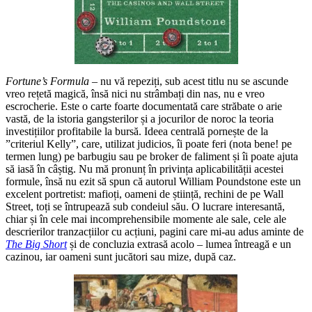
Fortune’s Formula
– nu vă repeziți, sub acest titlu nu se ascunde
vreo rețetă magică, însă nici nu strâmbați din nas, nu e vreo
escrocherie. Este o carte foarte documentată care străbate o arie
vastă, de la istoria gangsterilor și a jocurilor de noroc la teoria
investițiilor profitabile la bursă. Ideea centrală pornește de la
”criteriul Kelly”, care, utilizat judicios, îi poate feri (nota bene! pe
termen lung) pe barbugiu sau pe broker de faliment și îi poate ajuta
să iasă în câștig. Nu mă pronunț în privința aplicabilității acestei
formule, însă nu ezit să spun că autorul William Poundstone este un
excelent portretist: mafioți, oameni de știință, rechini de pe Wall
Street, toți se întrupează sub condeiul său. O lucrare interesantă,
chiar și în cele mai incomprehensibile momente ale sale, cele ale
descrierilor tranzacțiilor cu acțiuni, pagini care mi-au adus aminte de
The Big Short
și de concluzia extrasă acolo – lumea întreagă e un
cazinou, iar oameni sunt jucători sau mize, după caz.