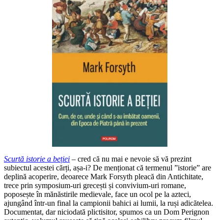
Scurtă istorie a beției
– cred că nu mai e nevoie să vă prezint
subiectul acestei cărți, așa-i? De menționat că termenul ”istorie” are
deplină acoperire, deoarece Mark Forsyth pleacă din Antichitate,
trece prin symposium-uri grecești și convivium-uri romane,
poposește în mănăstirile medievale, face un ocol pe la azteci,
ajungând într-un final la campionii bahici ai lumii, la ruși adicătelea.
Documentat, dar niciodată plictisitor, spumos ca un Dom Perignon