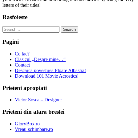
letters of their titles!
Rasfoieste
Search
for:
Pagini
Ce fac?
Clasicul „Despre mine…”
Contact
Descarca povestirea Floare Albastra!
Download 101 Movie Acrostics!
Prieteni apropiati
Victor Sosea – Designer
Prieteni din afara breslei
GloryBox.ro
Vreau-schimbare.ro