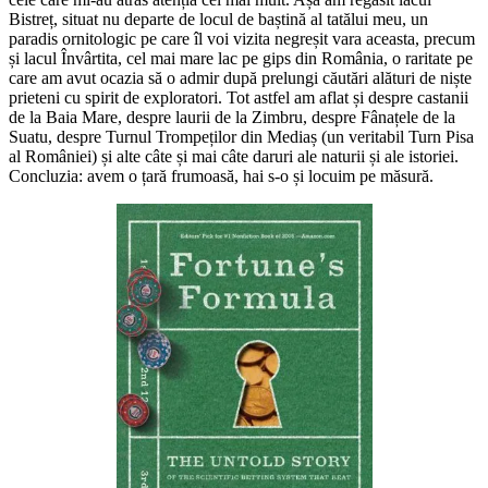
Bistreț, situat nu departe de locul de baștină al tatălui meu, un
paradis ornitologic pe care îl voi vizita negreșit vara aceasta, precum
și lacul Învârtita, cel mai mare lac pe gips din România, o raritate pe
care am avut ocazia să o admir după prelungi căutări alături de niște
prieteni cu spirit de exploratori. Tot astfel am aflat și despre castanii
de la Baia Mare, despre laurii de la Zimbru, despre Fânațele de la
Suatu, despre Turnul Trompeților din Mediaș (un veritabil Turn Pisa
al României) și alte câte și mai câte daruri ale naturii și ale istoriei.
Concluzia: avem o țară frumoasă, hai s-o și locuim pe măsură.