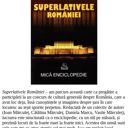
Superlativele României
– am parcurs această carte ca pregătire a
participării la un concurs de cultură generală despre România, care a
avut loc deja, însă cunoștințele și imaginea despre țara în care
locuiesc au ieșit sporite perpetuu. Redactată de un colectiv de autori
(Ioan Mărculeț, Cătălina Mărculeț, Daniela Marcu, Vasile Mărculeț),
lucrarea este structurată ca o enciclopedie, cu un stil pe măsură, și
prezintă locuri de la foarte mari la foarte mici. Acestea din urmă sunt
cele care mi-au atras atenția cel mai mult. Așa am regăsit lacul