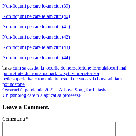
Non-ficțiuni pe care le-am citit (39)
Non-ficțiuni pe care le-am citit (40)
Non-ficțiuni pe care le-am citit (41)
Non-ficțiuni pe care le-am citit (42)
Non-ficțiuni pe care le-am citit (43)
Non-ficțiuni pe care le-am citit (44)
Tags
cum sa castigi la jocurile de noroc
fortune formula
locuri mai
putin stiute din romania
mark forsyth
scurta istorie a
betiei
superlativele romaniei
tranzactii de succes la bursa
william
poundstone
Oscaruri în pandemie 2021 – A Love Song for Latasha
Un psiholog care n-a apucat să profeseze
Leave a Comment.
Comentariu
*