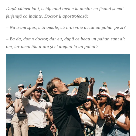
După câteva luni, cetățeanul revine la doctor cu ficatul și mai
ferfeniță ca înainte. Doctor îl apostrofează:
– Nu ți-am spus, măi omule, că n-ai voie decât un pahar pe zi?
– Ba da, domn doctor, dar eu, după ce beau un pahar, sunt alt
om, iar omul ăla n-are și el dreptul la un pahar?