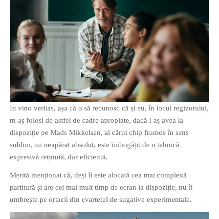
In vino veritas, așa că o să recunosc că și eu, în locul regizorului,
m-aș folosi de astfel de cadre apropiate, dacă l-aș avea la
dispoziție pe Mads Mikkelsen, al cărui chip frumos în sens
sublim, nu neapărat absolut, este îmbogățit de o tehnică
expresivă reținută, dar eficientă.
Merită menționat că, deși îi este alocată cea mai complexă
partitură și are cel mai mult timp de ecran la dispoziție, nu îi
umbrește pe ortacii din cvartetul de sugative experimentale.