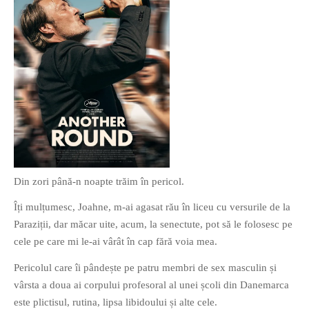
Din zori până-n noapte trăim în pericol.
Îți mulțumesc, Joahne, m-ai agasat rău în liceu cu versurile de la
Paraziții, dar măcar uite, acum, la senectute, pot să le folosesc pe
cele pe care mi le-ai vârât în cap fără voia mea.
Pericolul care îi pândește pe patru membri de sex masculin și
vârsta a doua ai corpului profesoral al unei școli din Danemarca
este plictisul, rutina, lipsa libidoului și alte cele.