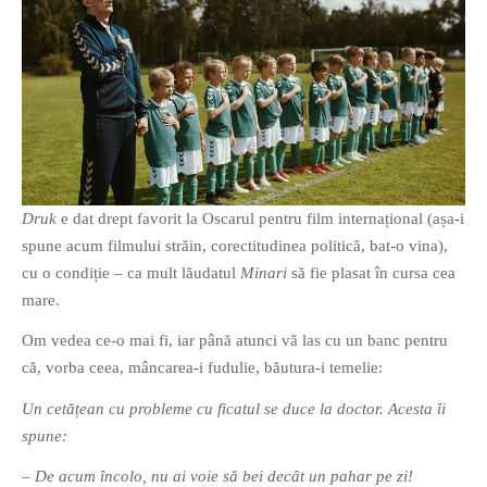
Druk
e dat drept favorit la Oscarul pentru film internațional (așa-i
spune acum filmului străin, corectitudinea politică, bat-o vina),
cu o condiție – ca mult lăudatul
Minari
să fie plasat în cursa cea
mare.
Om vedea ce-o mai fi, iar până atunci vă las cu un banc pentru
că, vorba ceea, mâncarea-i fudulie, băutura-i temelie:
Un cetățean cu probleme cu ficatul se duce la doctor. Acesta îi
spune:
– De acum încolo, nu ai voie să bei decât un pahar pe zi!