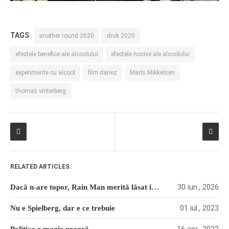
TAGS
another round 2020
druk 2020
efectele benefice ale alcoolului
efectele nocive ale alcoolului
experimente cu alcool
film danez
Mads Mikkelsen
thomas vinterberg
RELATED ARTICLES.
30 iun., 2026
Dacă n-are topor, Rain Man merită lăsat în pace
01 iul., 2023
Nu e Spielberg, dar e ce trebuie
16 apr., 2022
Politica e magie neagră