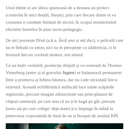
Unul dintre ei are ideea spumoasă de a demara un proiect
(controlat în mici detalii, firește), prin care fiecare dintre ei va
consuma o cantitate limitată de alcool, în scopul monitorizării
efectelor benefice în plan socio-pedagogic.
De aici pornește
Druk
(a.k.a.
Încă una și mă duc
), o peliculă care
nu te îmbată cu umor, nici nu te pleoștește cu zădărnicia, ci le
livrează într-un cocktail shaken, not stirred.
Ca un bețiv veritabil, producția dirijată și co-semnată de Thomas
Vinterberg (autor și al gravului
Jagten
) se balansează permanent
între a promova și înfiera băutura, dar nu cade niciodată într-o
extremă. Această echilibristică strălucită face uitate scăpările
regizorale, precum imagini zdruncinate sau prim-planuri de
chipuri omenești, pe care mai că nu ți le bagă pe gât, precum
berea aia pe care colegu’ deja matol ți-o împinge în mână la
petrecerea corporatistă de final de an și început de analiză KPI.