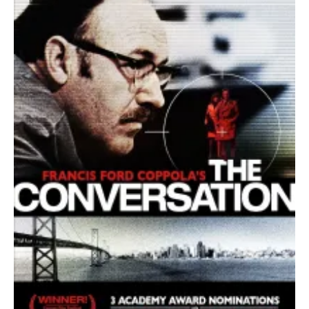
O poveste in care sexul se
confunda cu dragostea,
cinismul cu idealismul si
poezia cu umorul.
DESCARCĂ!