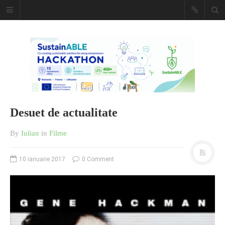
Caiet de
insemnari
DESCARCĂ!
Desuet de actualitate
By
Iulian
in
Filme
10 ianuarie 2017
0 Comment