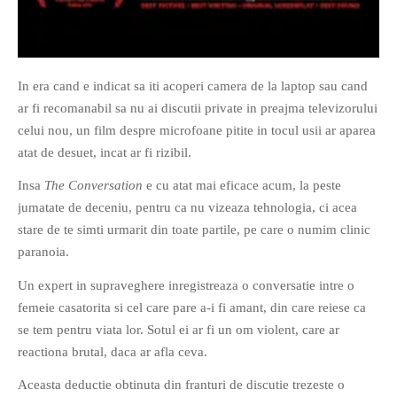
In era cand e indicat sa iti acoperi camera de la laptop sau cand
ar fi recomanabil sa nu ai discutii private in preajma televizorului
If you like movies, words and
celui nou, un film despre microfoane pitite in tocul usii ar aparea
mind games, then this is the
atat de desuet, incat ar fi rizibil.
book for you. Take the
Insa
The Conversation
e cu atat mai eficace acum, la peste
challenge of creating your
jumatate de deceniu, pentru ca nu vizeaza tehnologia, ci acea
own acrostics and describing
stare de te simti urmarit din toate partile, pe care o numim clinic
famous movies by using the
paranoia.
very letters of their titles!
Un expert in supraveghere inregistreaza o conversatie intre o
RASFOIESTE
femeie casatorita si cel care pare a-i fi amant, din care reiese ca
se tem pentru viata lor. Sotul ei ar fi un om violent, care ar
reactiona brutal, daca ar afla ceva.
Aceasta deductie obtinuta din franturi de discutie trezeste o