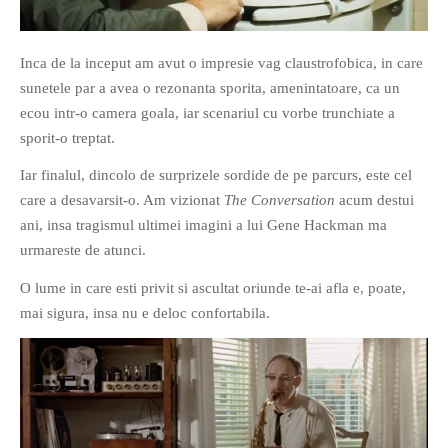
PRIETENI DIN BREASLA
Filme-Carti.ro
Inca de la inceput am avut o impresie vag claustrofobica, in care
sunetele par a avea o rezonanta sporita, amenintatoare, ca un
ecou intr-o camera goala, iar scenariul cu vorbe trunchiate a
sporit-o treptat.
Iar finalul, dincolo de surprizele sordide de pe parcurs, este cel
care a desavarsit-o. Am vizionat
The Conversation
acum destui
ani, insa tragismul ultimei imagini a lui Gene Hackman ma
urmareste de atunci.
O lume in care esti privit si ascultat oriunde te-ai afla e, poate,
mai sigura, insa nu e deloc confortabila.