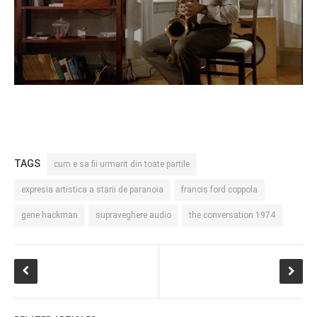
TAGS
cum e sa fii urmarit din toate partile
expresia artistica a starii de paranoia
francis ford coppola
gene hackman
supraveghere audio
the conversation 1974