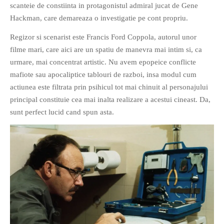
scanteie de constiinta in protagonistul admiral jucat de Gene
PAGINI
Hackman, care demareaza o investigatie pe cont propriu.
Ce fac?
Regizor si scenarist este Francis Ford Coppola, autorul unor
Clasicul „Despre mine…”
filme mari, care aici are un spatiu de manevra mai intim si, ca
Contact
urmare, mai concentrat artistic. Nu avem epopeice conflicte
Descarca povestirea Floare
mafiote sau apocaliptice tablouri de razboi, insa modul cum
Albastra!
actiunea este filtrata prin psihicul tot mai chinuit al personajului
Download 101 Movie
principal constituie cea mai inalta realizare a acestui cineast. Da,
Acrostics!
sunt perfect lucid cand spun asta.
PRIETENI APROPIATI
Victor Sosea – Designer
PRIETENI DIN AFARA BRESLEI
GloryBox.ro
Vreau-schimbare.ro