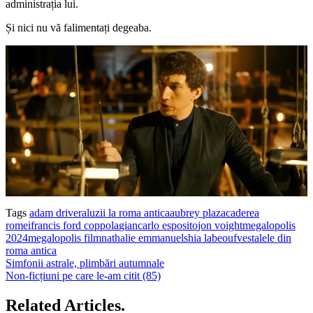
administrația lui.
Și nici nu vă falimentați degeaba.
Tags
adam driver
aluzii la roma antica
aubrey plaza
caderea
romei
francis ford coppola
giancarlo esposito
jon voight
megalopolis
2024
megalopolis film
nathalie emmanuel
shia labeouf
vestalele din
roma antica
Simfonii astrale, plimbări autumnale
Non-ficțiuni pe care le-am citit (85)
Related Articles.