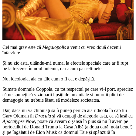
Cel mai grav este că
Megalopolis
a venit cu vreo două decenii
întârziere.
Și nu zic asta, uitându-mă numai la efectele speciale care ar fi rupt
pe la trecerea în noul mileniu, dar acum par ieftinele.
Nu, ideologia, aia cu tâlc cum o fi ea, e depășită.
Stimate domnule Coppola, cu tot respectul pe care vi-l port, apreciez
că ne spuneți că vizionarii lipsiți de umanitate și bufonii plini de
demagogie nu trebuie lăsați să modeleze societatea.
Dar, dacă nu vă chinuiați să îi puneți peruca aia ridicolă în cap lui
Gary Oldman în
Dracula
și vă ocupați de alegoria asta, ca să iasă ca
Apocalypse Now
, poate că aveam o șansă în plus să nu îl avem pe
portocaliul de Donald Trump la Casa Albă (a doua oară, nota bene!)
și pe îngălatul de Elon Musk ca domnul Taie și spânzură în