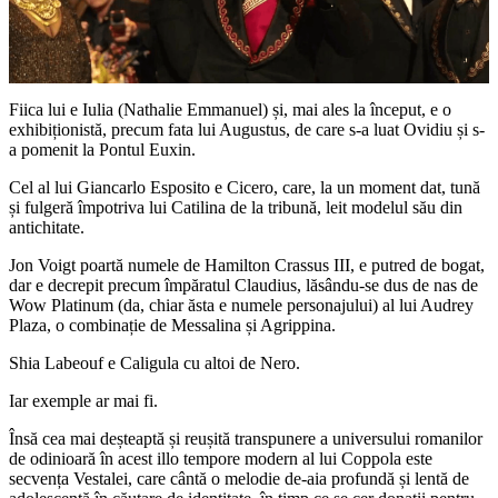
Fiica lui e Iulia (Nathalie Emmanuel) și, mai ales la început, e o
exhibiționistă, precum fata lui Augustus, de care s-a luat Ovidiu și s-
a pomenit la Pontul Euxin.
Cel al lui Giancarlo Esposito e Cicero, care, la un moment dat, tună
și fulgeră împotriva lui Catilina de la tribună, leit modelul său din
antichitate.
Jon Voigt poartă numele de Hamilton Crassus III, e putred de bogat,
dar e decrepit precum împăratul Claudius, lăsându-se dus de nas de
Wow Platinum (da, chiar ăsta e numele personajului) al lui Audrey
Plaza, o combinație de Messalina și Agrippina.
Shia Labeouf e Caligula cu altoi de Nero.
Iar exemple ar mai fi.
Însă cea mai deșteaptă și reușită transpunere a universului romanilor
de odinioară în acest illo tempore modern al lui Coppola este
secvența Vestalei, care cântă o melodie de-aia profundă și lentă de