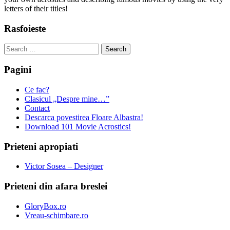
letters of their titles!
Rasfoieste
Search
for:
Pagini
Ce fac?
Clasicul „Despre mine…”
Contact
Descarca povestirea Floare Albastra!
Download 101 Movie Acrostics!
Prieteni apropiati
Victor Sosea – Designer
Prieteni din afara breslei
GloryBox.ro
Vreau-schimbare.ro