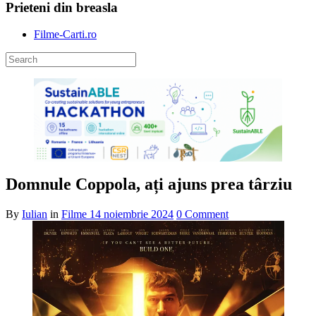
Prieteni din breasla
Filme-Carti.ro
Domnule Coppola, ați ajuns prea târziu
By
Iulian
in
Filme
14 noiembrie 2024
0 Comment