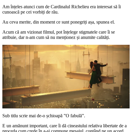
Am înțeles atunci cum de Cardinalul Richelieu era interesat să îi
cunoască pe cei vorbiți de rău.
Au ceva merite, din moment ce sunt ponegriți așa, spunea el.
Acum că am vizionat filmul, pot înțelege stigmatele care îi se
atribuie, dar n-am cum să nu menționez și anumite calități.
Sub titlu scrie mai de-o șchioapă ”O fabulă”.
E un amănunt important, care îi dă cineastului relativa libertate de a
proceda cum crede în a-și compune mesajul, contând pe un acord