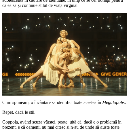
adolescentă în căutare de identitate, în timp ce se cer donații pentru
ca ea să-și continue stilul de viață virginal.
Cum spuneam, o încântare să identifici toate acestea în
Megalopolis
.
Repet, dacă le știi.
Coppola, având scuza vârstei, poate, uită că, dacă e o problemă în
prezent, e că oamenii nu mai citesc și n-au de unde să guste toate