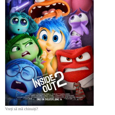
O poveste in care sexul se
confunda cu dragostea,
cinismul cu idealismul si
poezia cu umorul.
DESCARCĂ!
Vreți să mă chinuiți?