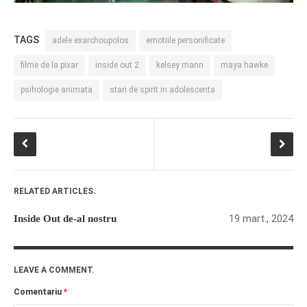
TAGS
adele exarchoupolos
emotiile personificate
filme de la pixar
inside out 2
kelsey mann
maya hawke
psihologie animata
stari de spirit in adolescenta
RELATED ARTICLES.
19 mart., 2024
Inside Out de-al nostru
LEAVE A COMMENT.
Comentariu
*