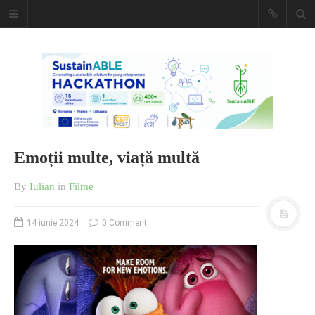
Caiet de
insemnari
DESCARCĂ!
Emoții multe, viață multă
By
Iulian
in
Filme
14 iunie 2024
0 Comment