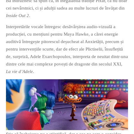
Ba îndrăznesc să spun că, în inegalabila tradiție Pixar, că nu doar
cei nevârstnici, ci și adulții sadea au multe lucruri de învățat din
Inside Out 2
.
Interpretările vocale întregesc desăvârșirea audio-vizuală a
producției, cu mențiuni pentru Maya Hawke, a cărei energie
auditivă întregește pitorescul deșucheat al Anxietății, precum și
pentru intervențiile scurte, dar de efect ale Plictiselii, însuflețită
de, surpriză, Adele Exarchopoulos, interpreta de neuitat dintr-una
dintre cele mai complexe povești de dragoste din secolul XXI,
La vie d’Adele
.
Știu că încheierea nu e științifică, dar e cea pe care o consider