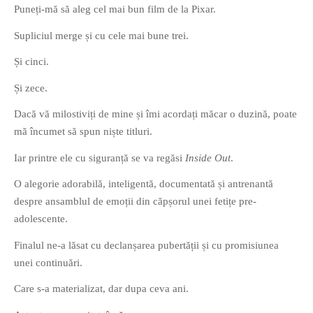
Puneți-mă să aleg cel mai bun film de la Pixar.
Supliciul merge și cu cele mai bune trei.
Și cinci.
Și zece.
If you like movies, words and
Dacă vă milostiviți de mine și îmi acordați măcar o duzină, poate
mind games, then this is the
mă încumet să spun niște titluri.
book for you. Take the
challenge of creating your
Iar printre ele cu siguranță se va regăsi
Inside Out
.
own acrostics and describing
O alegorie adorabilă, inteligentă, documentată și antrenantă
famous movies by using the
despre ansamblul de emoții din căpșorul unei fetițe pre-
very letters of their titles!
adolescente.
RASFOIESTE
Finalul ne-a lăsat cu declanșarea pubertății și cu promisiunea
unei continuări.
Care s-a materializat, dar dupa ceva ani.