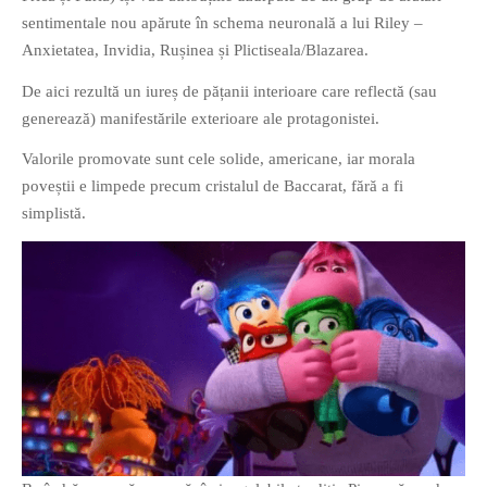
PRIETENI DIN BREASLA
sentimentale nou apărute în schema neuronală a lui Riley –
Anxietatea, Invidia, Rușinea și Plictiseala/Blazarea.
Filme-Carti.ro
De aici rezultă un iureș de pățanii interioare care reflectă (sau
generează) manifestările exterioare ale protagonistei.
Valorile promovate sunt cele solide, americane, iar morala
poveștii e limpede precum cristalul de Baccarat, fără a fi
simplistă.