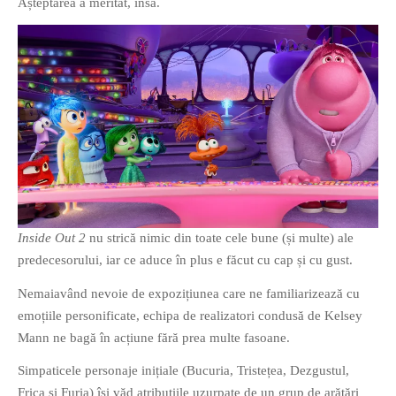
Așteptarea a meritat, însă.
PAGINI
Ce fac?
Clasicul „Despre mine…”
Contact
Descarca povestirea Floare
Albastra!
Download 101 Movie
Acrostics!
PRIETENI APROPIATI
Inside Out 2
nu strică nimic din toate cele bune (și multe) ale
predecesorului, iar ce aduce în plus e făcut cu cap și cu gust.
Victor Sosea – Designer
Nemaiavând nevoie de expozițiunea care ne familiarizează cu
PRIETENI DIN AFARA BRESLEI
emoțiile personificate, echipa de realizatori condusă de Kelsey
Mann ne bagă în acțiune fără prea multe fasoane.
GloryBox.ro
Vreau-schimbare.ro
Simpaticele personaje inițiale (Bucuria, Tristețea, Dezgustul,
Frica și Furia) își văd atribuțiile uzurpate de un grup de arătări