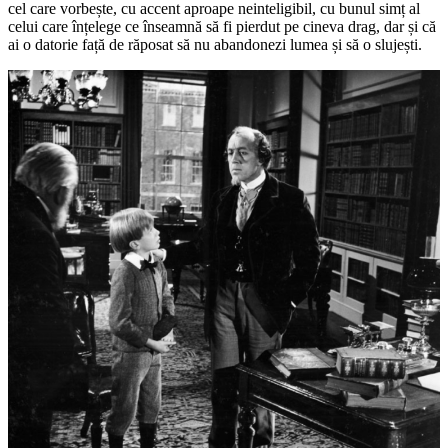
cel care vorbește, cu accent aproape neinteligibil, cu bunul simț al
celui care înțelege ce înseamnă să fi pierdut pe cineva drag, dar și că
ai o datorie față de răposat să nu abandonezi lumea și să o slujești.