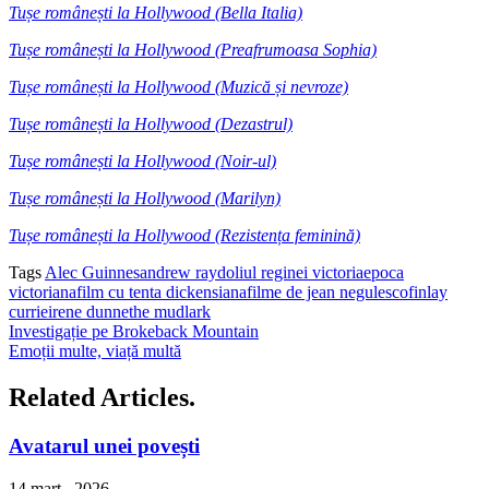
Tușe românești la Hollywood (Bella Italia)
Tușe românești la Hollywood (Preafrumoasa Sophia)
Tușe românești la Hollywood (Muzică și nevroze)
Tușe românești la Hollywood (Dezastrul)
Tușe românești la Hollywood (Noir-ul)
Tușe românești la Hollywood (Marilyn)
Tușe românești la Hollywood (Rezistența feminină)
Tags
Alec Guinnes
andrew ray
doliul reginei victoria
epoca
victoriana
film cu tenta dickensiana
filme de jean negulesco
finlay
currie
irene dunne
the mudlark
Investigație pe Brokeback Mountain
Emoții multe, viață multă
Related Articles.
Avatarul unei povești
14 mart., 2026