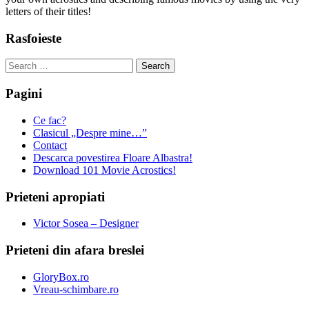
letters of their titles!
Rasfoieste
Search
for:
Pagini
Ce fac?
Clasicul „Despre mine…”
Contact
Descarca povestirea Floare Albastra!
Download 101 Movie Acrostics!
Prieteni apropiati
Victor Sosea – Designer
Prieteni din afara breslei
GloryBox.ro
Vreau-schimbare.ro