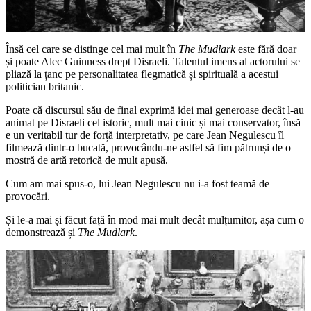
Însă cel care se distinge cel mai mult în
The Mudlark
este fără doar
și poate Alec Guinness drept Disraeli. Talentul imens al actorului se
pliază la țanc pe personalitatea flegmatică și spirituală a acestui
politician britanic.
Poate că discursul său de final exprimă idei mai generoase decât l-au
animat pe Disraeli cel istoric, mult mai cinic și mai conservator, însă
e un veritabil tur de forță interpretativ, pe care Jean Negulescu îl
filmează dintr-o bucată, provocându-ne astfel să fim pătrunși de o
mostră de artă retorică de mult apusă.
Cum am mai spus-o, lui Jean Negulescu nu i-a fost teamă de
provocări.
Și le-a mai și făcut față în mod mai mult decât mulțumitor, așa cum o
demonstrează și
The Mudlark
.