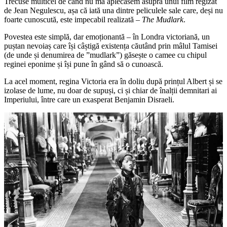
Trecuse multicel de când nu mă aplecasem asupra unui film regizat
de Jean Negulescu, așa că iată una dintre peliculele sale care, deși nu
foarte cunoscută, este impecabil realizată –
The Mudlark
.
Povestea este simplă, dar emoționantă – în Londra victoriană, un
puștan nevoiaș care își câștigă existența căutând prin mâlul Tamisei
(de unde și denumirea de ”mudlark”) găsește o camee cu chipul
reginei eponime și își pune în gând să o cunoască.
La acel moment, regina Victoria era în doliu după prințul Albert și se
izolase de lume, nu doar de supuși, ci și chiar de înalții demnitari ai
Imperiului, între care un exasperat Benjamin Disraeli.