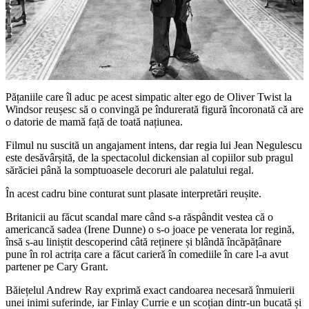
Pățaniile care îl aduc pe acest simpatic alter ego de Oliver Twist la
Windsor reușesc să o convingă pe îndurerată figură încoronată că are
o datorie de mamă față de toată națiunea.
Filmul nu suscită un angajament intens, dar regia lui Jean Negulescu
este desăvârșită, de la spectacolul dickensian al copiilor sub pragul
sărăciei până la somptuoasele decoruri ale palatului regal.
În acest cadru bine conturat sunt plasate interpretări reușite.
Britanicii au făcut scandal mare când s-a răspândit vestea că o
americancă sadea (Irene Dunne) o s-o joace pe venerata lor regină,
însă s-au liniștit descoperind câtă reținere și blândă încăpățânare
pune în rol actrița care a făcut carieră în comediile în care l-a avut
partener pe Cary Grant.
Băiețelul Andrew Ray exprimă exact candoarea necesară înmuierii
unei inimi suferinde, iar Finlay Currie e un scoțian dintr-un bucată și