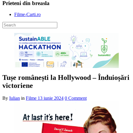
Prieteni din breasla
Filme-Carti.ro
Tușe românești la Hollywood – Înduioșări
victoriene
By
Iulian
in
Filme
13 iunie 2024
0 Comment