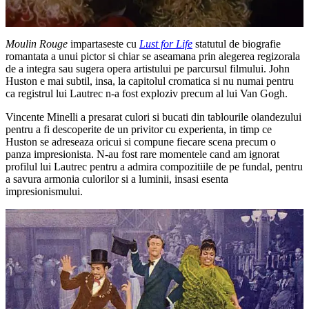
Moulin Rouge
impartaseste cu
Lust for Life
statutul de biografie
romantata a unui pictor si chiar se aseamana prin alegerea regizorala
de a integra sau sugera opera artistului pe parcursul filmului. John
Huston e mai subtil, insa, la capitolul cromatica si nu numai pentru
ca registrul lui Lautrec n-a fost exploziv precum al lui Van Gogh.
Vincente Minelli a presarat culori si bucati din tablourile olandezului
pentru a fi descoperite de un privitor cu experienta, in timp ce
Huston se adreseaza oricui si compune fiecare scena precum o
panza impresionista. N-au fost rare momentele cand am ignorat
profilul lui Lautrec pentru a admira compozitiile de pe fundal, pentru
a savura armonia culorilor si a luminii, insasi esenta
impresionismului.