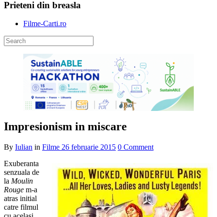
Prieteni din breasla
Filme-Carti.ro
Impresionism in miscare
By
Iulian
in
Filme
26 februarie 2015
0 Comment
Exuberanta
senzuala de
la
Moulin
Rouge
m-a
atras initial
catre filmul
cu acelasi