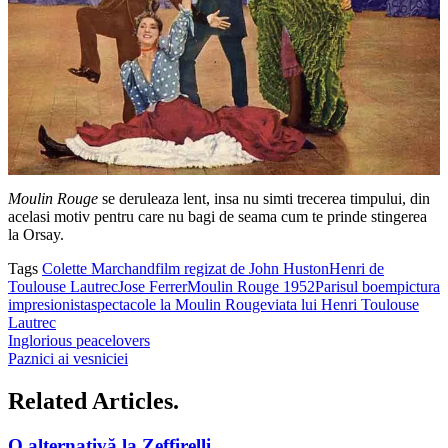
Moulin Rouge
se deruleaza lent, insa nu simti trecerea timpului, din
acelasi motiv pentru care nu bagi de seama cum te prinde stingerea
la Orsay.
Tags
Colette Marchand
film regizat de John Huston
Henri de
Toulouse Lautrec
Jose Ferrer
Moulin Rouge 1952
Parisul boem
pictura
impresionista
spectacole la Moulin Rouge
viata lui Henri Toulouse
Lautrec
Inglorious peacelovers
Paznici ai vesniciei
Related Articles.
O alternativă la Zeffirelli