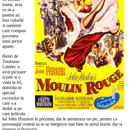
nume, insa
ce m-a
pastrat au
fost culorile
si oamenii
care compun
povestea
unui pictor
aparte.
Henri de
Toulouse-
Lautrec a
avut picioare
scurte si o
viata la fel,
datorata in
special
exceselor la
care s-a
dedat si pe
care pelicula
lui John Houston le prezinta, dar le atenueaza un pic, pentru ca
personajul central sa se se integreze mai bine in aerul boem, dar si
damnat al Parisului.