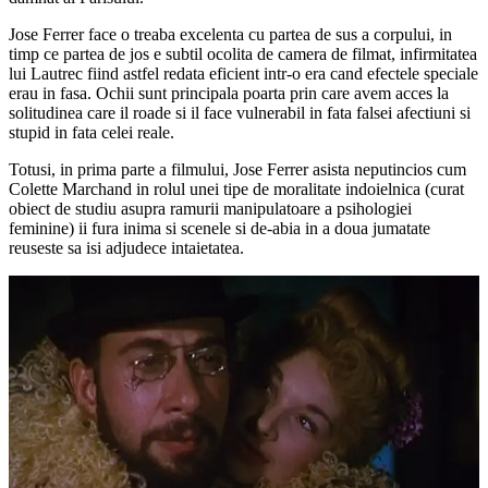
Jose Ferrer face o treaba excelenta cu partea de sus a corpului, in
timp ce partea de jos e subtil ocolita de camera de filmat, infirmitatea
lui Lautrec fiind astfel redata eficient intr-o era cand efectele speciale
erau in fasa. Ochii sunt principala poarta prin care avem acces la
solitudinea care il roade si il face vulnerabil in fata falsei afectiuni si
stupid in fata celei reale.
Totusi, in prima parte a filmului, Jose Ferrer asista neputincios cum
Colette Marchand in rolul unei tipe de moralitate indoielnica (curat
obiect de studiu asupra ramurii manipulatoare a psihologiei
feminine) ii fura inima si scenele si de-abia in a doua jumatate
reuseste sa isi adjudece intaietatea.