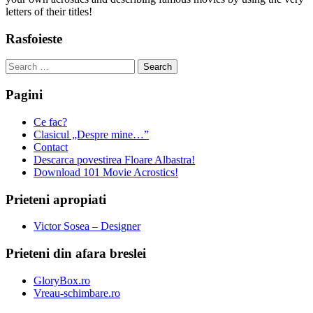
letters of their titles!
Rasfoieste
Search
for:
Pagini
Ce fac?
Clasicul „Despre mine…”
Contact
Descarca povestirea Floare Albastra!
Download 101 Movie Acrostics!
Prieteni apropiati
Victor Sosea – Designer
Prieteni din afara breslei
GloryBox.ro
Vreau-schimbare.ro