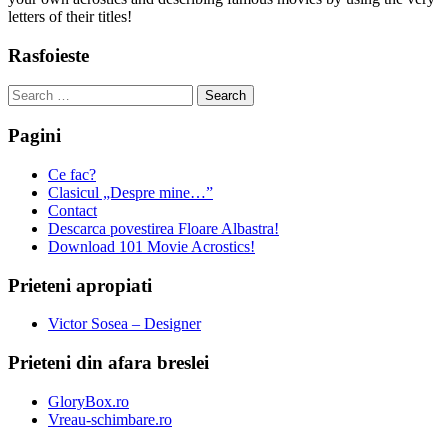
letters of their titles!
Rasfoieste
Search
for:
Pagini
Ce fac?
Clasicul „Despre mine…”
Contact
Descarca povestirea Floare Albastra!
Download 101 Movie Acrostics!
Prieteni apropiati
Victor Sosea – Designer
Prieteni din afara breslei
GloryBox.ro
Vreau-schimbare.ro