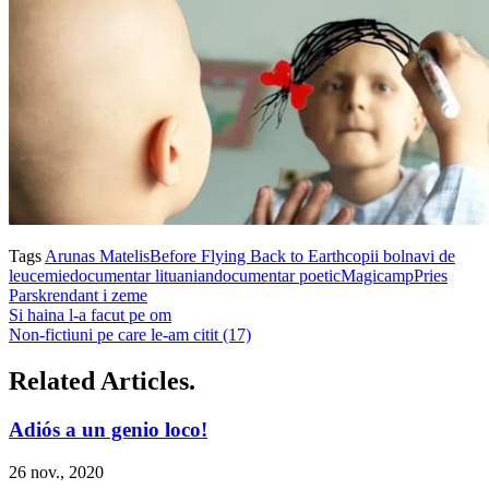
Tags
Arunas Matelis
Before Flying Back to Earth
copii bolnavi de
leucemie
documentar lituanian
documentar poetic
Magicamp
Pries
Parskrendant i zeme
Si haina l-a facut pe om
Non-fictiuni pe care le-am citit (17)
Related Articles.
Adiós a un genio loco!
26 nov., 2020