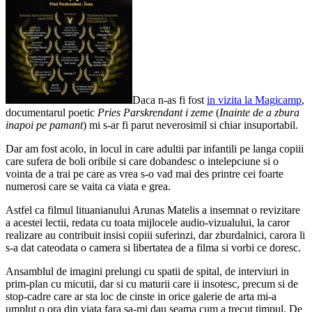
Daca n-as fi fost
in vizita la Magicamp
,
documentarul poetic
Pries Parskrendant i zeme
(
Inainte de a zbura
inapoi pe pamant
) mi s-ar fi parut neverosimil si chiar insuportabil.
Dar am fost acolo, in locul in care adultii par infantili pe langa copiii
care sufera de boli oribile si care dobandesc o intelepciune si o
vointa de a trai pe care as vrea s-o vad mai des printre cei foarte
numerosi care se vaita ca viata e grea.
Astfel ca filmul lituanianului Arunas Matelis a insemnat o revizitare
a acestei lectii, redata cu toata mijlocele audio-vizualului, la caror
realizare au contribuit insisi copiii suferinzi, dar zburdalnici, carora li
s-a dat cateodata o camera si libertatea de a filma si vorbi ce doresc.
Ansamblul de imagini prelungi cu spatii de spital, de interviuri in
prim-plan cu micutii, dar si cu maturii care ii insotesc, precum si de
stop-cadre care ar sta loc de cinste in orice galerie de arta mi-a
umplut o ora din viata fara sa-mi dau seama cum a trecut timpul. De