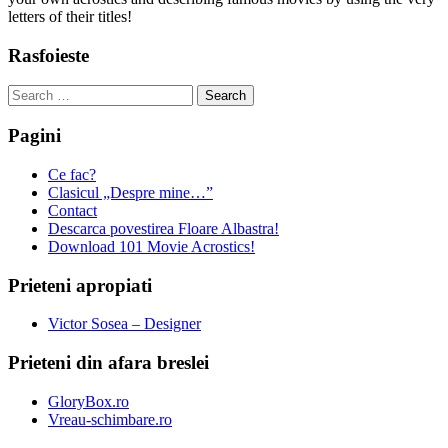
letters of their titles!
Rasfoieste
Search
for:
Pagini
Ce fac?
Clasicul „Despre mine…”
Contact
Descarca povestirea Floare Albastra!
Download 101 Movie Acrostics!
Prieteni apropiati
Victor Sosea – Designer
Prieteni din afara breslei
GloryBox.ro
Vreau-schimbare.ro