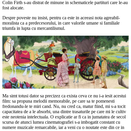
Colin Firth s-au distrat de minune in schematicele partituri care le-au
fost alocate.
Despre poveste nu insist, pentru ca este in aceeasi nota agreabil-
moralista ca a predecesorului, in care valorile umane si familiale
triumfa in lupta cu mercantilismul.
Ma simt totusi dator sa precizez ca exista ceva ce nu i-a iesit acestui
film: sa propuna melodii memorabile, pe care sa te pomenesti
fredonandu-le te miri cand. Nu, nu cred ca, matur fiind, mi s-a tocit
capacitatea de a le absorbi, una dintre trasaturile pe care mi le cultiv
este neotenia intelectuala. O explicatie ar fi ca in jumatatea de secol
scursa de atunci lumea cinematografiei s-a imbogatit constant cu
numere muzicale remarcabile, iar a veni cu o noutate este din ce in