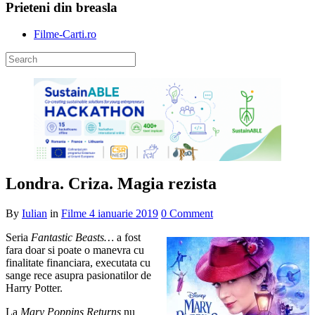
Prieteni din breasla
Filme-Carti.ro
Londra. Criza. Magia rezista
By
Iulian
in
Filme
4 ianuarie 2019
0 Comment
Seria
Fantastic Beasts…
a fost
fara doar si poate o manevra cu
finalitate financiara, executata cu
sange rece asupra pasionatilor de
Harry Potter.
La
Mary Poppins Returns
nu