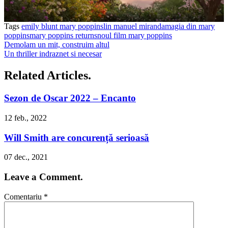
Tags
emily blunt mary poppins
lin manuel miranda
magia din mary
poppins
mary poppins returns
noul film mary poppins
Demolam un mit, construim altul
Un thriller indraznet si necesar
Related Articles.
Sezon de Oscar 2022 – Encanto
12 feb., 2022
Will Smith are concurență serioasă
07 dec., 2021
Leave a Comment.
Comentariu
*