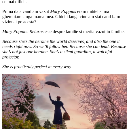
ce mai dificil.
Prima data cand am vazut
Mary Poppins
eram mititel si ma
ghemuiam langa mama mea. Ghiciti langa cine am stat cand l-am
vizionat pe acesta?
Mary Poppins Returns
este despre familie si merita vazut in familie.
Because she’s the heroine the world deserves, and also the one it
needs right now. So we’ll follow her. Because she can lead. Because
she’s not just our heroine. She’s a silent guardian, a watchful
protector.
She is practically perfect in every way.