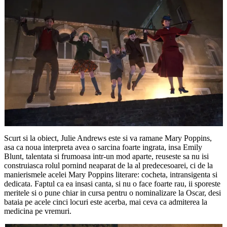
Scurt si la obiect, Julie Andrews este si va ramane Mary Poppins,
asa ca noua interpreta avea o sarcina foarte ingrata, insa Emily
Blunt, talentata si frumoasa intr-un mod aparte, reuseste sa nu isi
construiasca rolul pornind neaparat de la al predecesoarei, ci de la
manierismele acelei Mary Poppins literare: cocheta, intransigenta si
dedicata. Faptul ca ea insasi canta, si nu o face foarte rau, ii sporeste
meritele si o pune chiar in cursa pentru o nominalizare la Oscar, desi
bataia pe acele cinci locuri este acerba, mai ceva ca admiterea la
medicina pe vremuri.