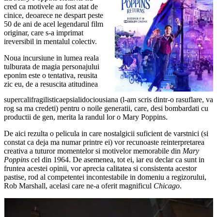
cred ca motivele au fost atat de
cinice, deoarece ne despart peste
50 de ani de acel legendarul film
originar, care s-a imprimat
ireversibil in mentalul colectiv.
Noua incursiune in lumea reala
tulburata de magia personajului
eponim este o tentativa, reusita
zic eu, de a resuscita atitudinea
supercalifragilisticaepsialidociousiana (l-am scris dintr-o rasuflare, va
rog sa ma credeti) pentru o noile generatii, care, desi bombardati cu
productii de gen, merita la randul lor o Mary Poppins.
De aici rezulta o pelicula in care nostalgicii suficient de varstnici (si
constat ca deja ma numar printre ei) vor recunoaste reinterpretarea
creativa a tuturor momentelor si motivelor memorabile din
Mary
Poppins
cel din 1964. De asemenea, tot ei, iar eu declar ca sunt in
fruntea acestei opinii, vor aprecia calitatea si consistenta acestor
pastise, rod al competentei incontestabile in domeniu a regizorului,
Rob Marshall, acelasi care ne-a oferit magnificul
Chicago
.