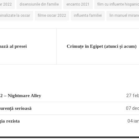
ar 2022
disensiunile din familie
encanto 2021
film cu influente hispani
inalizate la oscar
filme oscar 2022
influenta familiei
lin manuel miran
pază al presei
Crimuțe în Egipet (atunci și acum)
27 feb
2 – Nightmare Alley
07 dec
curență serioasă
04 ia
ia rezista