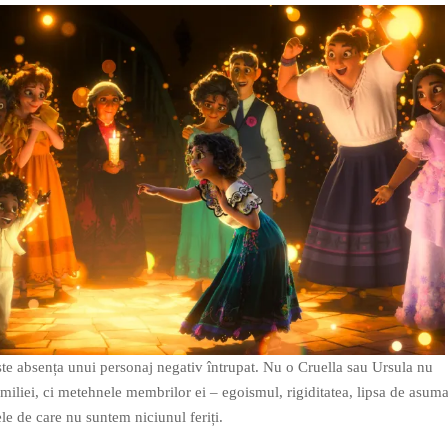
 este absența unui personaj negativ întrupat. Nu o Cruella sau Ursula nu
iliei, ci metehnele membrilor ei – egoismul, rigiditatea, lipsa de asuma
tele de care nu suntem niciunul feriți.