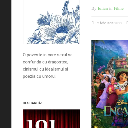
By
Iulian
in
Filme
12 februarie 2022
O poveste in care sexul se
confunda cu dragostea,
cinismul cu idealismul si
poezia cu umorul.
DESCARCĂ!