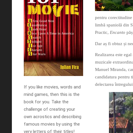
pentru corectitudine
limbă spaniolă din S
Practic,
Encanto
păș
Dar aș fi obtuz și n
Realizarea este ega
muzicale extraordina
Manuel Miranda, care
candidatura pentru t
delectarea întregul
If you like movies, words and
mind games, then this is the
book for you. Take the
challenge of creating your
own acrostics and describing
famous movies by using the
very letters of their titles!