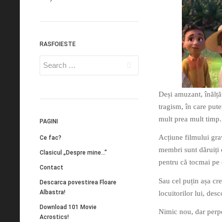
RASFOIESTE
Deși amuzant, înălțăt
tragism, în care pute
mult prea mult timp.
PAGINI
Acțiune filmului grav
Ce fac?
membri sunt dăruiți 
Clasicul „Despre mine…”
pentru că tocmai pe 
Contact
Sau cel puțin așa cre
Descarca povestirea Floare
Albastra!
locuitorilor lui, des
Download 101 Movie
Nimic nou, dar perp
Acrostics!