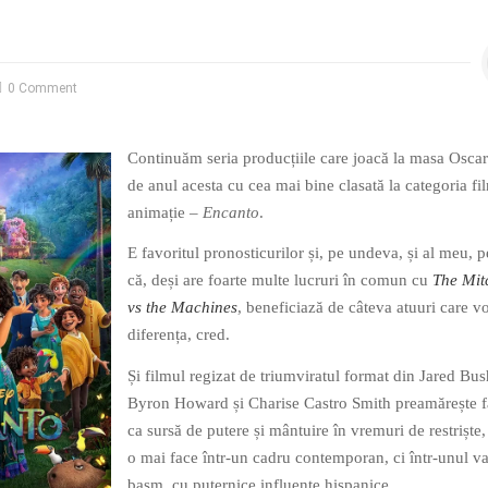
0 Comment
Continuăm seria producțiile care joacă la masa Oscar
de anul acesta cu cea mai bine clasată la categoria fi
animație –
Encanto
.
E favoritul pronosticurilor și, pe undeva, și al meu, p
că, deși are foarte multe lucruri în comun cu
The Mit
vs the Machines
, beneficiază de câteva atuuri care v
diferența, cred.
Și filmul regizat de triumviratul format din Jared Bus
Byron Howard și Charise Castro Smith preamărește f
ca sursă de putere și mântuire în vremuri de restriște,
o mai face într-un cadru contemporan, ci într-unul v
basm, cu puternice influențe hispanice.