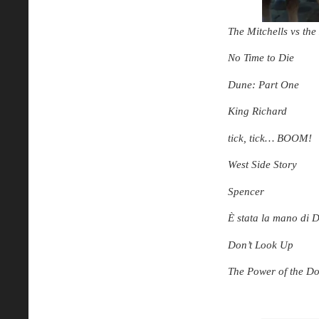
The Mitchells vs th
No Time to Die
Dune: Part One
King Richard
tick, tick… BOOM!
West Side Story
Spencer
È stata la mano di 
Don’t Look Up
The Power of the D