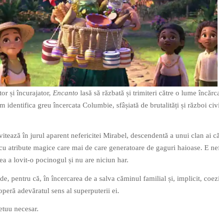
or și încurajator,
Encanto
lasă să răzbată și trimiteri către o lume încărc
m identifica greu încercata Columbie, sfâșiată de brutalități și război civ
itează în jurul aparent nefericitei Mirabel, descendentă a unui clan ai c
cu atribute magice care mai de care generatoare de gaguri haioase. E nef
ea a lovit-o pocinogul și nu are niciun har.
de, pentru că, în încercarea de a salva căminul familial și, implicit, coe
coperă adevăratul sens al superputerii ei.
etuu necesar.