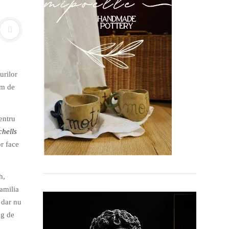
urilor
lm de
entru
chells
or face
h,
amilia
 dar nu
ag de