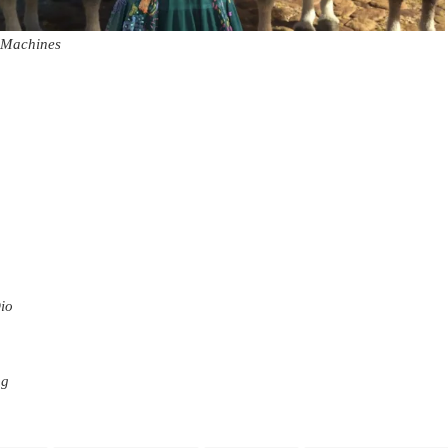
e Machines
Dio
og