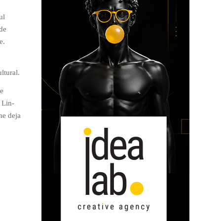
ul
 de
e.
ltural.
re
 Lin-
ne deja