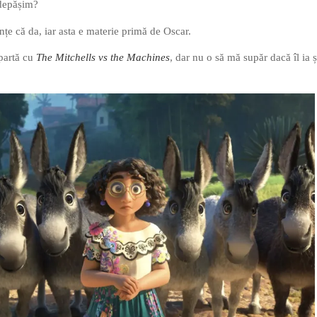
 depășim?
țe că da, iar asta e materie primă de Oscar.
mpartă cu
The Mitchells vs the Machines
, dar nu o să mă supăr dacă îl ia ș