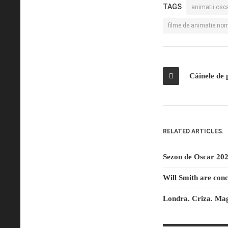
TAGS
animatii osc
filme de animatie nom
Câinele de 
RELATED ARTICLES.
Sezon de Oscar 202
Will Smith are con
Londra. Criza. Mag