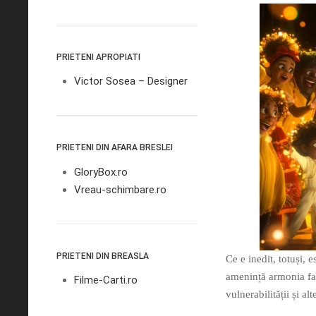
PRIETENI APROPIATI
Victor Sosea – Designer
PRIETENI DIN AFARA BRESLEI
GloryBox.ro
Vreau-schimbare.ro
PRIETENI DIN BREASLA
Ce e inedit, totuși,
amenință armonia fam
Filme-Carti.ro
vulnerabilității și al