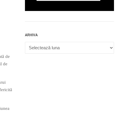
ARHIVA
Arhiva
ată de
il de
ărui
ericită
ziunea