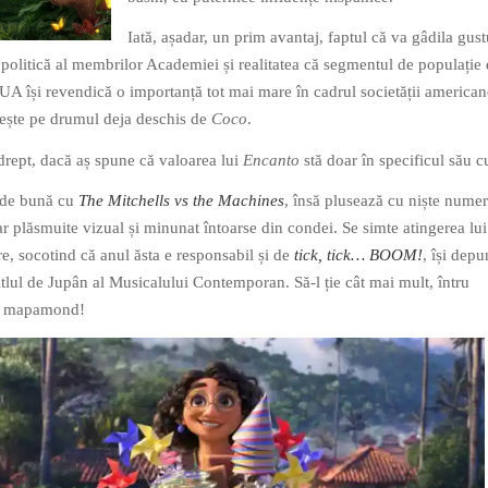
Iată, așadar, un prim avantaj, faptul că va gâdila gust
 politică al membrilor Academiei și realitatea că segmentul de populație
UA își revendică o importanță tot mai mare în cadrul societății american
ește pe drumul deja deschis de
Coco
.
edrept, dacă aș spune că valoarea lui
Encanto
stă doar în specificul său cu
l de bună cu
The Mitchells vs the Machines
, însă plusează cu niște nume
r plăsmuite vizual și minunat întoarse din condei. Se simte atingerea lui
, socotind că anul ăsta e responsabil și de
tick, tick… BOOM!
, își depu
itlul de Jupân al Musicalului Contemporan. Să-l ție cât mai mult, întru
ui mapamond!