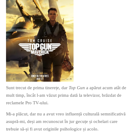
O poveste in care sexul se
confunda cu dragostea,
cinismul cu idealismul si
poezia cu umorul.
DESCARCĂ!
Sunt trecut de prima tinerețe, dar
Top Gun
a apărut acum atât de
mult timp, încât l-am văzut prima dată la televizor, brăzdat de
reclamele Pro TV-ului.
Mi-a plăcut, dar nu a avut vreo influență culturală semnificativă
asupră-mi, deși am recunoscut în jur gecuțe și ochelari care
trebuie să-și fi avut originile psihologice și acolo.