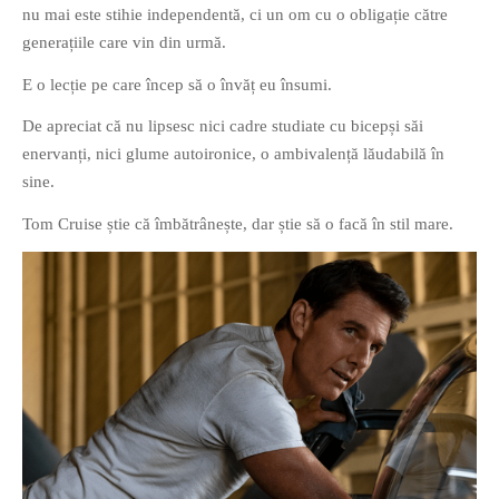
nu mai este stihie independentă, ci un om cu o obligație către
PRIETENI DIN BREASLA
generațiile care vin din urmă.
Filme-Carti.ro
E o lecție pe care încep să o învăț eu însumi.
De apreciat că nu lipsesc nici cadre studiate cu bicepși săi
enervanți, nici glume autoironice, o ambivalență lăudabilă în
sine.
Tom Cruise știe că îmbătrânește, dar știe să o facă în stil mare.