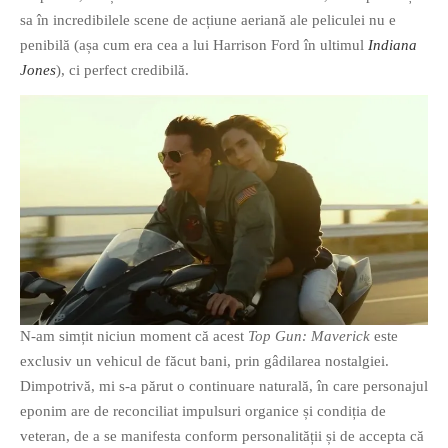
sa în incredibilele scene de acțiune aeriană ale peliculei nu e
PAGINI
penibilă (așa cum era cea a lui Harrison Ford în ultimul
Indiana
Ce fac?
Jones
), ci perfect credibilă.
Clasicul „Despre mine…”
Contact
Descarca povestirea Floare
Albastra!
Download 101 Movie
Acrostics!
PRIETENI APROPIATI
Victor Sosea – Designer
N-am simțit niciun moment că acest
Top Gun: Maverick
este
PRIETENI DIN AFARA BRESLEI
exclusiv un vehicul de făcut bani, prin gâdilarea nostalgiei.
Dimpotrivă, mi s-a părut o continuare naturală, în care personajul
GloryBox.ro
eponim are de reconciliat impulsuri organice și condiția de
Vreau-schimbare.ro
veteran, de a se manifesta conform personalității și de accepta că