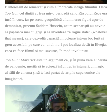
E interesant de remarcat și cum e îmbrăcată intriga filmului. Dacă
Top Gun
cel dintâi apărea într-o perioadă când Războiul Rece era
încă în curs, iar pe scena geopolitică a lumii erau figuri ușor de
demonizat, precum Saddam Hussein, acum scenariștii au nevoie
să pășească mai cu grijă și să inventeze ”a rogue state” (whatever
that means), care dezvoltă capacități nucleare într-un loc ferit și
greu accesibil, pe care eu, unul, nu-l pot localiza decât în Elveția,
ceea ce face filmul și mai savuros, în mod involuntar.
Top Gun: Maverick
este un argument că, și în plină vară eliberată
de pandemie, merită să te aciuezi înăuntru, în întunericul magic
al sălii de cinema și să te lași purtat de aripile supersonice ale
imaginației.