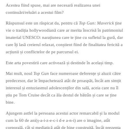
Acestea fiind spuse, mai are necesară realizarea unei
continuări/reluări a acestui film?
Răspunsul este un răspicat da, pentru că
Top Gun: Maverick
ține
vie o tradiția hollywoodiană care ar merita înscrisă în patrimoniul
imaterial UNESCO: narațiunea care te ține cu sufletul la gură, dar
If you like movies, words and
care îți lasă creierul relaxat, conștient fiind de finalitatea fericită a
mind games, then this is the
acțiunii și conflictelor de pe parcursul ei.
book for you. Take the
challenge of creating your
Este arta povestirii care activează și destinde în același timp.
own acrostics and describing
Mai mult, noul
Top Gun
face numeroase deferențe și aluzii către
famous movies by using the
predecesor, dar le împachetează atât de proaspăt, încât am simțit
very letters of their titles!
interesul și entuziasmul adolescenților din sală, aceia care nu îl
știu pe Tom Cruise decât ca ăla destul de bătrân și care se ține
RASFOIESTE
bine.
Ajungem astfel la persoana acestui actor remarcabil și la modul
cum la 60 de ani(ș-a-i-z-e-c-i d-e a-n-i) are o imagine, atât
corporală, cât și mediatică atât de bine construită, încât prezența