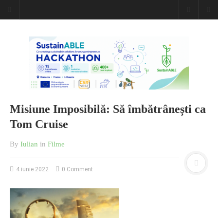
Caiet de
insemnari
DESCARCĂ!
Misiune Imposibilă: Să îmbătrânești ca
Tom Cruise
By
Iulian
in
Filme
4 iunie 2022
0 Comment