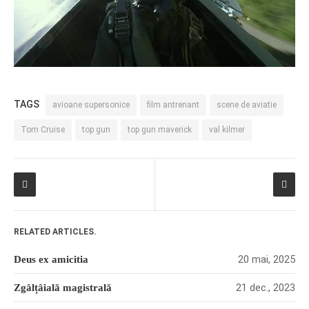
TAGS
avioane supersonice
film antrenant
scene de aviatie
Tom Cruise
top gun
top gun maverick
val kilmer
RELATED ARTICLES.
20 mai, 2025
Deus ex amicitia
21 dec., 2023
Zgâlțâială magistrală