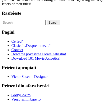
letters of their titles!
Rasfoieste
Search
for:
Pagini
Ce fac?
Clasicul „Despre mine…”
Contact
Descarca povestirea Floare Albastra!
Download 101 Movie Acrostics!
Prieteni apropiati
Victor Sosea – Designer
Prieteni din afara breslei
GloryBox.ro
Vreau-schimbare.ro