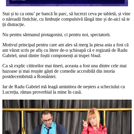
Stai și tu ca omu’ pe bancă în parc, să lucrezi ceva pe tabletă, și vine
o năroadă fistichie, cu limbuție compulsivă lângă tine și de-aici să te
ții distracție.
Nu pentru sărmanul protagonist, ci pentru noi, spectatorii.
Motivul principal pentru care am ales să merg la piesa asta a fost că
am văzut scris pe afiș cu litere de-o șchioapă că e regizată de Radu
Gabriel, unul dintre foștii componenți ai trupei
Vouă
.
Ca să explic cititorilor mai tineri, aceasta a fost una dintre cele mai
hazoase și mai reușite găști de comedie accesibilă din istoria
postdecembristă a României.
Iar de Radu Gabriel mă leagă amintirea de neșters a scheciului cu
Lucreția, rămas proverbial la mine în casă.