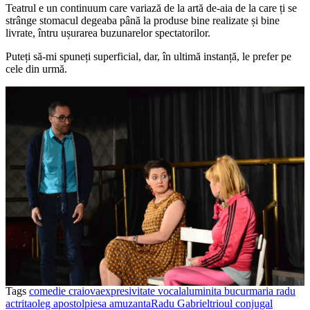
Teatrul e un continuum care variază de la artă de-aia de la care ți se
strânge stomacul degeaba până la produse bine realizate și bine
livrate, întru ușurarea buzunarelor spectatorilor.
Puteți să-mi spuneți superficial, dar, în ultimă instanță, le prefer pe
cele din urmă.
Tags
comedie craiova
expresivitate vocala
luminita bucur
maria radu
actrita
oleg apostol
piesa amuzanta
Radu Gabriel
trioul conjugal