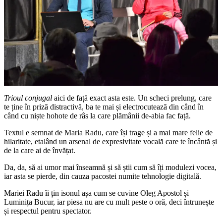
Trioul conjugal
aici de față exact asta este. Un scheci prelung, care
te ține în priză distractivă, ba te mai și electrocutează din când în
când cu niște hohote de râs la care plămânii de-abia fac față.
Textul e semnat de Maria Radu, care își trage și a mai mare felie de
hilaritate, etalând un arsenal de expresivitate vocală care te încântă și
de la care ai de învățat.
Da, da, să ai umor mai înseamnă și să știi cum să îți modulezi vocea,
iar asta se pierde, din cauza pacostei numite tehnologie digitală.
Mariei Radu îi țin isonul așa cum se cuvine Oleg Apostol și
Luminița Bucur, iar piesa nu are cu mult peste o oră, deci întrunește
și respectul pentru spectator.