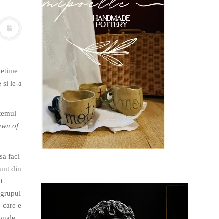
petime
 si le-a
stemul
wn of
sa faci
unt din
t
i grupul
 care e
onale