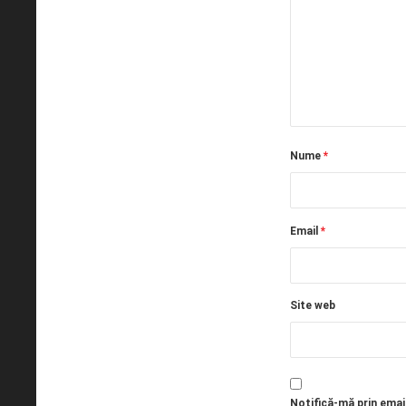
Nume
*
Email
*
Site web
Notifică-mă prin emai