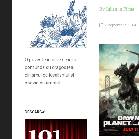
By
Iulian
in
Filme
7 septembrie 2014
O poveste in care sexul se
confunda cu dragostea,
cinismul cu idealismul si
poezia cu umorul.
DESCARCĂ!