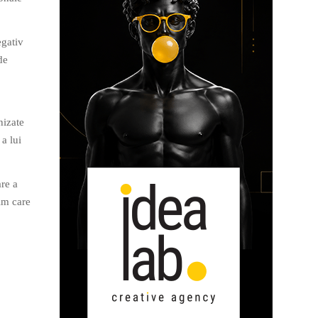
egativ
de
hizate
a lui
are a
ilm care