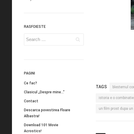
RASFOIESTE
PAGINI
Ce fac?
TAGS
blestemul con
Clasicul „Despre mine…”
istoria e o combinatie
Contact
un film prost dupa un 
Descarca povestirea Floare
Albastra!
Download 101 Movie
Acrostics!