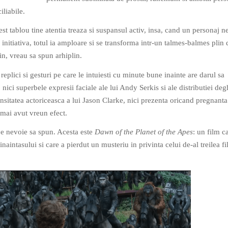
iliabile.
st tablou tine atentia treaza si suspansul activ, insa, cand un personaj n
a initiativa, totul ia amploare si se transforma intr-un talmes-balmes plin 
lin, vreau sa spun arhiplin.
 replici si gesturi pe care le intuiesti cu minute bune inainte are darul sa
, nici superbele expresii faciale ale lui Andy Serkis si ale distributiei deg
nsitatea actoriceasca a lui Jason Clarke, nici prezenta oricand pregnanta 
ai avut vreun efect.
 e nevoie sa spun. Acesta este
Dawn of the Planet of the Apes
: un film c
naintasului si care a pierdut un musteriu in privinta celui de-al treilea f