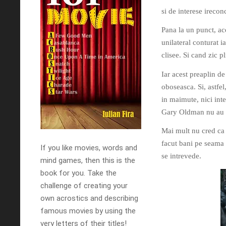
si de interese ireconc
Pana la un punct, ace
unilateral conturat i
clisee. Si cand zic p
Iar acest preaplin de
oboseasca. Si, astfel
in maimute, nici inte
Gary Oldman nu au m
Mai mult nu cred ca
facut bani pe seama i
If you like movies, words and
se intrevede.
mind games, then this is the
book for you. Take the
challenge of creating your
own acrostics and describing
famous movies by using the
very letters of their titles!