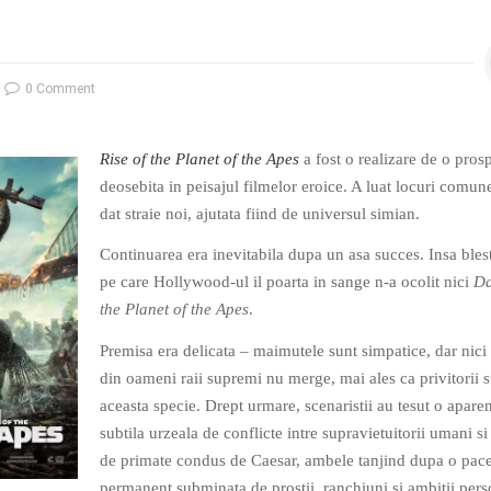
0 Comment
Rise of the Planet of the Apes
a fost o realizare de o pros
deosebita in peisajul filmelor eroice. A luat locuri comune
dat straie noi, ajutata fiind de universul simian.
Continuarea era inevitabila dupa un asa succes. Insa ble
pe care Hollywood-ul il poarta in sange n-a ocolit nici
Da
the Planet of the Apes
.
Premisa era delicata – maimutele sunt simpatice, dar nici 
din oameni raii supremi nu merge, mai ales ca privitorii s
aceasta specie. Drept urmare, scenaristii au tesut o aparen
subtila urzeala de conflicte intre supravietuitorii umani s
de primate condus de Caesar, ambele tanjind dupa o pace
permanent subminata de prostii, ranchiuni si ambitii pers