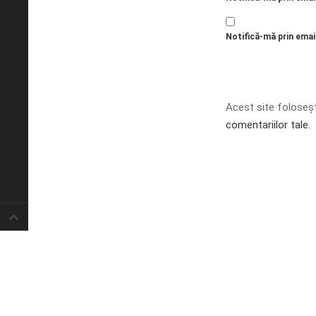
Notifică-mă prin email
Acest site foloseș
comentariilor tale
.
Proudly powered by WordPress
.
Theme: DW Minion by
DesignWall
.