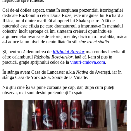
neplăcute spre funeste.
Cel de-al doilea aspect, tratat în secțiunea prezentării istoriografiei
dedicate Războiului celor Două Roze, este imaginea lui Richard al
III-lea, unul dintre marii răi ai operei lui Shakespeare. Atât de
puternică este efigia pe care dramaturgul a imprimat-o în mentalul
colectiv, încât aproape că îmi simțeam creierul opunându-se
argumentelor avansate de istoric, menite, dacă nu a-l reabilita, măcar
a-l aduce la un nivel de neutralitate în stil
sine ira et studio
.
Și, pentru că denumirea de
Războiul Rozelor
m-a condus inevitabil
către calamburul
Războiul Rozé-urilor
, iată că l-am și pus în
practică, grație sprijinului celor de la
vinuri-craiova.com
.
În stânga avem Casa de Lancaster a.k.a
Nativa
de Averești, iar în
stânga Casa de York a.k.a.
Soare
de la Vinarte.
Nu știu cine își va pune coroana pe cap, dar, după cum puteți
observa, mai sunt destui pretendenți în spate.