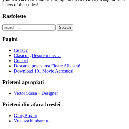
letters of their titles!
Rasfoieste
Search
for:
Pagini
Ce fac?
Clasicul „Despre mine…”
Contact
Descarca povestirea Floare Albastra!
Download 101 Movie Acrostics!
Prieteni apropiati
Victor Sosea – Designer
Prieteni din afara breslei
GloryBox.ro
Vreau-schimbare.ro