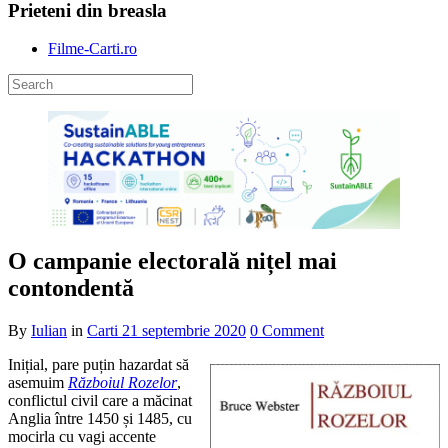
Prieteni din breasla
Filme-Carti.ro
O campanie electorală nițel mai
contondentă
By
Iulian
in
Carti
21 septembrie 2020
0 Comment
Inițial, pare puțin hazardat să
asemuim
Războiul Rozelor
,
conflictul civil care a măcinat
Anglia între 1450 și 1485, cu
mocirla cu vagi accente