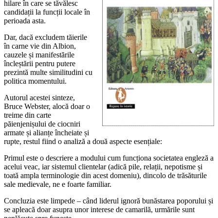
hilare în care se tăvălesc
candidații la funcții locale în
perioada asta.
Dar, dacă excludem tăierile
în carne vie din Albion,
cauzele și manifestările
încleștării pentru putere
prezintă multe similitudini cu
politica momentului.
Autorul acestei sinteze,
Bruce Webster, alocă doar o
treime din carte
păienjenișului de ciocniri
armate și alianțe încheiate și
rupte, restul fiind o analiză a două aspecte esențiale:
Primul este o descriere a modului cum funcționa societatea engleză a
acelui veac, iar sistemul clientelar (adică pile, relații, nepotisme și
toată ampla terminologie din acest domeniu), dincolo de trăsăturile
sale medievale, ne e foarte familiar.
Concluzia este limpede – când liderul ignoră bunăstarea poporului și
se apleacă doar asupra unor interese de camarilă, urmările sunt