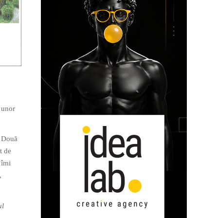
 unor
r Două
t de
 îmi
,
ul