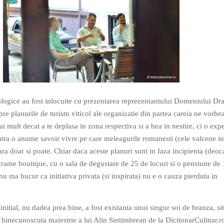
ologice au fost inlocuite cu prezentarea reprezentantului Domeniului Dra
re planurile de turism viticol ale organizatie din partea careia ne vorbea
 mult decat a te deplasa in zona respectiva si a bea in nestire, ci o exp
ntra o anume savoir vivre pe care meleagurile romanesti (cele valcene in
fara doar si poate. Chiar daca aceste planuri sunt in faza incipienta (deo
 crame boutique, cu o sala de degustare de 25 de locuri si o pensiune de 
 nu ma bucur ca initiativa privata (si inspirata) nu e o cauza pierduta in
 initial, nu dadea prea bine, a fost existanta unui singur soi de branza, si
binecunoscuta maiestrie a lui Alin Sintimbrean de la DictionarCulinar.r