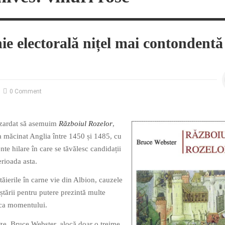
e electorală nițel mai contondentă
0 Comment
hazardat să asemuim
Războiul Rozelor
,
 a măcinat Anglia între 1450 și 1485, cu
te hilare în care se tăvălesc candidații
erioada asta.
ăierile în carne vie din Albion, cauzele
eștării pentru putere prezintă multe
tica momentului.
eze, Bruce Webster, alocă doar o treime