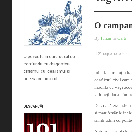
O campani
By
Iulian
in
Carti
21 septembrie 2020
O poveste in care sexul se
confunda cu dragostea,
cinismul cu idealismul si
Inițial, pare puțin 
poezia cu umorul.
conflictul civil care
mocirla cu vagi accen
la funcții locale în p
Dar, dacă excludem t
DESCARCĂ!
și manifestările încl
similitudini cu poli
Autorul acestei sint