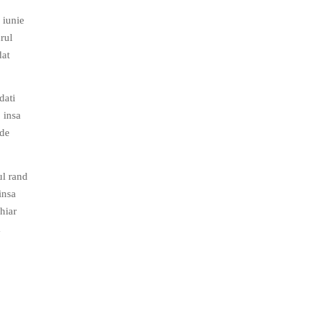
 iunie
drul
dat
dati
 insa
 de
ul rand
insa
chiar
a