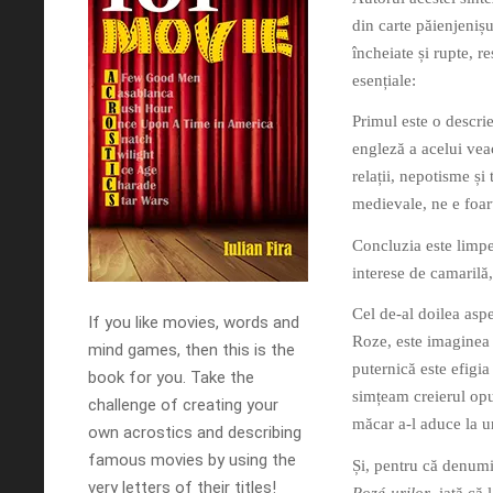
din carte păienjenișu
încheiate și rupte, r
esențiale:
Primul este o descri
engleză a acelui veac
relații, nepotisme și
medievale, ne e foart
Concluzia este limpe
interese de camarilă
Cel de-al doilea aspe
If you like movies, words and
Roze, este imaginea l
mind games, then this is the
puternică este efigi
book for you. Take the
simțeam creierul opu
challenge of creating your
măcar a-l aduce la un
own acrostics and describing
famous movies by using the
Și, pentru că denum
very letters of their titles!
Rozé-urilor
, iată că