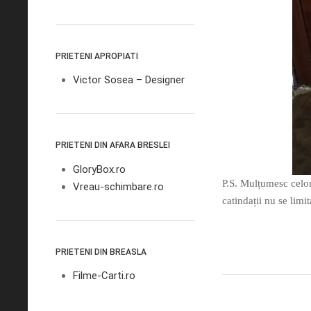
PRIETENI APROPIATI
Victor Sosea – Designer
PRIETENI DIN AFARA BRESLEI
GloryBox.ro
P.S. Mulțumesc celor
Vreau-schimbare.ro
catindații nu se limi
PRIETENI DIN BREASLA
Filme-Carti.ro