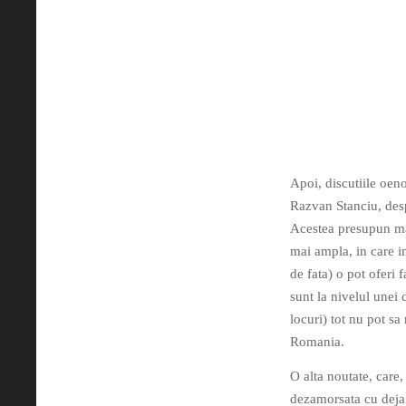
Apoi, discutiile oen
Razvan Stanciu, desp
Acestea presupun mai
mai ampla, in care i
de fata) o pot oferi 
sunt la nivelul unei
locuri) tot nu pot sa
Romania.
O alta noutate, care,
dezamorsata cu deja 