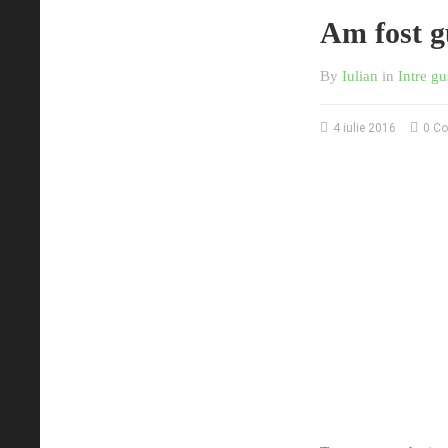
Am fost g
By
Iulian
in
Intre gu
4 iulie 2016
0 C