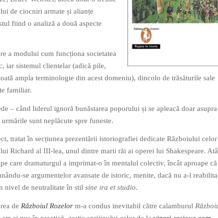
lui de ciocniri armate și alianțe
estul fiind o analiză a două aspecte
ere a modului cum funcționa societatea
, iar sistemul clientelar (adică pile,
 toată ampla terminologie din acest domeniu), dincolo de trăsăturile sale
e familiar.
de – când liderul ignoră bunăstarea poporului și se apleacă doar asupra
, urmările sunt neplăcute spre funeste.
ct, tratat în secțiunea prezentării istoriografiei dedicate Războiului celo
ui Richard al III-lea, unul dintre marii răi ai operei lui Shakespeare. Atâ
a pe care dramaturgul a imprimat-o în mentalul colectiv, încât aproape că
nându-se argumentelor avansate de istoric, menite, dacă nu a-l reabilita
 nivel de neutralitate în stil
sine ira et studio
.
irea de
Războiul Rozelor
m-a condus inevitabil către calamburul
Război
 l-am și pus în practică, grație sprijinului celor de la
vinuri-craiova.com
.