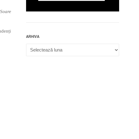
Soare
ndenți
ARHIVA
Arhiva