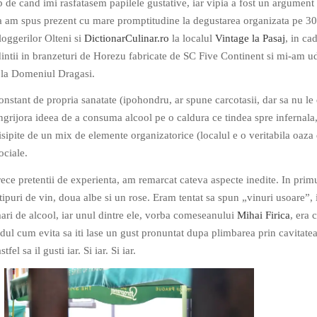
 de cand imi rasfatasem papilele gustative, iar vipia a fost un argument
ca am spus prezent cu mare promptitudine la degustarea organizata pe 30
oggerilor Olteni si
DictionarCulinar.ro
la localul
Vintage la Pasaj
, in ca
dintii in branzeturi de Horezu fabricate de SC Five Continent si mi-am u
e la Domeniul Dragasi.
nstant de propria sanatate (ipohondru, ar spune carcotasii, dar sa nu le 
ngrijora ideea de a consuma alcool pe o caldura ce tindea spre infernala,
isipite de un mix de elemente organizatorice (localul e o veritabila oaza
ociale.
ece pretentii de experienta, am remarcat cateva aspecte inedite. In prim
 tipuri de vin, doua albe si un rose. Eram tentat sa spun „vinuri usoare”, 
ari de alcool, iar unul dintre ele, vorba comeseanului
Mihai Firica
, era 
dul cum evita sa iti lase un gust pronuntat dupa plimbarea prin cavitate
fel sa il gusti iar. Si iar. Si iar.