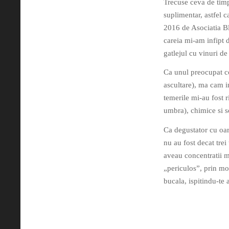
Trecuse ceva de timp
suplimentar, astfel 
2016 de Asociatia Bl
careia mi-am infipt 
gatlejul cu vinuri d
Ca unul preocupat co
ascultare), ma cam i
temerile mi-au fost r
umbra), chimice si s
Ca degustator cu oar
nu au fost decat trei
aveau concentratii m
„periculos”, prin mo
bucala, ispitindu-te ast