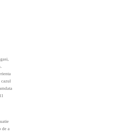
gasi,
.
erienta
 cazul
camdata
11
tuatie
o de a