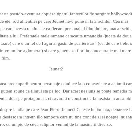
easta pseudo-aventura copiaza tiparul fanteziilor de sorginte hollywood
de ele, rod al lentilei pe care Jeunet ne-o pune in fata ochilor. Cea mai
pe care acesta o aduce e ca fiecare personaj al filmului are, macar schita
litate a lui. Preferatele mele ramane caracatita umanoida (jucata de doua 
toare) care e un fel de Fagin al gastii de „carteristas” (cei de care trebui
prin vreun loc aglomerat) si care genereaza fiori in concentratie mai mare
 film.
atea preocuparii pentru personaje conduce la o concavitate a actiunii car
u putem spune ca filmul sta pe loc. Dar acest neajuns se poate remedia m
entia doar pe protagonisti, ci savurati o constructie fantezista in ansamblu
 despre lentila pe care Jean-Pierre Jeunet? Ca este heliomata, deoarece L
e desfasoara intr-un illo tempore care nu tine cont de zi si noapte, nuant
ro, cu un pic de ceva sclipitor venind de la masinarii diverse.