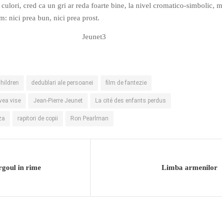
 culori, cred ca un gri ar reda foarte bine, la nivel cromatico-simbolic, 
lm: nici prea bun, nici prea prost.
Children
dedublari ale persoanei
film de fantezie
vea vise
Jean-Pierre Jeunet
La cité des enfants perdus
za
rapitori de copii
Ron Pearlman
rgoul in rime
Limba armenilor