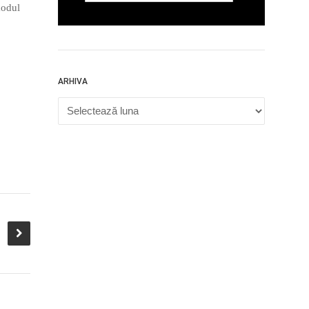
modul
ARHIVA
Arhiva