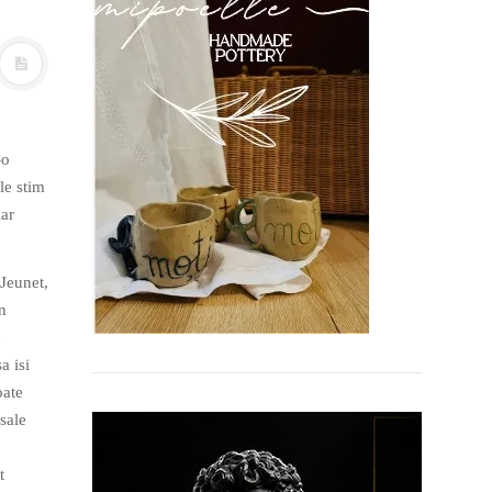
-o
le stim
iar
-Jeunet,
n
n
a isi
oate
 sale
t