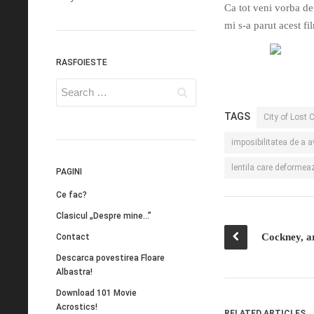
Ca tot veni vorba de
mi s-a parut acest fi
RASFOIESTE
TAGS
City of Lost 
imposibilitatea de a a
lentila care deformea
PAGINI
Ce fac?
Clasicul „Despre mine…”
Cockney, a
Contact
Descarca povestirea Floare
Albastra!
Download 101 Movie
Acrostics!
RELATED ARTICLES.