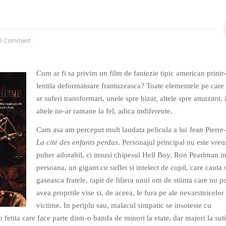
0 Comment
Cum ar fi sa privim un film de fantezie tipic american printr
lentila deformatoare frantuzeasca? Toate elementele pe care 
ar suferi transformari, unele spre bizar, altele spre amuzant, 
altele ne-ar ramane la fel, adica indiferente.
Cam asa am perceput mult laudata pelicula a lui Jean Pierre
La cité des enfants perdus
. Personajul principal nu este vreu
puber adorabil, ci insusi chipesul Hell Boy, Ron Pearlman i
persoana, un gigant cu suflet si intelect de copil, care cauta s
gaseasca fratele, rapit de filiera unui om de stiinta care nu p
avea propriile vise si, de aceea, le fura pe ale nevarstnicelor
victime. In periplu sau, malacul simpatic se insoteste cu
 fetita care face parte dintr-o banda de minori la etate, dar majori la suti