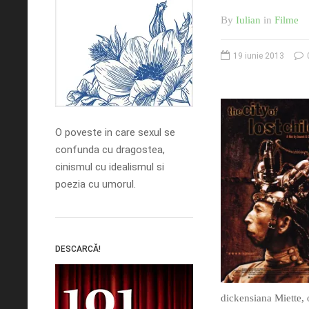
By
Iulian
in
Filme
19 iunie 2013
O poveste in care sexul se
confunda cu dragostea,
cinismul cu idealismul si
poezia cu umorul.
DESCARCĂ!
dickensiana Miette, o