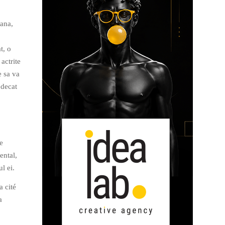
iana,
t, o
actrite
e sa va
 decat
e
ental,
l ei.
a cité
a