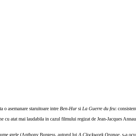
sta o asemanare staruitoare intre
Ben-Hur
si
La Guerre du feu
: consistent
ne cu atat mai laudabila in cazul filmului regizat de Jean-Jacques Annau
r nume grele (Anthony Burgess, autorul lui
A Clockwork Orange
, s-a oc