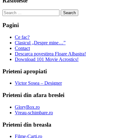
Rasfoieste
Search
for:
Pagini
Ce fac?
Clasicul „Despre mine…”
Contact
Descarca povestirea Floare Albastra!
Download 101 Movie Acrostics!
Prieteni apropiati
Victor Sosea – Designer
Prieteni din afara breslei
GloryBox.ro
Vreau-schimbare.ro
Prieteni din breasla
Filme-Carti.ro