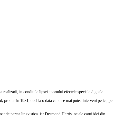
a realizarii, in conditiile lipsei aportului efectele speciale digitale.
d, produs in 1981, deci la o data cand se mai putea interveni pe ici, pe
upat de partea lingvistica, iar Desmond Harris, pe ale carui idei din