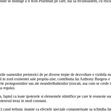
tie se distinge a fi Ron Pearlman pe care, hai sa recunoastem, cu riscul d
le oamenilor preistorici de pe diverse trepte de dezvoltare e vizibila ma
l in zorii existentei sale propriu-zise; contributia lui Anthony Burgess e
etele protagonistilor sau ale neanderthalienilor (roscati, asa cum se crede
a regula).
faptul ca toate ipotezele si elementele stiintifice pe care le reuneste su
 interesul treaz in mod constant.
act cand trebuia: inainte ca efectele speciale computerizate sa schimba fa