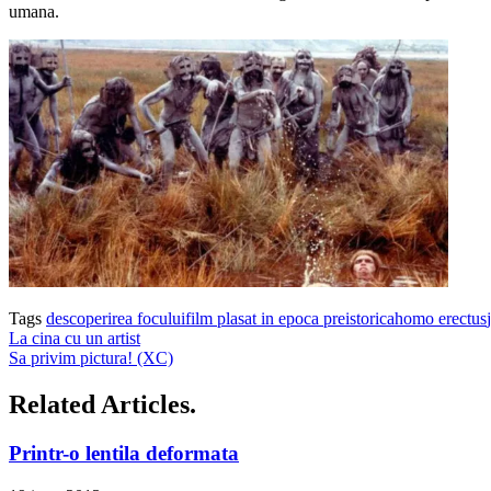
umana.
Tags
descoperirea focului
film plasat in epoca preistorica
homo erectus
La cina cu un artist
Sa privim pictura! (XC)
Related Articles.
Printr-o lentila deformata