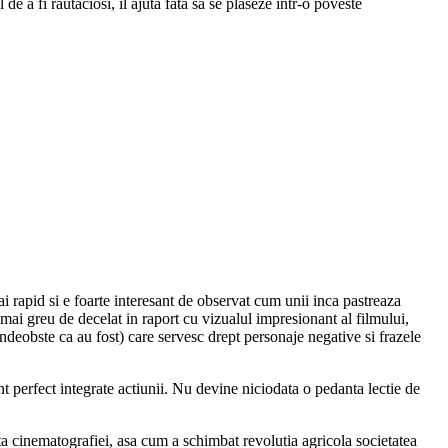
e a fi rautaciosi, il ajuta fata sa se plaseze intr-o poveste
i rapid si e foarte interesant de observat cum unii inca pastreaza
 mai greu de decelat in raport cu vizualul impresionant al filmului,
 indeobste ca au fost) care servesc drept personaje negative si frazele
nt perfect integrate actiunii. Nu devine niciodata o pedanta lectie de
ta cinematografiei, asa cum a schimbat revolutia agricola societatea