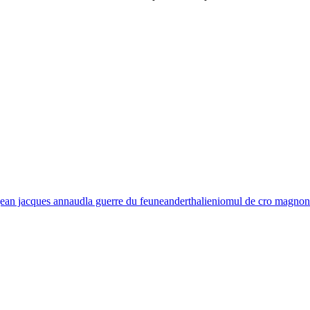
jean jacques annaud
la guerre du feu
neanderthalieni
omul de cro magnon