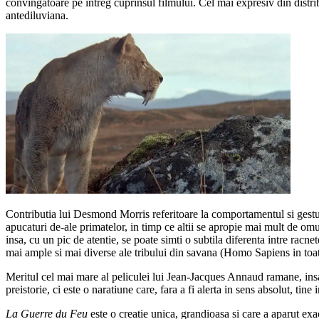
convingatoare pe intreg cuprinsul filmului. Cel mai expresiv din distribu
antediluviana.
Contributia lui Desmond Morris referitoare la comportamentul si gesturi
apucaturi de-ale primatelor, in timp ce altii se apropie mai mult de omu
insa, cu un pic de atentie, se poate simti o subtila diferenta intre racn
mai ample si mai diverse ale tribului din savana (Homo Sapiens in toat
Meritul cel mai mare al peliculei lui Jean-Jacques Annaud ramane, insa, 
preistorie, ci este o naratiune care, fara a fi alerta in sens absolut, tine
La Guerre du Feu
este o creatie unica, grandioasa si care a aparut ex