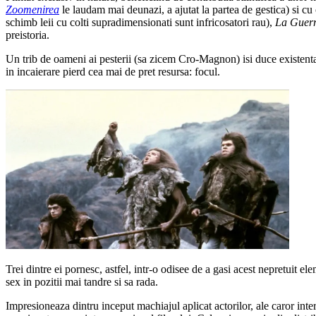
Zoomenirea
le laudam mai deunazi, a ajutat la partea de gestica) si cu o
schimb leii cu colti supradimensionati sunt infricosatori rau),
La Guerr
preistoria.
Un trib de oameni ai pesterii (sa zicem Cro-Magnon) isi duce existenta 
in incaierare pierd cea mai de pret resursa: focul.
Trei dintre ei pornesc, astfel, intr-o odisee de a gasi acest nepretuit e
sex in pozitii mai tandre si sa rada.
Impresioneaza dintru inceput machiajul aplicat actorilor, ale caror inte