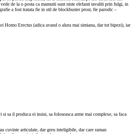
ede de la o posta ca mamutii sunt niste elefanti tavaliti prin fulgi, in
ie a fost tratata fie in stil de blockbuster prost, fie parodic –
iei Homo Erectus (adica avand o alura mai simiana, dar tot bipezi), iar
ci si sa il produca ei insisi, sa foloseasca arme mai complexe, sa faca
u cuvinte articulate, dar greu inteligibile, dar care raman