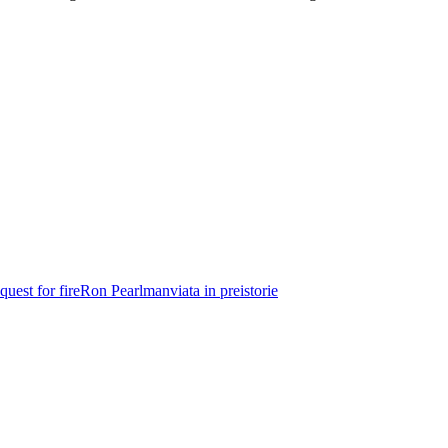
quest for fire
Ron Pearlman
viata in preistorie