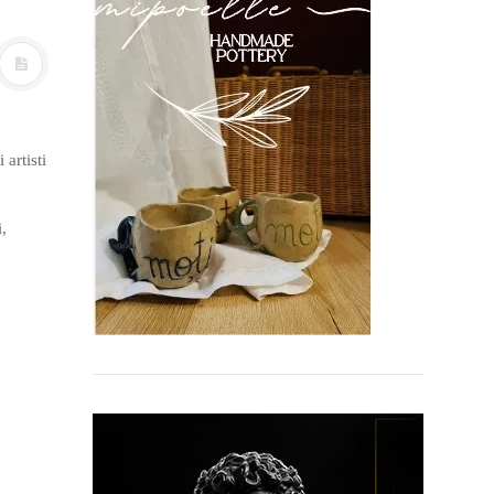
artisti
i,