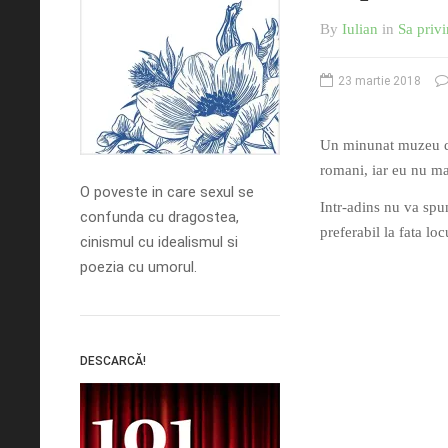
By
Iulian
in
Sa privi
23 martie 2018
Un minunat muzeu din
romani, iar eu nu ma 
O poveste in care sexul se
Intr-adins nu va spun
confunda cu dragostea,
preferabil la fata loc
cinismul cu idealismul si
poezia cu umorul.
DESCARCĂ!