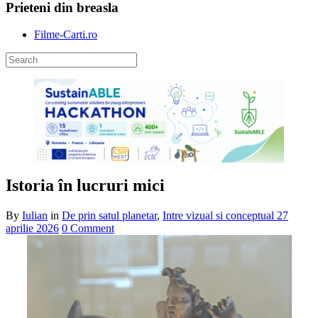
Prieteni din breasla
Filme-Carti.ro
Istoria în lucruri mici
By
Iulian
in
De prin satul planetar
,
Intre vizual si conceptual
27
aprilie 2026
0 Comment