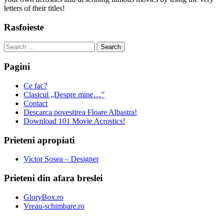
letters of their titles!
Rasfoieste
Search
for:
Pagini
Ce fac?
Clasicul „Despre mine…”
Contact
Descarca povestirea Floare Albastra!
Download 101 Movie Acrostics!
Prieteni apropiati
Victor Sosea – Designer
Prieteni din afara breslei
GloryBox.ro
Vreau-schimbare.ro