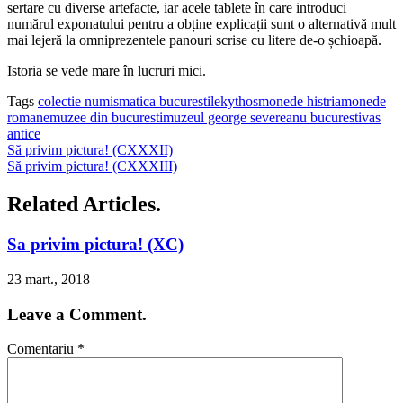
sertare cu diverse artefacte, iar acele tablete în care introduci
numărul exponatului pentru a obține explicații sunt o alternativă mult
mai lejeră la omniprezentele panouri scrise cu litere de-o șchioapă.
Istoria se vede mare în lucruri mici.
Tags
colectie numismatica bucuresti
lekythos
monede histria
monede
romane
muzee din bucuresti
muzeul george severeanu bucuresti
vas
antice
Să privim pictura! (CXXXII)
Să privim pictura! (CXXXIII)
Related Articles.
Sa privim pictura! (XC)
23 mart., 2018
Leave a Comment.
Comentariu
*