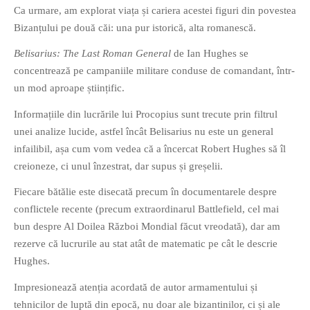
Ca urmare, am explorat viața și cariera acestei figuri din povestea
Bizanțului pe două căi: una pur istorică, alta romanescă.
Belisarius: The Last Roman General
de Ian Hughes se
concentrează pe campaniile militare conduse de comandant, într-
un mod aproape științific.
Informațiile din lucrările lui Procopius sunt trecute prin filtrul
unei analize lucide, astfel încât Belisarius nu este un general
infailibil, așa cum vom vedea că a încercat Robert Hughes să îl
creioneze, ci unul înzestrat, dar supus și greșelii.
Fiecare bătălie este disecată precum în documentarele despre
conflictele recente (precum extraordinarul Battlefield, cel mai
bun despre Al Doilea Război Mondial făcut vreodată), dar am
rezerve că lucrurile au stat atât de matematic pe cât le descrie
Hughes.
Impresionează atenția acordată de autor armamentului și
tehnicilor de luptă din epocă, nu doar ale bizantinilor, ci și ale