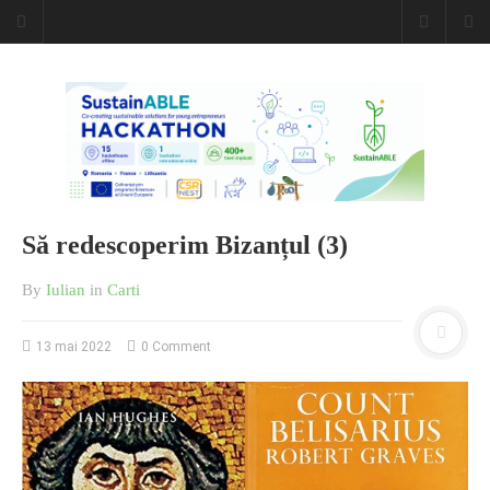
Să redescoperim Bizanțul (3)
By
Iulian
in
Carti
13 mai 2022
0 Comment