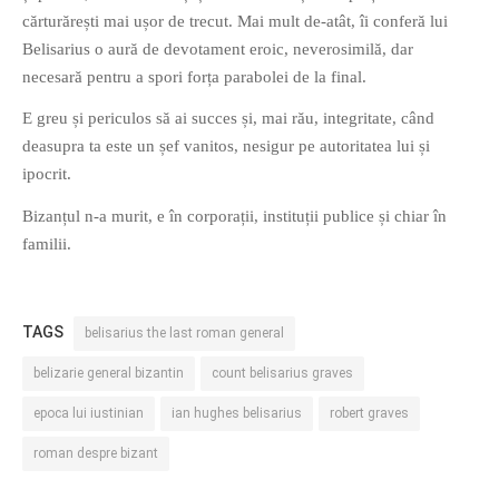
cărturărești mai ușor de trecut. Mai mult de-atât, îi conferă lui
Belisarius o aură de devotament eroic, neverosimilă, dar
necesară pentru a spori forța parabolei de la final.
E greu și periculos să ai succes și, mai rău, integritate, când
deasupra ta este un șef vanitos, nesigur pe autoritatea lui și
ipocrit.
Bizanțul n-a murit, e în corporații, instituții publice și chiar în
familii.
TAGS
belisarius the last roman general
belizarie general bizantin
count belisarius graves
epoca lui iustinian
ian hughes belisarius
robert graves
roman despre bizant