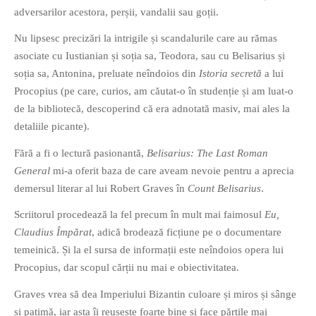
adversarilor acestora, perșii, vandalii sau goții.
Nu lipsesc precizări la intrigile și scandalurile care au rămas
asociate cu Iustianian și soția sa, Teodora, sau cu Belisarius și
soția sa, Antonina, preluate neîndoios din
Istoria secretă
a lui
Procopius (pe care, curios, am căutat-o în studenție și am luat-o
de la bibliotecă, descoperind că era adnotată masiv, mai ales la
detaliile picante).
Fără a fi o lectură pasionantă,
Belisarius: The Last Roman
General
mi-a oferit baza de care aveam nevoie pentru a aprecia
demersul literar al lui Robert Graves în
Count Belisarius
.
Scriitorul procedează la fel precum în mult mai faimosul
Eu,
Claudius Împărat
, adică brodează ficțiune pe o documentare
temeinică. Și la el sursa de informații este neîndoios opera lui
Procopius, dar scopul cărții nu mai e obiectivitatea.
Graves vrea să dea Imperiului Bizantin culoare și miros și sânge
și patimă, iar asta îi reușește foarte bine și face părțile mai