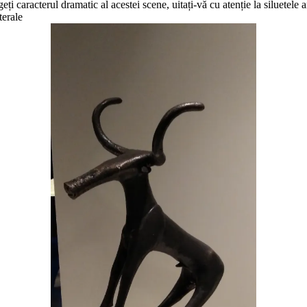
geți caracterul dramatic al acestei scene, uitați-vă cu atenție la siluetele
terale