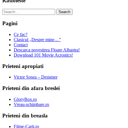
Rasfoieste
Search
for:
Pagini
Ce fac?
Clasicul „Despre mine…”
Contact
Descarca povestirea Floare Albastra!
Download 101 Movie Acrostics!
Prieteni apropiati
Victor Sosea – Designer
Prieteni din afara breslei
GloryBox.ro
Vreau-schimbare.ro
Prieteni din breasla
Filme-Carti.ro