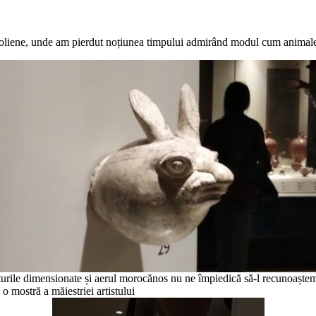
atoliene, unde am pierdut noțiunea timpului admirând modul cum animalele
turile dimensionate și aerul morocănos nu ne împiedică să-l recunoaștem
 o mostră a măiestriei artistului