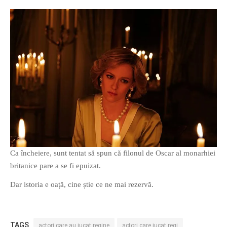
Ca încheiere, sunt tentat să spun că filonul de Oscar al monarhiei
britanice pare a se fi epuizat.
Dar istoria e oață, cine știe ce ne mai rezervă.
TAGS
actori care au jucat regine
actori care jucat regi