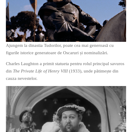
Ajungem la dinastia Tudorilor, poate cea mai generoasă cu
figurile istorice generatoare de Oscaruri și nominalizări.
Charles Laughton a primit statueta pentru rolul principal savuros
din
The Private Life of Henry VIII
(1933), unde pătimește din
cauza nevestelor.