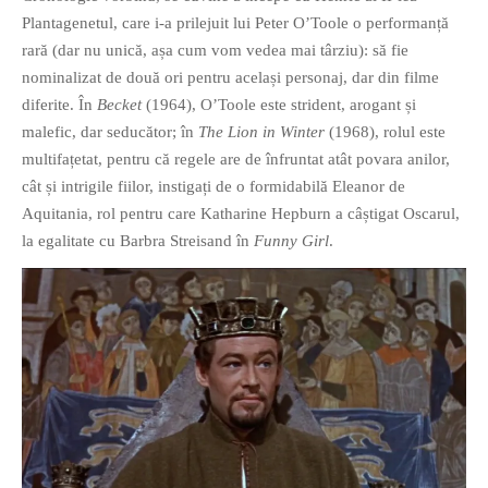
Plantagenetul, care i-a prilejuit lui Peter O’Toole o performanță
rară (dar nu unică, așa cum vom vedea mai târziu): să fie
nominalizat de două ori pentru același personaj, dar din filme
diferite. În
Becket
(1964), O’Toole este strident, arogant și
malefic, dar seducător; în
The Lion in Winter
(1968), rolul este
If you like movies, words and
multifațetat, pentru că regele are de înfruntat atât povara anilor,
mind games, then this is the
cât și intrigile fiilor, instigați de o formidabilă Eleanor de
book for you. Take the
Aquitania, rol pentru care Katharine Hepburn a câștigat Oscarul,
challenge of creating your
la egalitate cu Barbra Streisand în
Funny Girl
.
own acrostics and describing
famous movies by using the
very letters of their titles!
RASFOIESTE