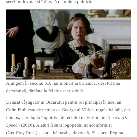
servitor devotat și înfierată de opinia publică.
Ajungem în secolul XX, iar monarhia britanică, deși tot mai
decorativă, rămâne la fel de oscarizabilă.
Detașat câștigător al Oscarului pentru rol principal în acel an,
Colin Firth este de neuitat ca George al VI-lea, regele bâlbâit, dar
inimos, care luptă împotriva defectului de vorbire în
The King’s
Speech
(2010). Alături îi sunt logopedul nonconformist
(Geoffrey Rush) și soția bățoasă și devotată, Elisabeta Regina-