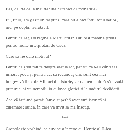
Băi, da’ de ce le mai trebuie britanicilor monarhie?
Eu, unul, am găsit un răspuns, care nu e nici întru totul serios,
O poveste in care sexul se
nici pe deplin irefutabil.
confunda cu dragostea,
Pentru că regii și reginele Marii Britanii au fost materie primă
cinismul cu idealismul si
pentru multe interpretări de Oscar.
poezia cu umorul.
Care să fie oare motivul?
DESCARCĂ!
Pentru că știm multe despre viețile lor, pentru că i-au cântat și
înfierat poeți și pentru că, să recunoaștem, sunt cea mai
longevivă linie de VIP-uri din istorie, iar oamenii adoră să-i vadă
puternici și vulnerabili, în culmea gloriei și la nadirul decăderii.
Așa că iată-mă pornit într-o superbă aventură istorică și
cinematografică, în care vă invit să mă însoțiți.
***
Cronologic vorbind, se cuvine a începe cu Henric al II-lea