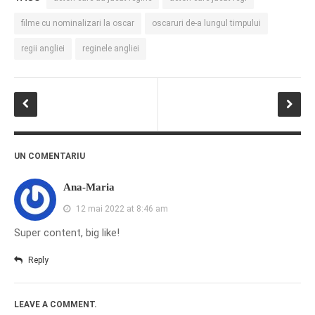
filme cu nominalizari la oscar
oscaruri de-a lungul timpului
regii angliei
reginele angliei
UN COMENTARIU
Ana-Maria
12 mai 2022 at 8:46 am
Super content, big like!
Reply
LEAVE A COMMENT.