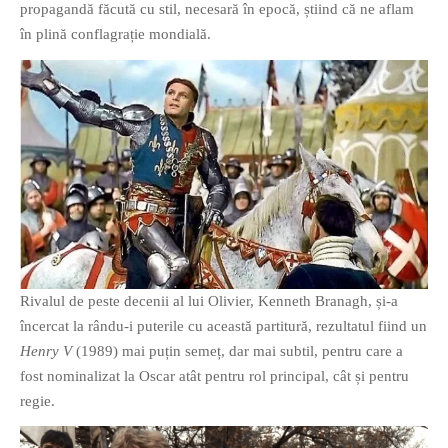
propagandă făcută cu stil, necesară în epocă, știind că ne aflam
PRIETENI DIN BREASLA
în plină conflagrație mondială.
Filme-Carti.ro
Rivalul de peste decenii al lui Olivier, Kenneth Branagh, și-a
încercat la rându-i puterile cu această partitură, rezultatul fiind un
Henry V
(1989) mai puțin semeț, dar mai subtil, pentru care a
fost nominalizat la Oscar atât pentru rol principal, cât și pentru
regie.