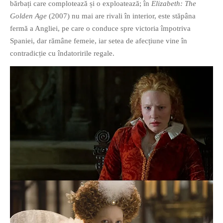
bărbați care complotează și o exploatează; în
Elizabeth: The
Golden Age
(2007) nu mai are rivali în interior, este stăpâna
fermă a Angliei, pe care o conduce spre victoria împotriva
Spaniei, dar rămâne femeie, iar setea de afecțiune vine în
contradicție cu îndatoririle regale.