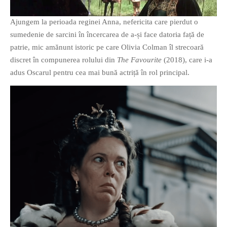
Ajungem la perioada reginei Anna, nefericita care pierdut o
sumedenie de sarcini în încercarea de a-și face datoria față de
patrie, mic amănunt istoric pe care Olivia Colman îl strecoară
discret în compunerea rolului din
The Favourite
(2018), care i-a
adus Oscarul pentru cea mai bună actriță în rol principal.