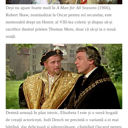
Deși nu apare foarte mult în
A Man for All Seasons
(1966),
Robert Shaw, nominalizat la Oscar pentru rol secundar, este
memorabil drept un Henric al VIII-lea coleric și dispus să-și
sacrifice ilustrul prieten Thomas More, doar că să-și ia o nouă
soață.
Demnă urmașă în plan istoric, Elisabeta I este și o sursă bogată
de creații actoricești. Judi Dench ne prezintă o variantă a ei mai
bătrână, dar delicioasă și pătrunzătoare, câștigând Oscarul pentru