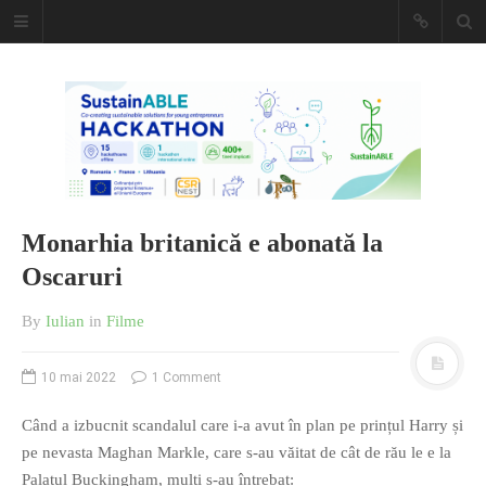
Caiet de
insemnari
DESCARCĂ!
Monarhia britanică e abonată la
Oscaruri
By
Iulian
in
Filme
10 mai 2022
1 Comment
Când a izbucnit scandalul care i-a avut în plan pe prințul Harry și
pe nevasta Maghan Markle, care s-au văitat de cât de rău le e la
Palatul Buckingham, mulți s-au întrebat: