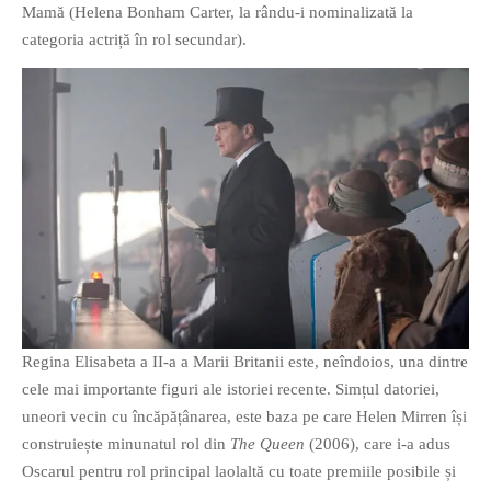
Mamă (Helena Bonham Carter, la rându-i nominalizată la
categoria actriță în rol secundar).
Regina Elisabeta a II-a a Marii Britanii este, neîndoios, una dintre
cele mai importante figuri ale istoriei recente. Simțul datoriei,
uneori vecin cu încăpățânarea, este baza pe care Helen Mirren își
construiește minunatul rol din
The Queen
(2006), care i-a adus
Oscarul pentru rol principal laolaltă cu toate premiile posibile și