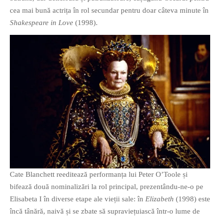
cea mai bună actrița în rol secundar pentru doar câteva minute în
Shakespeare in Love
(1998).
Cate Blanchett reeditează performanța lui Peter O’Toole și
bifează două nominalizări la rol principal, prezentându-ne-o pe
Elisabeta I în diverse etape ale vieții sale: în
Elizabeth
(1998) este
încă tânără, naivă și se zbate să supraviețuiască într-o lume de