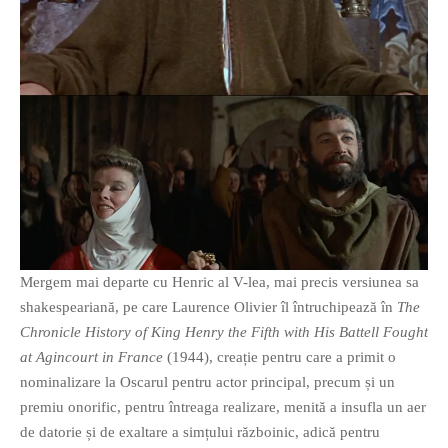
PAGINI
Ce fac?
Clasicul „Despre mine…”
Contact
Descarca povestirea Floare
Albastra!
Download 101 Movie
Acrostics!
PRIETENI APROPIATI
Mergem mai departe cu Henric al V-lea, mai precis versiunea sa
Victor Sosea – Designer
shakespeariană, pe care Laurence Olivier îl întruchipează în
The
Chronicle History of King Henry the Fifth with His Battell Fought
PRIETENI DIN AFARA BRESLEI
at Agincourt in France
(1944), creație pentru care a primit o
nominalizare la Oscarul pentru actor principal, precum și un
GloryBox.ro
premiu onorific, pentru întreaga realizare, menită a insufla un aer
Vreau-schimbare.ro
de datorie și de exaltare a simțului războinic, adică pentru