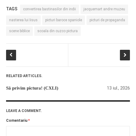
TAGS
convertirea bastinasilor din indii
jacquemart andre muzeu
nasterea lui Iisus
picturi baroce spaniole
picturi de propaganda
scene biblice
scoala din cuzco pictura
RELATED ARTICLES.
13 iul., 2026
Să privim pictura! (CXLI)
LEAVE A COMMENT.
Comentariu
*