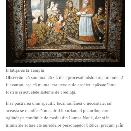
PRIETENI DIN BREASLA
Filme-Carti.ro
Înfățișarea la Templu
Observăm că sunt mai târzii, deci procesul misionariat trebuie să
fi avansat, așa că nu mai era nevoie de asocieri apăsate între
fostele și actualele sisteme de credință.
Însă păstrărea unui specific local rămânea o necesitate, iar
aceasta se manifestă în cadrul luxuriant al picturilor, care
oglindește condițiile de mediu din Lumea Nouă, dar și în
trimiterile solare ale aureolelor personajelor biblice, precum și în