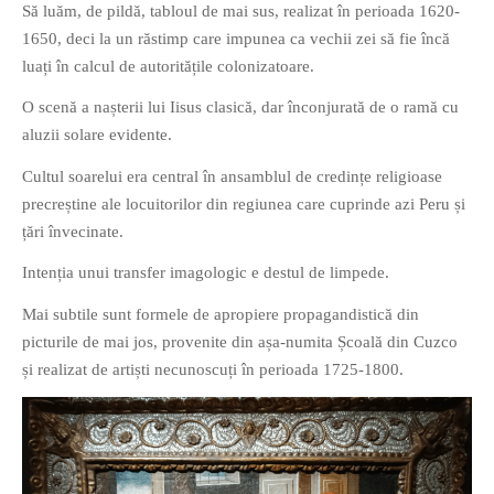
Să luăm, de pildă, tabloul de mai sus, realizat în perioada 1620-
PAGINI
1650, deci la un răstimp care impunea ca vechii zei să fie încă
Ce fac?
luați în calcul de autoritățile colonizatoare.
Clasicul „Despre mine…”
O scenă a nașterii lui Iisus clasică, dar înconjurată de o ramă cu
Contact
aluzii solare evidente.
Descarca povestirea Floare
Cultul soarelui era central în ansamblul de credințe religioase
Albastra!
precreștine ale locuitorilor din regiunea care cuprinde azi Peru și
Download 101 Movie
țări învecinate.
Acrostics!
Intenția unui transfer imagologic e destul de limpede.
PRIETENI APROPIATI
Mai subtile sunt formele de apropiere propagandistică din
Victor Sosea – Designer
picturile de mai jos, provenite din așa-numita Școală din Cuzco
și realizat de artiști necunoscuți în perioada 1725-1800.
PRIETENI DIN AFARA BRESLEI
GloryBox.ro
Vreau-schimbare.ro