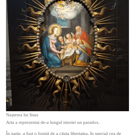
O poveste in care sexul se
confunda cu dragostea,
cinismul cu idealismul si
poezia cu umorul.
DESCARCĂ!
Nașterea lui Iisus
Arta a reprezentat de-a lungul istoriei un paradox.
În parte, a fost o formă de a căuta libertatea, în special cea de