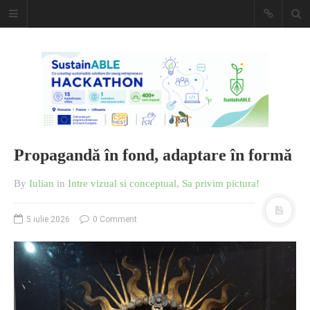
Caiet de
insemnari
DESCARCĂ!
Propagandă în fond, adaptare în formă
By
Iulian
in
Intre vizual si conceptual
,
Sa privim pictura!
5 iulie 2026
0 Comment