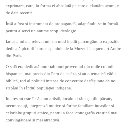
exprimare, care, în forma ei absolută pe care o clamăm acum, e
de data recentă.
Însă a fost și instrument de propagandă, adaptându-se în formă
pentru a servi un anume scop ideologic.
If you like movies, words and
Iar asta mi s-a relevat într-un mod inedit parcurgând o expoziție
mind games, then this is the
dedicată picturii baroce spaniole de la Muzeul Jacquemart Andre
book for you. Take the
din Paris.
challenge of creating your
O sală era dedicată unor tablouri provenind din noile colonii
own acrostics and describing
hispanice, mai precis din Peru de astăzi, și au o tematică vădit
famous movies by using the
biblică, rod al politicii intense de convertire desfășurate de noi
very letters of their titles!
stăpâni în rândul populației indigene.
RASFOIESTE
Interesant este însă cum artiștii, localnici rămași, din păcate,
necunoscuți, integrează motive și forme familiare incașilor și
celorlalte grupuri etnice, pentru a face iconografia creștină mai
convingătoare și mai atractivă.