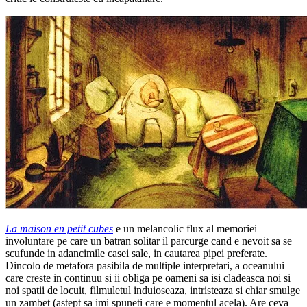
La maison en petit cubes
e un melancolic flux al memoriei
involuntare pe care un batran solitar il parcurge cand e nevoit sa se
scufunde in adancimile casei sale, in cautarea pipei preferate.
Dincolo de metafora pasibila de multiple interpretari, a oceanului
care creste in continuu si ii obliga pe oameni sa isi cladeasca noi si
noi spatii de locuit, filmuletul induioseaza, intristeaza si chiar smulge
un zambet (astept sa imi spuneti care e momentul acela). Are ceva