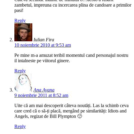
zambetul, impreuna cu incercarea plina de candoare a primilor
pasi!
Reply
Iulian Fira
10 noiembrie 2010 at 9:53 am
Pe mine m-a amuzat teribil momentul cand personajul nostru
il intalneste pe viitorul ginere.
Reply
Ana Ayana
9 noiembrie 2011 at 8:52 am
Uite că am mai descoperit câteva noutăți. Las la schimb ceva
care cred că o să-ți placă, mergând pe similarități: Idiots and
Angels, regizat de Bill Plympton 🙂
Reply