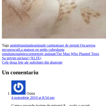
Tags
amintiri
animatie
animatii castigatoare de premii Oscar
erou
necunoscut
La maison en petits cubes
lupta
omului
nostalgie
scurtmetraje animate
The Man Who Planted Trees
Sa privim pictura! (XLIX)
Cele doua fete ale suferintei din dragoste
Un comentariu
Oana
4 noiembrie 2010 at 8:54 pm
Cateva secunde inainte de minutul 8…acolo a rasarit