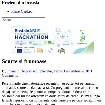
Prieteni din breasla
Filme-Carti.ro
Scurte si frumoase
By
Iulian
in
De prin satul planetar
,
Filme
3 noiembrie 2010
3
Comments
Peregrinarile cinematografice recente m-au purtat tot pe taramul
animatiei, scurte de data aceasta. Cu pregnanta in mesaj pe care o
degaja scurtmetrajele pentru a compensa durata redusa eram
obisnuit, dar nu ma asteptam ca doua astfel de creatii sa imi ajunga
la suflet, ignorand cu nonsalanta toate barierele pe care spiritul meu
critic le construieste cu incapatanare.