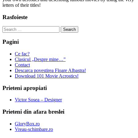
letters of their titles!
Rasfoieste
Search
for:
Pagini
Ce fac?
Clasicul „Despre mine…”
Contact
Descarca povestirea Floare Albastra!
Download 101 Movie Acrostics!
Prieteni apropiati
Victor Sosea – Designer
Prieteni din afara breslei
GloryBox.ro
Vreau-schimbare.ro