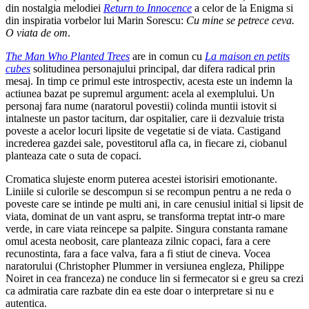
din nostalgia melodiei
Return to Innocence
a celor de la Enigma si
din inspiratia vorbelor lui Marin Sorescu:
Cu mine se petrece ceva.
O viata de om
.
The Man Who Planted Trees
are in comun cu
La maison en petits
cubes
solitudinea personajului principal, dar difera radical prin
mesaj. In timp ce primul este introspectiv, acesta este un indemn la
actiunea bazat pe supremul argument: acela al exemplului. Un
personaj fara nume (naratorul povestii) colinda muntii istovit si
intalneste un pastor taciturn, dar ospitalier, care ii dezvaluie trista
poveste a acelor locuri lipsite de vegetatie si de viata. Castigand
increderea gazdei sale, povestitorul afla ca, in fiecare zi, ciobanul
planteaza cate o suta de copaci.
Cromatica slujeste enorm puterea acestei istorisiri emotionante.
Liniile si culorile se descompun si se recompun pentru a ne reda o
poveste care se intinde pe multi ani, in care cenusiul initial si lipsit de
viata, dominat de un vant aspru, se transforma treptat intr-o mare
verde, in care viata reincepe sa palpite. Singura constanta ramane
omul acesta neobosit, care planteaza zilnic copaci, fara a cere
recunostinta, fara a face valva, fara a fi stiut de cineva. Vocea
naratorului (Christopher Plummer in versiunea engleza, Philippe
Noiret in cea franceza) ne conduce lin si fermecator si e greu sa crezi
ca admiratia care razbate din ea este doar o interpretare si nu e
autentica.