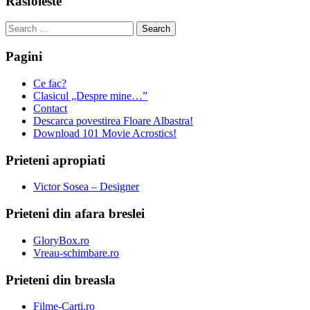
Rasfoieste
Search
for:
Pagini
Ce fac?
Clasicul „Despre mine…”
Contact
Descarca povestirea Floare Albastra!
Download 101 Movie Acrostics!
Prieteni apropiati
Victor Sosea – Designer
Prieteni din afara breslei
GloryBox.ro
Vreau-schimbare.ro
Prieteni din breasla
Filme-Carti.ro