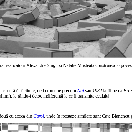
ră, realizatorii Alexandre Singh și Natalie Musteata construiesc o poveste
cut carieră în ficțiune, de la romane precum
Noi
sau
1984
la filme ca
Braz
mi), la rându-i deloc indiferentă la ce îi transmite cealaltă.
e două cu aceea din
Carol
, unde în ipostaze similare sunt Cate Blanchett