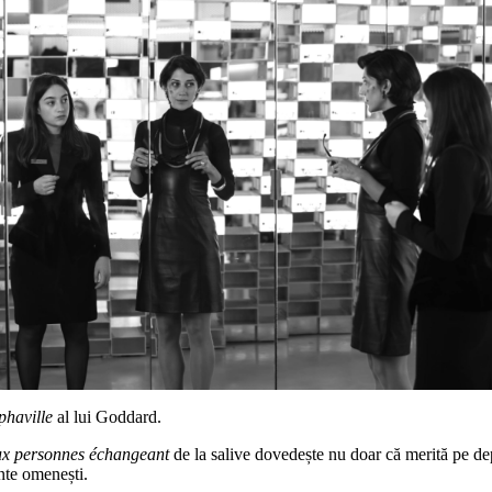
phaville
al lui Goddard.
x personnes échangeant
de la salive dovedește nu doar că merită pe dep
nte omenești.