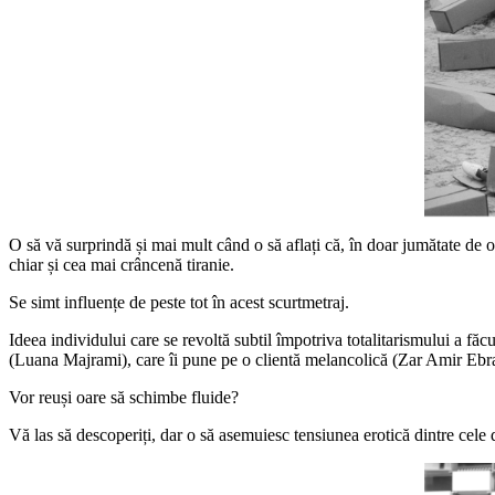
O să vă surprindă și mai mult când o să aflați că, în doar jumătate de o
chiar și cea mai crâncenă tiranie.
Se simt influențe de peste tot în acest scurtmetraj.
Ideea individului care se revoltă subtil împotriva totalitarismului a fă
(Luana Majrami), care îi pune pe o clientă melancolică (Zar Amir Ebrahi
Vor reuși oare să schimbe fluide?
Vă las să descoperiți, dar o să asemuiesc tensiunea erotică dintre cel