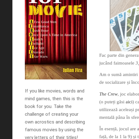
Fac parte din generaț
jucând faimoasele
3
Am o sumă amintiri p
de socializare și înco
If you like movies, words and
The Crew
, joc elabo
mind games, then this is the
(o puteți găsi
aici
) c
book for you. Take the
utilizează aceleași 
challenge of creating your
mentală pâna în sfere
own acrostics and describing
În esență, jocul are 
famous movies by using the
față, de la 1 la 9) ș
very letters of their titles!