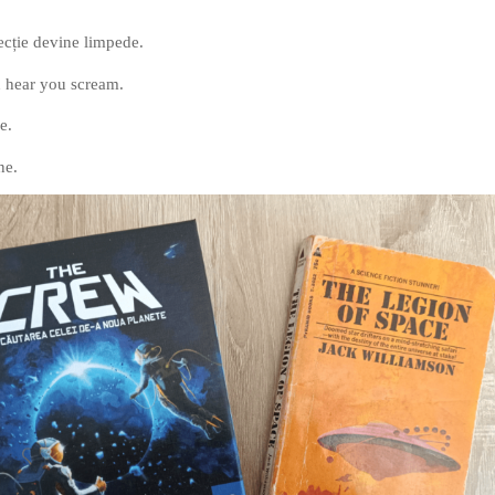
 lecție devine limpede.
n hear you scream.
e.
ne.