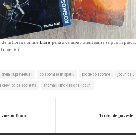
 de la librăria online
Libris
pentru că mi-au oferit șansa să pun în practi
l omenirii.
 cheia supravietuirii
colaborarea in spatiu
joc de colaborare
jocuri ca 3 
e crew joc de societate
thomas sing designer jocuri
vine în Bănie
Trufie de poveste