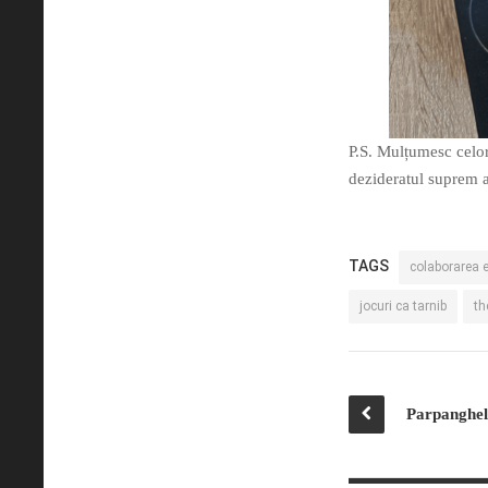
P.S. Mulțumesc celor
dezideratul suprem a
TAGS
colaborarea e
jocuri ca tarnib
th
Parpanghel 