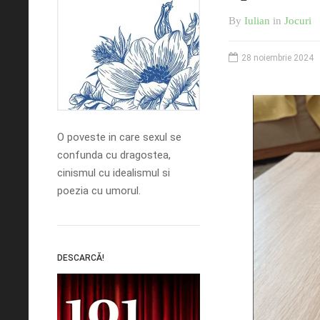
By
Iulian
in
Jocuri
28 noiembrie 2024
O poveste in care sexul se
confunda cu dragostea,
cinismul cu idealismul si
poezia cu umorul.
DESCARCĂ!