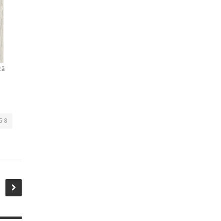
că
5 8