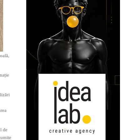
oală,
nație
lizări
area
l de
anumite