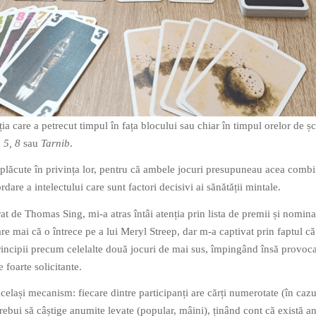
ia care a petrecut timpul în fața blocului sau chiar în timpul orelor de șc
, 5, 8
sau
Tarnib
.
lăcute în privința lor, pentru că ambele jocuri presupuneau acea combi
rdare a intelectului care sunt factori decisivi ai sănătății mintale.
rat de Thomas Sing, mi-a atras întâi atenția prin lista de premii și nomina
are mai că o întrece pe a lui Meryl Streep, dar m-a captivat prin faptul că
principii precum celelalte două jocuri de mai sus, împingând însă provoc
 foarte solicitante.
același mecanism: fiecare dintre participanți are cărți numerotate (în cazu
i trebui să câștige anumite levate (popular, mâini), ținând cont că există 