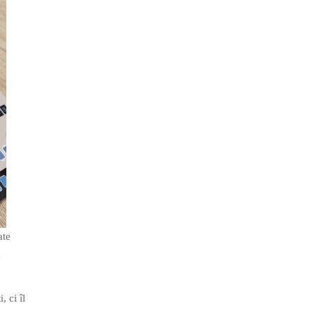
ate
a
, ci îl