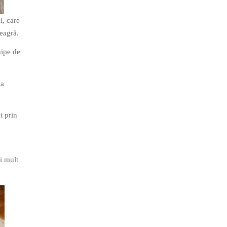
i, care
neagră.
hipe de
la
t prin
i mult