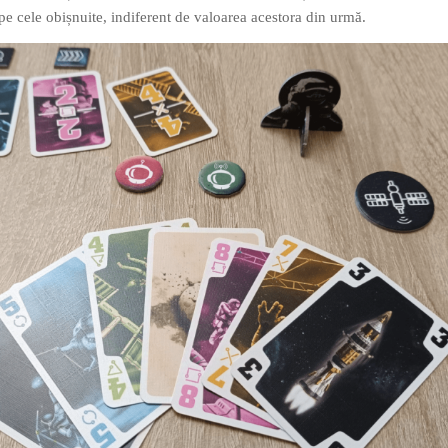
t pe cele obișnuite, indiferent de valoarea acestora din urmă.