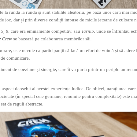
e la rundă la rundă și sunt stabilite aleatoriu, pe baza unor cărți mai mic
de joc, dar și prin diverse condiții impuse de micile jetoane de culoare 
 5, 8
, care era eminamente competitiv, sau
Tarnib
, unde se înfruntau ec
e Crew
se bazează pe colaborarea membrilor săi.
orare, este nevoie ca participanții să facă un efort de voință și să adere 
ce de comunicare.
iment de coeziune și sinergie, care îi va purta printr-un periplu antrenan
 aspect deosebit al acestei experiențe ludice. De obicei, narațiunea care
societate (în special cele germane, renumite pentru complexitate) este ma
set de reguli abstracte.