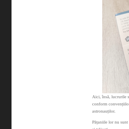
Aici, însă, lucrurile 
conform convențiilor
astronauților.
Pățaniile lor nu sunt