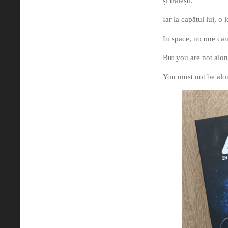
și trăiești.
Iar la capătul lui, o
In space, no one ca
But you are not alon
You must not be alo