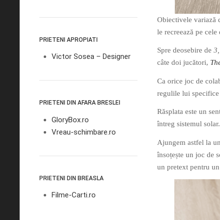
Obiectivele variază d
le recreează pe cele 
PRIETENI APROPIATI
Spre deosebire de
3,
Victor Sosea – Designer
câte doi jucători,
Th
Ca orice joc de colab
regulile lui specifi
PRIETENI DIN AFARA BRESLEI
Răsplata este un sent
GloryBox.ro
întreg sistemul solar.
Vreau-schimbare.ro
Ajungem astfel la un
însoțește un joc de 
un pretext pentru un 
PRIETENI DIN BREASLA
Filme-Carti.ro