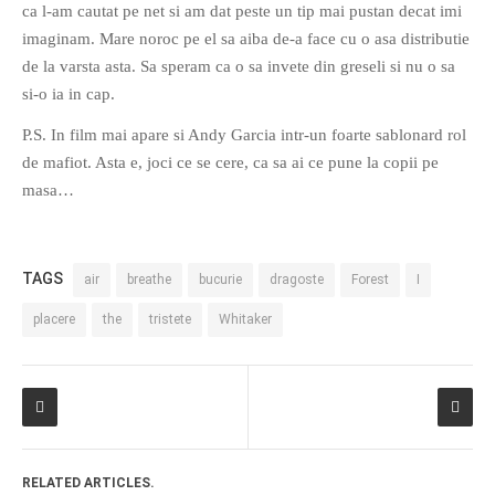
ca l-am cautat pe net si am dat peste un tip mai pustan decat imi
imaginam. Mare noroc pe el sa aiba de-a face cu o asa distributie
de la varsta asta. Sa speram ca o sa invete din greseli si nu o sa
si-o ia in cap.
P.S. In film mai apare si Andy Garcia intr-un foarte sablonard rol
If you like movies, words and
de mafiot. Asta e, joci ce se cere, ca sa ai ce pune la copii pe
mind games, then this is the
masa…
book for you. Take the
challenge of creating your
own acrostics and describing
TAGS
air
breathe
bucurie
dragoste
Forest
I
famous movies by using the
very letters of their titles!
placere
the
tristete
Whitaker
RASFOIESTE
RELATED ARTICLES.