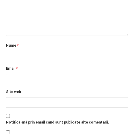
PRIETENI DIN BREASLA
Filme-Carti.ro
Nume
*
Email
*
Site web
Notifică-mă prin email când sunt publicate alte comentarii.