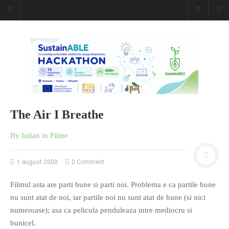
Caiet de
insemnari
DESCARCĂ!
The Air I Breathe
By
Iulian
in
Filme
1 august 2008
0 Comment
Filmul asta are parti bune si parti noi. Problema e ca partile bune
nu sunt atat de noi, iar partile noi nu sunt atat de bune (si nici
numeroase); asa ca pelicula penduleaza intre mediocru si
bunicel.