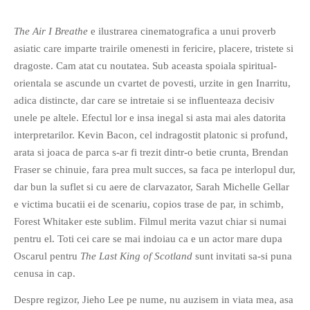
The Air I Breathe
e ilustrarea cinematografica a unui proverb
asiatic care imparte trairile omenesti in fericire, placere, tristete si
O poveste in care sexul se
dragoste. Cam atat cu noutatea. Sub aceasta spoiala spiritual-
confunda cu dragostea,
orientala se ascunde un cvartet de povesti, urzite in gen Inarritu,
cinismul cu idealismul si
adica distincte, dar care se intretaie si se influenteaza decisiv
poezia cu umorul.
unele pe altele. Efectul lor e insa inegal si asta mai ales datorita
interpretarilor. Kevin Bacon, cel indragostit platonic si profund,
DESCARCĂ!
arata si joaca de parca s-ar fi trezit dintr-o betie crunta, Brendan
Fraser se chinuie, fara prea mult succes, sa faca pe interlopul dur,
dar bun la suflet si cu aere de clarvazator, Sarah Michelle Gellar
e victima bucatii ei de scenariu, copios trase de par, in schimb,
Forest Whitaker este sublim. Filmul merita vazut chiar si numai
pentru el. Toti cei care se mai indoiau ca e un actor mare dupa
Oscarul pentru
The Last King of Scotland
sunt invitati sa-si puna
cenusa in cap.
Despre regizor, Jieho Lee pe nume, nu auzisem in viata mea, asa