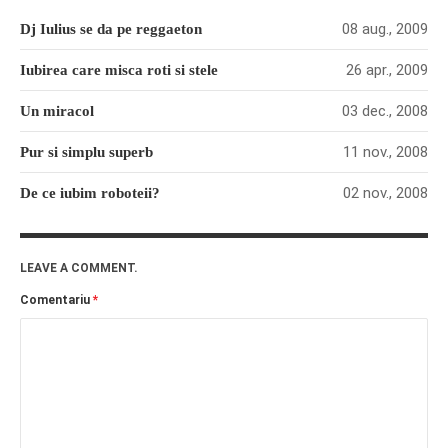
PAGINI
08 aug., 2009
Dj Iulius se da pe reggaeton
Ce fac?
26 apr., 2009
Iubirea care misca roti si stele
Clasicul „Despre mine…”
03 dec., 2008
Un miracol
Contact
Descarca povestirea Floare
11 nov., 2008
Pur si simplu superb
Albastra!
02 nov., 2008
De ce iubim roboteii?
Download 101 Movie
Acrostics!
PRIETENI APROPIATI
LEAVE A COMMENT.
Victor Sosea – Designer
Comentariu
*
PRIETENI DIN AFARA BRESLEI
GloryBox.ro
Vreau-schimbare.ro