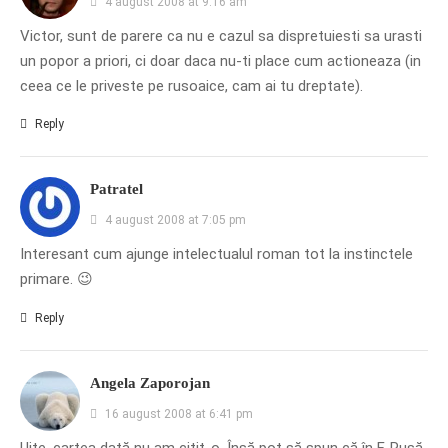
4 august 2008 at 9:16 am
Victor, sunt de parere ca nu e cazul sa dispretuiesti sa urasti
un popor a priori, ci doar daca nu-ti place cum actioneaza (in
ceea ce le priveste pe rusoaice, cam ai tu dreptate).
Reply
Patratel
4 august 2008 at 7:05 pm
Interesant cum ajunge intelectualul roman tot la instinctele
primare. 😉
Reply
Angela Zaporojan
16 august 2008 at 6:41 pm
Uite, cartea dată nu am citit-o. Însă pot să spun că în F. Rusă