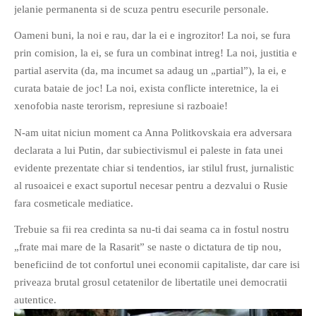
jelanie permanenta si de scuza pentru esecurile personale.
Oameni buni, la noi e rau, dar la ei e ingrozitor! La noi, se fura
prin comision, la ei, se fura un combinat intreg! La noi, justitia e
partial aservita (da, ma incumet sa adaug un „partial”), la ei, e
curata bataie de joc! La noi, exista conflicte interetnice, la ei
xenofobia naste terorism, represiune si razboaie!
N-am uitat niciun moment ca Anna Politkovskaia era adversara
declarata a lui Putin, dar subiectivismul ei paleste in fata unei
evidente prezentate chiar si tendentios, iar stilul frust, jurnalistic
al rusoaicei e exact suportul necesar pentru a dezvalui o Rusie
fara cosmeticale mediatice.
Trebuie sa fii rea credinta sa nu-ti dai seama ca in fostul nostru
„frate mai mare de la Rasarit” se naste o dictatura de tip nou,
beneficiind de tot confortul unei economii capitaliste, dar care isi
priveaza brutal grosul cetatenilor de libertatile unei democratii
autentice.