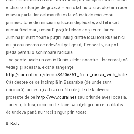
e chiar o situaţie de groază – am stat nu o zi acolo+am rude
în acea parte. Iar cel mai rău este că încă de mici copii
primesc tone de minciuni şi lucruri deplasate, astfel încât
numai fiind mai „luminat” poţi înţelege ce şi cum. Iar cei
„luminaţi” sunt foarte puţini. Mulţi dintre locuitorii Rusiei nici
nu-şi dau seama de adevărul gol-goluţ. Respectiv, nu pot
pleda pentru o schimbare radicală…
…ce poate ucide un om în Rusia zilelor noastre… Încearcaţi să
vedeţi şi aceasta, există tangenţe:
http://current.com/items/84906361_from_russia_with_hate
Cât despre ce se întâmplă în Basarabia (de unde sunt
originară), accesaţi arhiva cu filmuleţele de la diverse
proteste de pe
http://www.curaj.net
sau oriunde aveţi ocazia.
…uneori, totuşi, nimic nu te face să înţelegi cum e realitatea
de undeva până nu treci singur prin toate.
Reply