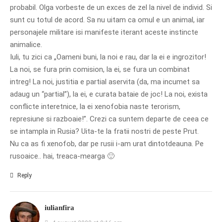
probabil. Olga vorbeste de un exces de zel la nivel de individ. Si
sunt cu totul de acord. Sa nu uitam ca omul e un animal, iar
personajele militare isi manifeste iterant aceste instincte
animalice.
Iuli, tu zici ca „Oameni buni, la noi e rau, dar la ei e ingrozitor!
La noi, se fura prin comision, la ei, se fura un combinat
intreg! La noi, justitia e partial aservita (da, ma incumet sa
adaug un “partial”), la ei, e curata bataie de joc! La noi, exista
conflicte interetnice, la ei xenofobia naste terorism,
represiune si razboaie!”. Crezi ca suntem departe de ceea ce
se intampla in Rusia? Uita-te la fratii nostri de peste Prut.
Nu ca as fi xenofob, dar pe rusii i-am urat dintotdeauna. Pe
rusoaice.. hai, treaca-mearga 🙂
Reply
iulianfira