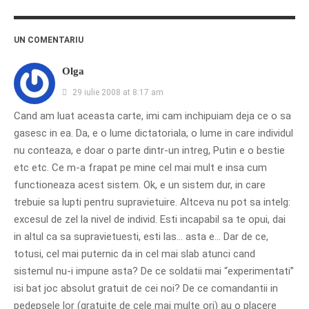
UN COMENTARIU
Olga
29 iulie 2008 at 8:17 am
Cand am luat aceasta carte, imi cam inchipuiam deja ce o sa
gasesc in ea. Da, e o lume dictatoriala, o lume in care individul
nu conteaza, e doar o parte dintr-un intreg, Putin e o bestie
etc etc. Ce m-a frapat pe mine cel mai mult e insa cum
functioneaza acest sistem. Ok, e un sistem dur, in care
trebuie sa lupti pentru supravietuire. Altceva nu pot sa intelg:
excesul de zel la nivel de individ. Esti incapabil sa te opui, dai
in altul ca sa supravietuesti, esti las… asta e… Dar de ce,
totusi, cel mai puternic da in cel mai slab atunci cand
sistemul nu-i impune asta? De ce soldatii mai “experimentati”
isi bat joc absolut gratuit de cei noi? De ce comandantii in
pedepsele lor (gratuite de cele mai multe ori) au o placere