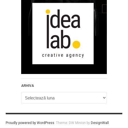
ARHIVA
Arhiva
Proudly powered by WordPress
.
Theme: DW Minion by
DesignWall
.