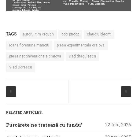
TAGS
autorul tim crouch
bobi pricop
claudiu bleont
ioana florentina manciu
piesa experimentala craiova
piesa neconventionala craiova
vlad dragulescu
Vlad Udrescu
RELATED ARTICLES.
Purcărete ne tratează cu fundu’
22 feb., 2026