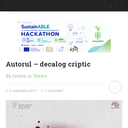
Autorul – decalog criptic
By
Iulian
in
Teatru
5 noiembrie 2017
1 Comment