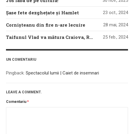
Jos laba de pe cultură!
30 nov., 2025
Șase fete dezghețate și Hamlet
23 oct., 2024
Cornișteanu din fire n-are lecuire
28 mai, 2024
Taifunul Vlad va mătura Craiova, România, mapamondul
25 feb., 2024
UN COMENTARIU
Pingback:
Spectacolul lumii | Caiet de insemnari
LEAVE A COMMENT.
Comentariu
*