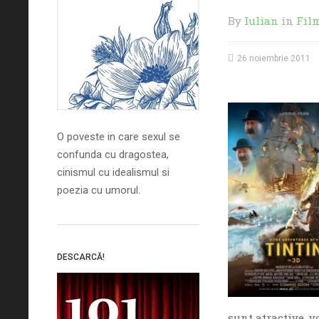
By
Iulian
in
Fil
26 noiembrie 2011
O poveste in care sexul se
confunda cu dragostea,
cinismul cu idealismul si
poezia cu umorul.
DESCARCĂ!
sunt atractive, v