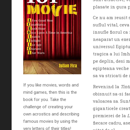
plasate in gura p
Ce nu am reusit 
suflul vital, cev
insufle fiorul ca
neaparat un exe
universul Egiptul
tragica a lui Im
pe deplin, desi m
egipteana veche p
sa va stricati de 
If you like movies, words and
Revenind la
Tint
mind games, then this is the
obisnuit sa-si f
book for you. Take the
valoarea sa. Sun
challenge of creating your
giganticele crea
own acrostics and describing
premierei de la
L
famous movies by using the
fiecare cadru, as
very letters of their titles!
uitat de el.