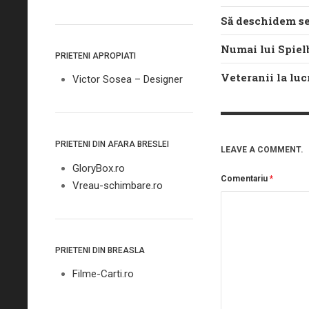
Să deschidem se
Numai lui Spielb
PRIETENI APROPIATI
Veteranii la luc
Victor Sosea – Designer
PRIETENI DIN AFARA BRESLEI
LEAVE A COMMENT.
GloryBox.ro
Comentariu
*
Vreau-schimbare.ro
PRIETENI DIN BREASLA
Filme-Carti.ro