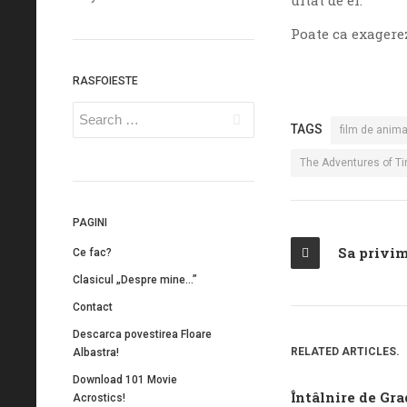
Poate ca exagerez
RASFOIESTE
TAGS
film de anima
The Adventures of Ti
PAGINI
Sa privim
Ce fac?
Clasicul „Despre mine…”
Contact
Descarca povestirea Floare
RELATED ARTICLES.
Albastra!
Download 101 Movie
Întâlnire de Grad
Acrostics!