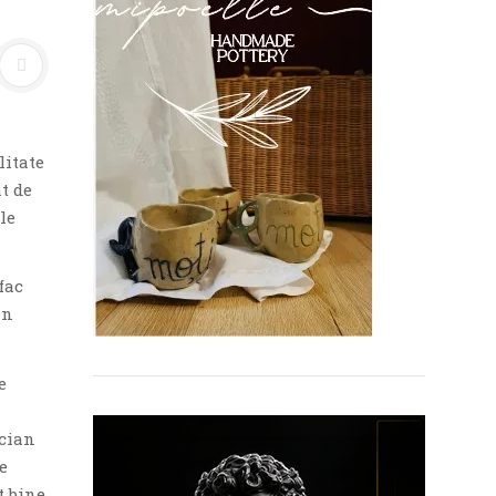
itate
t de
le
fac
in
e
ician
e
t bine