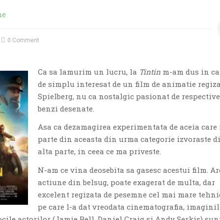
me
0 Comment
Ca sa lamurim un lucru, la
Tintin
m-am dus in cal
de simplu interesat de un film de animatie regiza
Spielberg, nu ca nostalgic pasionat de respective
benzi desenate.
Asa ca dezamagirea experimentata de aceia care 
parte din aceasta din urma categorie izvoraste d
alta parte, in ceea ce ma priveste.
N-am ce vina deosebita sa gasesc acestui film. Ar
actiune din belsug, poate exagerat de multa, dar
excelent regizata de pesemne cel mai mare tehn
pe care l-a dat vreodata cinematografia, imaginil
ocile actorilor (Jamie Bell, Daniel Craig si Andy Serkis) sun