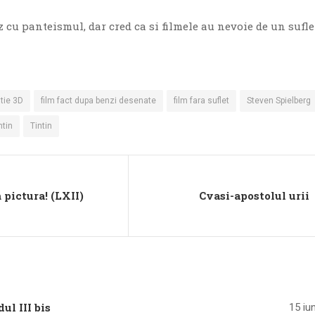
 cu panteismul, dar cred ca si filmele au nevoie de un sufle
tie 3D
film fact dupa benzi desenate
film fara suflet
Steven Spielberg
ntin
Tintin
 pictura! (LXII)
Cvasi-apostolul urii
ul III bis
15 iu