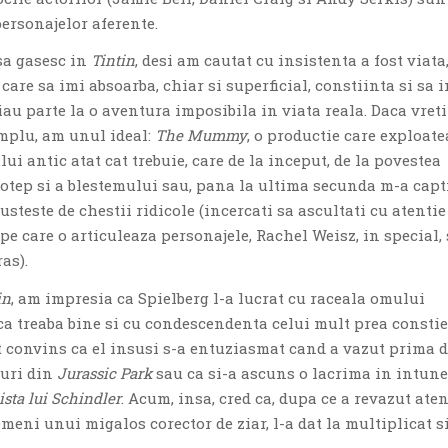
ersonajelor aferente.
sa gasesc in
Tintin
, desi am cautat cu insistenta a fost viata
a care sa imi absoarba, chiar si superficial, constiinta si sa 
 iau parte la o aventura imposibila in viata reala. Daca vreti
mplu, am unul ideal:
The Mummy
, o productie care exploat
ui antic atat cat trebuie, care de la inceput, de la povestea
hotep si a blestemului sau, pana la ultima secunda m-a capt
usteste de chestii ridicole (incercati sa ascultati cu atentie
e care o articuleaza personajele, Rachel Weisz, in special, 
ras).
in
, am impresia ca Spielberg l-a lucrat cu raceala omului
aca treaba bine si cu condescendenta celui mult prea consti
t convins ca el insusi s-a entuziasmat cand a vazut prima 
turi din
Jurassic Park
sau ca si-a ascuns o lacrima in intune
ista lui Schindler
. Acum, insa, cred ca, dupa ce a revazut aten
emeni unui migalos corector de ziar, l-a dat la multiplicat si