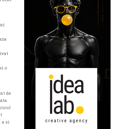
,
imi
eaza
ivat
si o
ent de
data
ricul
t
 a si