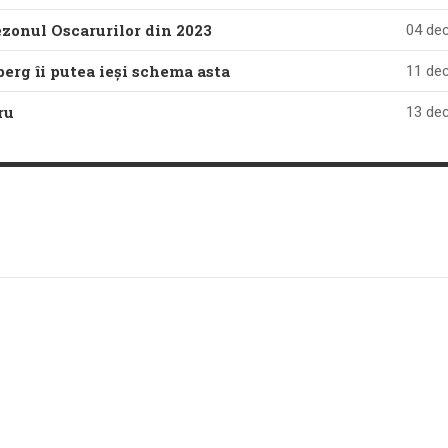
zonul Oscarurilor din 2023
04 dec
erg îi putea ieși schema asta
11 dec
ru
13 dec