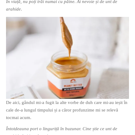
În viață, nu poți trăi numai cu pâine. Ai nevoie și de unt de
PAGINI
arahide
.
Ce fac?
Clasicul „Despre mine…”
Contact
Descarca povestirea Floare
Albastra!
Download 101 Movie
Acrostics!
PRIETENI APROPIATI
Victor Sosea – Designer
De aici, gândul mi-a fugit la alte vorbe de duh care mi-au ieșit în
PRIETENI DIN AFARA BRESLEI
cale de-a lungul timpului și a căror profunzime mi se relevă
GloryBox.ro
tocmai acum.
Vreau-schimbare.ro
Întotdeauna port o linguriță în buzunar. Cine știe ce unt de