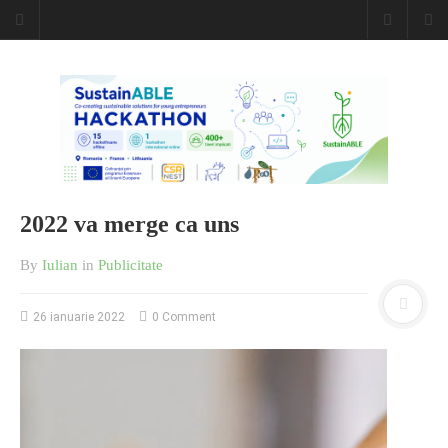
Caiet de
insemnari
DESCARCĂ!
2022 va merge ca uns
By
Iulian
in
Publicitate
26 ianuarie 2022
0 Comment