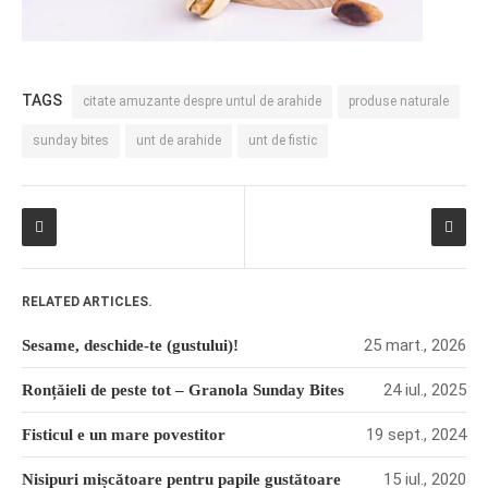
TAGS
citate amuzante despre untul de arahide
produse naturale
sunday bites
unt de arahide
unt de fistic
RELATED ARTICLES.
25 mart., 2026
Sesame, deschide-te (gustului)!
24 iul., 2025
Ronțăieli de peste tot – Granola Sunday Bites
19 sept., 2024
Fisticul e un mare povestitor
15 iul., 2020
Nisipuri mișcătoare pentru papile gustătoare