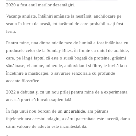
2020 a fost anul marilor dezamăgiri.
Vacanțe anulate, întâlniri amânate la nesfârșit, anchilozare pe
scaun în lucru de acasă, tot tacâmul de care probabil n-ați fost
feriți.
If you like movies, words and
Pentru mine, una dintre micile raze de lumină a fost întâlnirea cu
mind games, then this is the
produsele celor de la Sunday Bites, în frunte cu untul de arahide,
book for you. Take the
care, pe lângă faptul că este o sursă bogată de proteine, grăsimi
challenge of creating your
sănătoase, vitamine, minerale, antioxidanți și fibre, te invită la o
own acrostics and describing
încetinire a masticației, o savurare senzorială cu profunde
famous movies by using the
accente filosofice.
very letters of their titles!
2022 a debutat și cu un nou prilej pentru mine de a experimenta
această practică bucalo-sapiențială.
RASFOIESTE
În fața unui nou borcan de un
unt arahide
, am pătruns
înțelepciunea acestui adagiu, a cărui paternitate este incertă, dar a
cărui valoare de adevăr este incontestabilă.