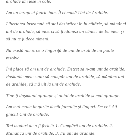
arahide îmi iese în cale
.
PRIETENI DIN BREASLA
Am un terapeut foarte bun. Îl cheamă Unt de Arahide
.
Filme-Carti.ro
Libertatea înseamnă să stai dezbrăcat în bucătărie, să mănânci
unt de arahide, să încerci să fredonezi un cântec de Eminem și
să nu te judece nimeni
.
Nu există nimic ce o linguriță de unt de arahide nu poate
rezolva
.
Îmi place să am unt de arahide. Detest să n-am unt de arahide.
Pasiunile mele sunt: să cumpăr unt de arahide, să mănânc unt
de arahide, să mă uit la unt de arahide
.
Ține-ți dușmanii aproape și untul de arahide și mai aproape
.
Am mai multe lingurițe decât furculițe și linguri. De ce? Ați
ghicit! Unt de arahide
.
Trei moduri de a fi fericit: 1. Cumpără unt de arahide. 2.
Mănâncă unt de arahide. 3. Fii unt de arahide
.