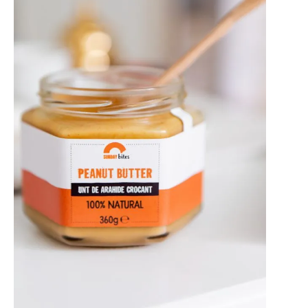
O poveste in care sexul se
confunda cu dragostea,
cinismul cu idealismul si
poezia cu umorul.
DESCARCĂ!