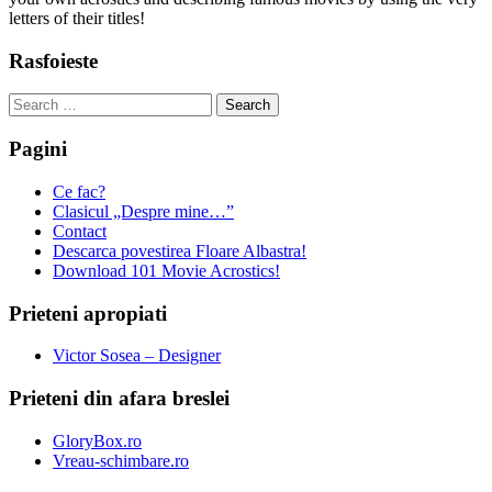
letters of their titles!
Rasfoieste
Search
for:
Pagini
Ce fac?
Clasicul „Despre mine…”
Contact
Descarca povestirea Floare Albastra!
Download 101 Movie Acrostics!
Prieteni apropiati
Victor Sosea – Designer
Prieteni din afara breslei
GloryBox.ro
Vreau-schimbare.ro