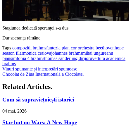
Stagiunea dedicată speranței s-a dus.
Dar speranța rămâne.
Tags
compozitii brahms
fantezia pian cor orchestra beethoven
hope
season filarmonica craiova
johannes brahms
mihai ungureanu
pian
simfonia 4 brahms
thomas sanderling dirijor
uvertura academica
brahms
Vinuri spumante și interpretări spumoase
Chocolat de Ziua Internațională a Ciocolatei
Related Articles.
Cum să supraviețuiești istoriei
04 mai, 2026
Star but no Wars: A New Hope