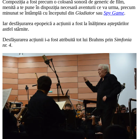
Compoziția a fost precum o coloană sonoră de generic de film,
menită a te pune în dispoziția necesară aventurii ce va urma, precum
minunat se întâmplă cu începutul din
Gladiator
sau
Spy Game
.
Iar desfășurarea epopeică a acțiunii a fost la înălțimea așteptărilor
astfel stârnite.
Desfășurarea acțiunii i-a fost atribuită tot lui Brahms prin
Simfonia
nr. 4
.