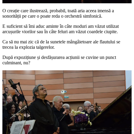
O creație care ilustrează, probabil, toată aria aceea imensă a
sonorității pe care o poate reda o orchestră simfonică.
E suficient să îmi aduc aminte în câte moduri am văzut utilizat
arcușurile viorilor sau în câte feluri am văzut coardele ciupite.
Ca să nu mai zic că de la sunetele mângâietoare ale flautului se
trecea la explozia talgerelor.
După expozițiune și desfășurarea acțiunii se cuvine un punct
culminant, nu?