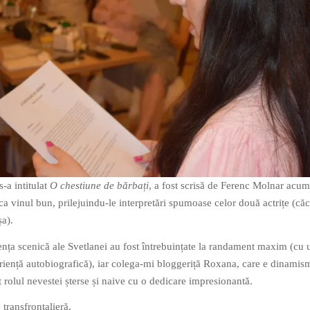
s-a intitulat
O chestiune de bărbați
, a fost scrisă de Ferenc Molnar acu
 ca vinul bun, prilejuindu-le interpretări spumoase celor două actrițe (căc
șa).
ența scenică ale Svetlanei au fost întrebuințate la randament maxim (cu 
riență autobiografică), iar colega-mi bloggeriță Roxana, care e dinamis
t rolul nevestei șterse și naive cu o dedicare impresionantă.
 transfrontalieră.