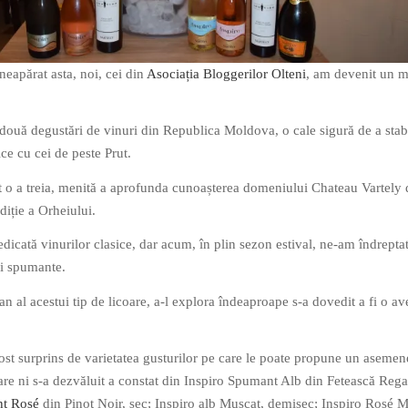
neapărat asta, noi, cei din
Asociația Bloggerilor Olteni
, am devenit un m
două degustări de vinuri din Republica Moldova, o cale sigură de a stabi
ice cu cei de peste Prut.
 o a treia, menită a aprofunda cunoașterea domeniului Chateau Vartely 
diție a Orheiului.
edicată vinurilor clasice, dar acum, în plin sezon estival, ne-am îndrepta
ri spumante.
n al acestui tip de licoare, a-l explora îndeaproape s-a dovedit a fi o av
ost surprins de varietatea gusturilor pe care le poate propune un asemen
re ni s-a dezvăluit a constat din Inspiro Spumant Alb din Fetească Rega
t Rosé
din Pinot Noir, sec; Inspiro alb Muscat, demisec; Inspiro Rosé M