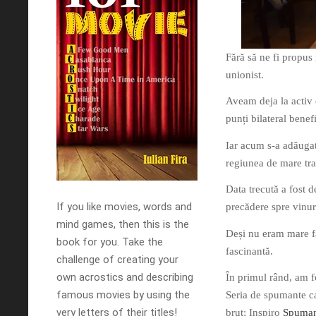
Fără să ne fi propus 
unionist.
Aveam deja la activ 
punți bilateral benef
Iar acum s-a adăugat
regiunea de mare tra
Data trecută a fost d
If you like movies, words and
precădere spre vinu
mind games, then this is the
Deși nu eram mare fa
book for you. Take the
fascinantă.
challenge of creating your
own acrostics and describing
În primul rând, am f
famous movies by using the
Seria de spumante ca
very letters of their titles!
brut; Inspiro
Spuman