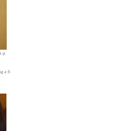
 și
g a fi