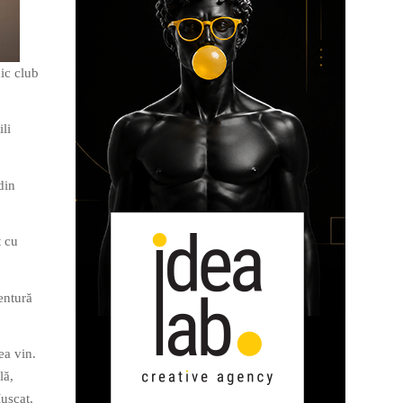
ic club
li
din
t cu
entură
ea vin.
lă,
uscat,