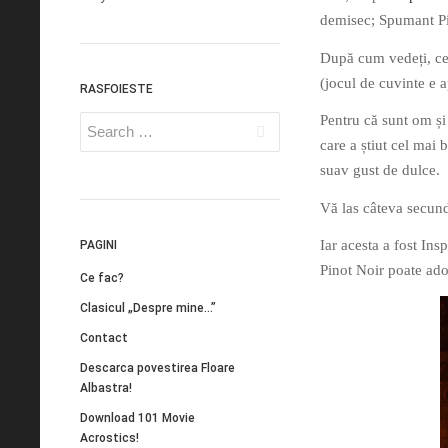
demisec; Spumant Pin
După cum vedeți, cei 
(jocul de cuvinte e 
RASFOIESTE
Pentru că sunt om și
care a știut cel mai
suav gust de dulce.
Vă las câteva secunde
Iar acesta a fost In
PAGINI
Pinot Noir poate ado
Ce fac?
Clasicul „Despre mine…”
Contact
Descarca povestirea Floare
Albastra!
Download 101 Movie
Acrostics!