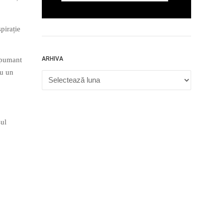
pirație
ARHIVA
 spumant
cu un
Arhiva
sul