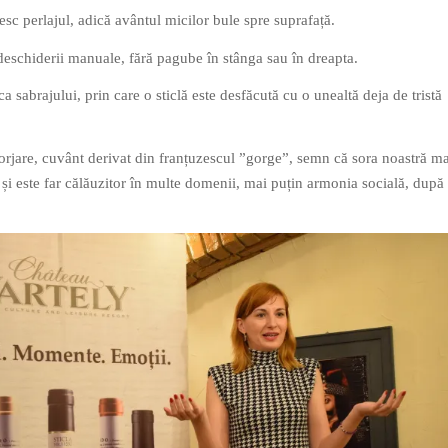
sc perlajul, adică avântul micilor bule spre suprafață.
eschiderii manuale, fără pagube în stânga sau în dreapta.
 sabrajului, prin care o sticlă este desfăcută cu o unealtă deja de tristă
rjare, cuvânt derivat din franțuzescul ”gorge”, semn că sora noastră m
t și este far călăuzitor în multe domenii, mai puțin armonia socială, după 