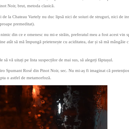
ot Noir, brut, metoda clasică.
de la Chateau Vartely nu duc lipsă nici de soiuri de struguri, nici de ins
aproape premeditat).
 nimic din ce e omenesc nu mi-e străin, preferatul meu a fost acest vin
 bine atât să mă împungă prietenește cu aciditatea, dar și să mă mângâie 
 să vă uitați pe lista suspecților de mai sus, să alegeți făptașul.
spiro Spumant Rosé din Pinot Noir, sec. Nu mi-aș fi imaginat că pretențio
pta o astfel de metamorfoză.