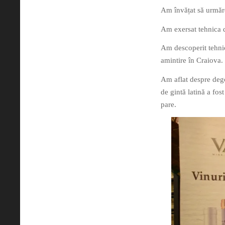
Am învățat să urmăre
Am exersat tehnica d
Am descoperit tehnica
amintire în Craiova.
Am aflat despre dego
de gintă latină a fos
pare.