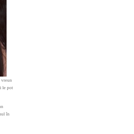
m vreun
i le pot
un
mul în