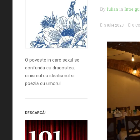
By
Iulian
in
Intre gu
3 iulie 2023
0 C
O poveste in care sexul se
confunda cu dragostea,
cinismul cu idealismul si
poezia cu umorul.
DESCARCĂ!