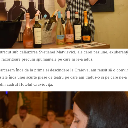
etrecut sub călăuzirea Svetlanei Matvievici, ale cărei pasiune, exuberanță
de răcoritoare precum spumantele pe care ni le-a adus.
emarcasem încă de la prima ei descindere la Craiova, am reușit să o convin
tele încă unei scurte piese de teatru pe care am tradus-o și pe care ne-a
din cadrul Hotelul Craviovița.