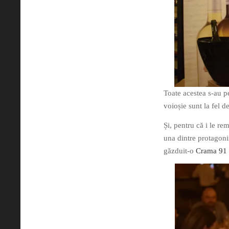
Toate acestea s-au p
voioșie sunt la fel 
Și, pentru că i le r
una dintre protagonis
găzduit-o
Crama 91