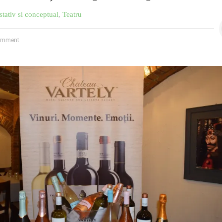
stativ si conceptual
,
Teatru
omment