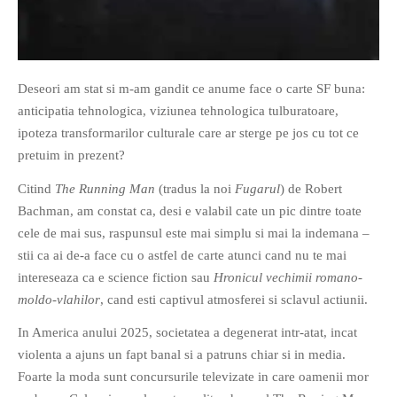
Deseori am stat si m-am gandit ce anume face o carte SF buna:
anticipatia tehnologica, viziunea tehnologica tulburatoare,
If you like movies, words and
ipoteza transformarilor culturale care ar sterge pe jos cu tot ce
mind games, then this is the
pretuim in prezent?
book for you. Take the
Citind
The Running Man
(tradus la noi
Fugarul
) de Robert
challenge of creating your
Bachman, am constat ca, desi e valabil cate un pic dintre toate
own acrostics and describing
cele de mai sus, raspunsul este mai simplu si mai la indemana –
famous movies by using the
stii ca ai de-a face cu o astfel de carte atunci cand nu te mai
very letters of their titles!
intereseaza ca e science fiction sau
Hronicul vechimii romano-
moldo-vlahilor
, cand esti captivul atmosferei si sclavul actiunii.
RASFOIESTE
In America anului 2025, societatea a degenerat intr-atat, incat
violenta a ajuns un fapt banal si a patruns chiar si in media.
Foarte la moda sunt concursurile televizate in care oamenii mor