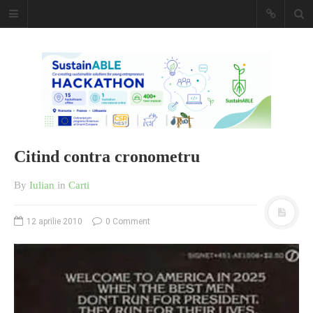
Caiet de
insemnari
DESCARCĂ!
Citind contra cronometru
By
Iulian
in
Carti
12 aprilie 2010
0 Comment