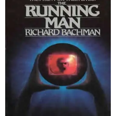
O poveste in care sexul se
confunda cu dragostea,
cinismul cu idealismul si
poezia cu umorul.
DESCARCĂ!