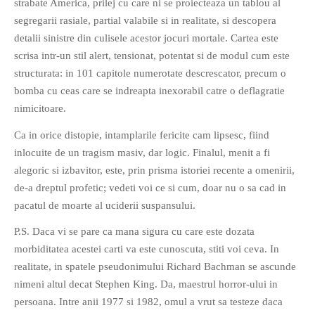
strabate America, prilej cu care ni se proiecteaza un tablou al
PRIETENI DIN BREASLA
segregarii rasiale, partial valabile si in realitate, si descopera
Filme-Carti.ro
detalii sinistre din culisele acestor jocuri mortale. Cartea este
scrisa intr-un stil alert, tensionat, potentat si de modul cum este
structurata: in 101 capitole numerotate descrescator, precum o
bomba cu ceas care se indreapta inexorabil catre o deflagratie
nimicitoare.
Ca in orice distopie, intamplarile fericite cam lipsesc, fiind
inlocuite de un tragism masiv, dar logic. Finalul, menit a fi
alegoric si izbavitor, este, prin prisma istoriei recente a omenirii,
de-a dreptul profetic; vedeti voi ce si cum, doar nu o sa cad in
pacatul de moarte al uciderii suspansului.
P.S. Daca vi se pare ca mana sigura cu care este dozata
morbiditatea acestei carti va este cunoscuta, stiti voi ceva. In
realitate, in spatele pseudonimului Richard Bachman se ascunde
nimeni altul decat Stephen King. Da, maestrul horror-ului in
persoana. Intre anii 1977 si 1982, omul a vrut sa testeze daca