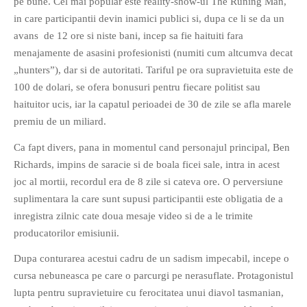
pe bune. Cel mai popular este reality-show-ul The Runing Man,
PAGINI
in care participantii devin inamici publici si, dupa ce li se da un
avans de 12 ore si niste bani, incep sa fie haituiti fara
Ce fac?
menajamente de asasini profesionisti (numiti cum altcumva decat
Clasicul „Despre mine…”
„hunters”), dar si de autoritati. Tariful pe ora supravietuita este de
Contact
100 de dolari, se ofera bonusuri pentru fiecare politist sau
Descarca povestirea Floare
haituitor ucis, iar la capatul perioadei de 30 de zile se afla marele
Albastra!
premiu de un miliard.
Download 101 Movie
Ca fapt divers, pana in momentul cand personajul principal, Ben
Acrostics!
Richards, impins de saracie si de boala ficei sale, intra in acest
joc al mortii, recordul era de 8 zile si cateva ore. O perversiune
PRIETENI APROPIATI
suplimentara la care sunt supusi participantii este obligatia de a
Victor Sosea – Designer
inregistra zilnic cate doua mesaje video si de a le trimite
producatorilor emisiunii.
PRIETENI DIN AFARA BRESLEI
Dupa conturarea acestui cadru de un sadism impecabil, incepe o
GloryBox.ro
cursa nebuneasca pe care o parcurgi pe nerasuflate. Protagonistul
Vreau-schimbare.ro
lupta pentru supravietuire cu ferocitatea unui diavol tasmanian,