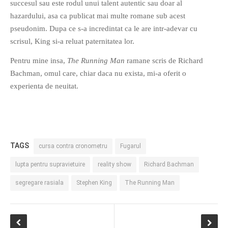
succesul sau este rodul unui talent autentic sau doar al
hazardului, asa ca publicat mai multe romane sub acest
pseudonim. Dupa ce s-a incredintat ca le are intr-adevar cu
scrisul, King si-a reluat paternitatea lor.
Pentru mine insa,
The Running Man
ramane scris de Richard
Bachman, omul care, chiar daca nu exista, mi-a oferit o
experienta de neuitat.
TAGS
cursa contra cronometru
Fugarul
lupta pentru supravietuire
reality show
Richard Bachman
segregare rasiala
Stephen King
The Running Man