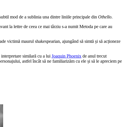
subtil mod de a sublinia una dintre liniile principale din
Othello
.
vant la lettre de ceea ce mai târziu s-a numit Metoda pe care au
i cade victimă maurul shakespearian, ajungând să simtă și să acționeze
 interpretare similară cu a lui
Joaquin Phoenix
de anul trecut
ersonajului, astfel încât să ne familiarizăm cu ele și să le apreciem pe