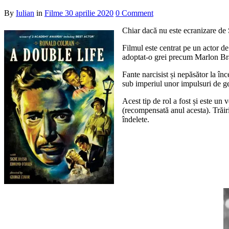
By
Iulian
in
Filme
30 aprilie 2020
0 Comment
Chiar dacă nu este ecranizare d
Filmul este centrat pe un actor d
adoptat-o grei precum Marlon B
Fante narcisist și nepăsător la în
sub imperiul unor impulsuri de gel
Acest tip de rol a fost și este un
(recompensată anul acesta). Trăiri
îndelete.