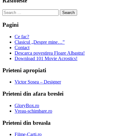
Rasfoieste
Search
for:
Pagini
Ce fac?
Clasicul „Despre mine…”
Contact
Descarca povestirea Floare Albastra!
Download 101 Movie Acrostics!
Prieteni apropiati
Victor Sosea – Designer
Prieteni din afara breslei
GloryBox.ro
Vreau-schimbare.ro
Prieteni din breasla
Filme-Carti.ro