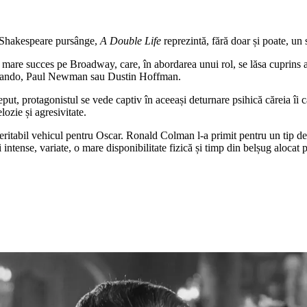
e Shakespeare pursânge,
A Double Life
reprezintă, fără doar și poate, un 
e mare succes pe Broadway, care, în abordarea unui rol, se lăsa cuprins a
rando, Paul Newman sau Dustin Hoffman.
ceput, protagonistul se vede captiv în aceeași deturnare psihică căreia î
ozie și agresivitate.
 veritabil vehicul pentru Oscar. Ronald Colman l-a primit pentru un tip de
 intense, variate, o mare disponibilitate fizică și timp din belșug alocat p