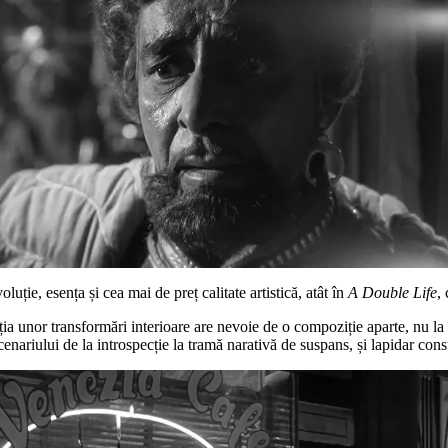
uție, esența și cea mai de preț calitate artistică, atât în
A Double Life
, 
cția unor transformări interioare are nevoie de o compoziție aparte, nu 
scenariului de la introspecție la tramă narativă de suspans, și lapidar con