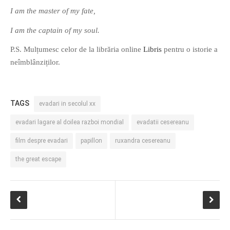
I am the master of my fate,
I am the captain of my soul.
P.S. Mulțumesc celor de la librăria online
Libris
pentru o istorie a
neîmblânziților.
TAGS
evadari in secolul xx
evadari lagare al doilea razboi mondial
evadatii cesereanu
film despre evadari
papillon
ruxandra cesereanu
the great escape