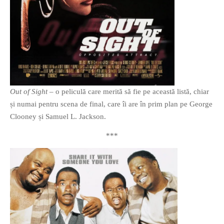
Out of Sight
– o peliculă care merită să fie pe această listă, chiar
și numai pentru scena de final, care îi are în prim plan pe George
Clooney și Samuel L. Jackson.
***