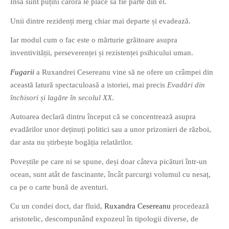
Însă sunt puțini cărora le place să fie parte din el.
Unii dintre rezidenți merg chiar mai departe și evadează.
Iar modul cum o fac este o mărturie grăitoare asupra
inventivității, perseverenței și rezistenței psihicului uman.
If you like movies, words and
Fugarii
a Ruxandrei Cesereanu vine să ne ofere un crâmpei din
mind games, then this is the
această latură spectaculoasă a istoriei, mai precis
Evadări din
book for you. Take the
închisori și lagăre în secolul XX
.
challenge of creating your
Autoarea declară dintru început că se concentrează asupra
own acrostics and describing
evadărilor unor deținuți politici sau a unor prizonieri de război,
famous movies by using the
dar asta nu știrbește bogăția relatărilor.
very letters of their titles!
Poveștile pe care ni se spune, deși doar câteva picături într-un
ocean, sunt atât de fascinante, încât parcurgi volumul cu nesaț,
RASFOIESTE
ca pe o carte bună de aventuri.
Cu un condei doct, dar fluid,
Ruxandra Cesereanu
procedează
aristotelic, descompunând expozeul în tipologii diverse, de