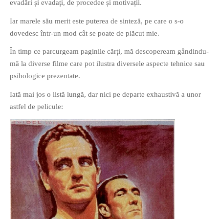
evadări și evadați, de procedee și motivații.
PAGINI
Iar marele său merit este puterea de sinteză, pe care o s-o
Ce fac?
dovedesc într-un mod cât se poate de plăcut mie.
Clasicul „Despre mine…”
În timp ce parcurgeam paginile cărți, mă descopeream gândindu-
Contact
mă la diverse filme care pot ilustra diversele aspecte tehnice sau
Descarca povestirea Floare
psihologice prezentate.
Albastra!
Iată mai jos o listă lungă, dar nici pe departe exhaustivă a unor
Download 101 Movie
Acrostics!
astfel de pelicule:
PRIETENI APROPIATI
Victor Sosea – Designer
PRIETENI DIN AFARA BRESLEI
GloryBox.ro
Vreau-schimbare.ro