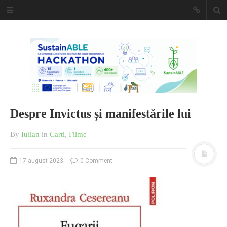
Caiet de
insemnari
DESCARCĂ!
Despre Invictus și manifestările lui
By
Iulian
in
Carti
,
Filme
17 august 2023
0 Comment