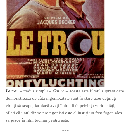
PRIETENI DIN BREASLA
Filme-Carti.ro
Le trou
– tradus simplu –
Gaura
– acesta este filmul suprem care
demonstrează de câtă ingeniozitate sunt în stare acei deținuți
chitiți să scape; iar dacă aveți îndoieli în privința veridicități,
aflați că unul dintre protagoniști este el însuși un fost fugar, ales
să joace în film tocmai pentru asta.