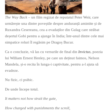
The Way Back
– un film regizat de reputatul Peter Weir, care
urmărește una dintre poveștile despre anduranță amintite și de
Ruxandra Cesereanu, cea a evadaților din Gulag care străbat
deșertul Gobi pentru a ajunge în India; într-unul dintre cele mai
simpatice roluri îl regăsim pe Dragoș Bucur.
Ca o concluzie, vă las cu versurile de final din
Invictus
, poezia
lui William Ernest Henley, pe care un deținut faimos, Nelson
Mandela, și-o recita în lunga-i captivitate, pentru a-l ajuta să
evadeze.
Nu fizic, ci psihic.
De unde începe totul.
It matters not how strait the gate,
How charged with punishments the scroll,