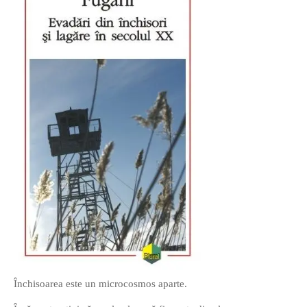
O poveste in care sexul se
confunda cu dragostea,
cinismul cu idealismul si
poezia cu umorul.
DESCARCĂ!
Închisoarea este un microcosmos aparte.