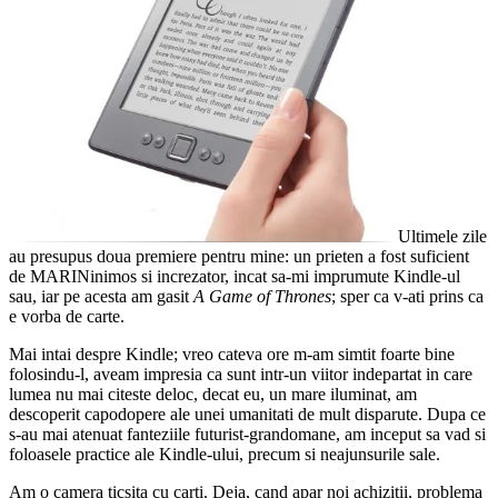
Ultimele zile
au presupus doua premiere pentru mine: un prieten a fost suficient
de MARINinimos si increzator, incat sa-mi imprumute Kindle-ul
sau, iar pe acesta am gasit
A Game of Thrones
; sper ca v-ati prins ca
e vorba de carte.
Mai intai despre Kindle; vreo cateva ore m-am simtit foarte bine
folosindu-l, aveam impresia ca sunt intr-un viitor indepartat in care
lumea nu mai citeste deloc, decat eu, un mare iluminat, am
descoperit capodopere ale unei umanitati de mult disparute. Dupa ce
s-au mai atenuat fanteziile futurist-grandomane, am inceput sa vad si
foloasele practice ale Kindle-ului, precum si neajunsurile sale.
Am o camera ticsita cu carti. Deja, cand apar noi achizitii, problema