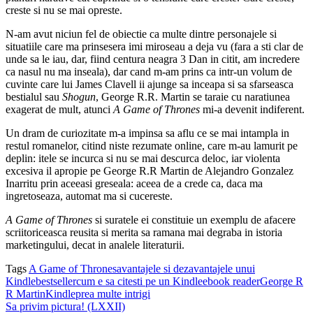
creste si nu se mai opreste.
N-am avut niciun fel de obiectie ca multe dintre personajele si
situatiile care ma prinsesera imi miroseau a deja vu (fara a sti clar de
unde sa le iau, dar, fiind centura neagra 3 Dan in citit, am incredere
ca nasul nu ma inseala), dar cand m-am prins ca intr-un volum de
cuvinte care lui James Clavell ii ajunge sa inceapa si sa sfarseasca
bestialul sau
Shogun
, George R.R. Martin se taraie cu naratiunea
exagerat de mult, atunci
A Game of Thrones
mi-a devenit indiferent.
Un dram de curiozitate m-a impinsa sa aflu ce se mai intampla in
restul romanelor, citind niste rezumate online, care m-au lamurit pe
deplin: itele se incurca si nu se mai descurca deloc, iar violenta
excesiva il apropie pe George R.R Martin de Alejandro Gonzalez
Inarritu prin aceeasi greseala: aceea de a crede ca, daca ma
ingretoseaza, automat ma si cucereste.
A Game of Thrones
si suratele ei constituie un exemplu de afacere
scriitoriceasca reusita si merita sa ramana mai degraba in istoria
marketingului, decat in analele literaturii.
Tags
A Game of Thrones
avantajele si dezavantajele unui
Kindle
bestseller
cum e sa citesti pe un Kindle
ebook reader
George R
R Martin
Kindle
prea multe intrigi
Sa privim pictura! (LXXII)