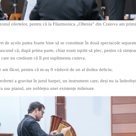
zonul ofertelor, pentru că la Filarmonica „Oltenia” din Craiova am primi
rt de acolo putea foarte bine să se constituie în două spectacole separate
u ascund că, după prima parte, chiar eram ispitit să plec, pentru că simțe
e care nu credeam că îl pot suplimenta cumva.
 am făcut, pentru că m-aș fi văduvit de un al doilea deliciu.
ofertei a gravitat în jurul harpei, un instrument care, deși nu ia îndeobș
a sau pianul, are noblețea unei existențe milenare.