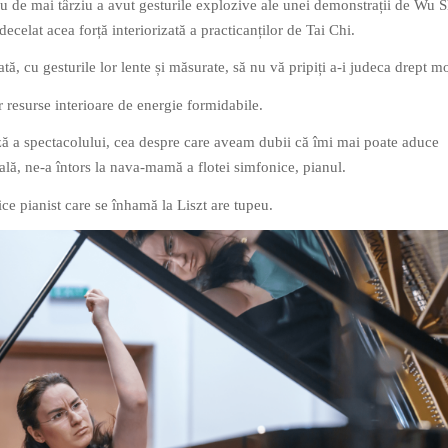
 de mai târziu a avut gesturile explozive ale unei demonstrații de Wu S
decelat acea forță interiorizată a practicanților de Tai Chi.
tă, cu gesturile lor lente și măsurate, să nu vă pripiți a-i judeca drept mo
r resurse interioare de energie formidabile.
ă a spectacolului, cea despre care aveam dubii că îmi mai poate aduce
lă, ne-a întors la nava-mamă a flotei simfonice, pianul.
ce pianist care se înhamă la Liszt are tupeu.