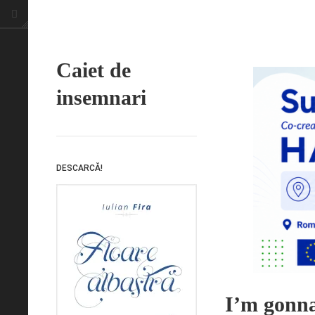
Caiet de
insemnari
DESCARCĂ!
I’m gonna