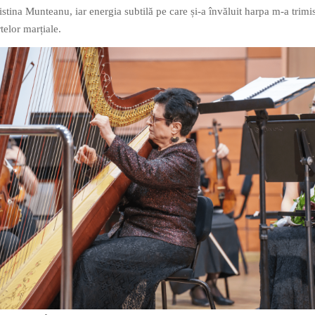
istina Munteanu, iar energia subtilă pe care și-a învăluit harpa m-a trimi
telor marțiale.