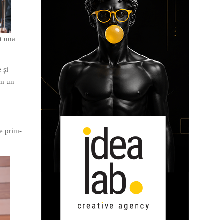
t una
 și
am un
te prim-