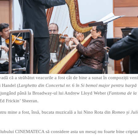
adă că a străbătut veacurile a fost cât de bine a sunat în compoziții ven
i Handel (
Larghetto din Concertul nr. 6 în Si bemol major pentru harpă 
 ajungând până la Broadway-ul lui Andrew Lloyd Weber (
Fantoma de la
a Ed Frickin’ Sheeran.
tru mine a fost, însă, bucata muzicală a lui Nino Rota din
Romeo și Juli
 clubului CINEMATECA să considere asta un mesaj nu foarte bine criptat