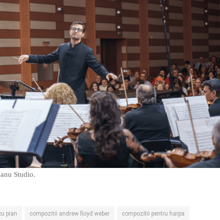
eanu Studio.
cu pian
compozitii andrew lloyd weber
compozitii pentru harpa