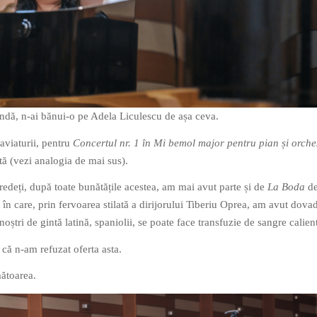
ndă, n-ai bănui-o pe Adela Liculescu de așa ceva.
laviaturii, pentru
Concertul nr. 1 în Mi bemol major pentru pian și orches
ită (vezi analogia de mai sus).
credeți, după toate bunătățile acestea, am mai avut parte și de
La Boda
de
n care, prin fervoarea stilată a dirijorului Tiberiu Oprea, am avut dova
 noștri de gintă latină, spaniolii, se poate face transfuzie de sangre calien
 că n-am refuzat oferta asta.
ătoarea.