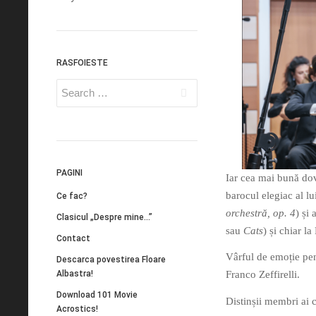
RASFOIESTE
PAGINI
Iar cea mai bună dov
barocul elegiac al lu
Ce fac?
orchestră, op. 4
) și
Clasicul „Despre mine…”
sau
Cats
) și chiar l
Contact
Vârful de emoție pen
Descarca povestirea Floare
Albastra!
Franco Zeffirelli.
Download 101 Movie
Distinșii membri ai
Acrostics!