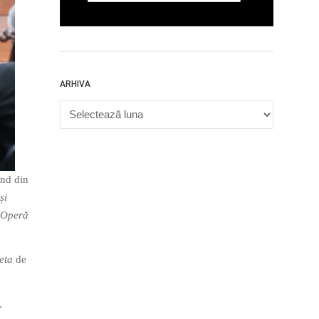
ARHIVA
Arhiva
ind din
și
 Operă
eta
de
.