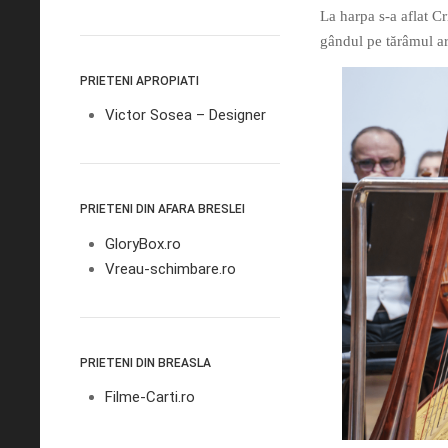
La harpa s-a aflat Cr
gândul pe tărâmul ar
PRIETENI APROPIATI
Victor Sosea – Designer
PRIETENI DIN AFARA BRESLEI
GloryBox.ro
Vreau-schimbare.ro
PRIETENI DIN BREASLA
Filme-Carti.ro