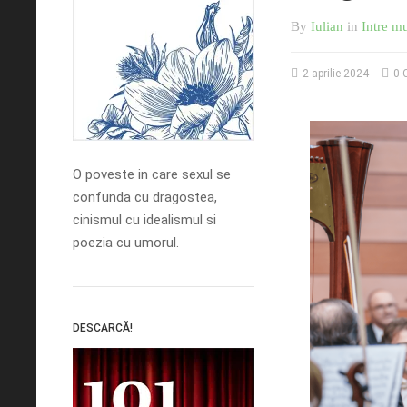
By
Iulian
in
Intre mu
2 aprilie 2024
0 
O poveste in care sexul se
confunda cu dragostea,
cinismul cu idealismul si
poezia cu umorul.
DESCARCĂ!