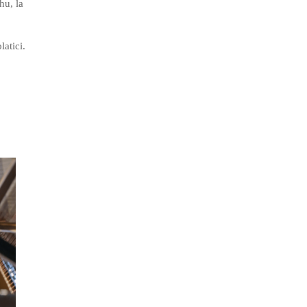
hu, la
latici.