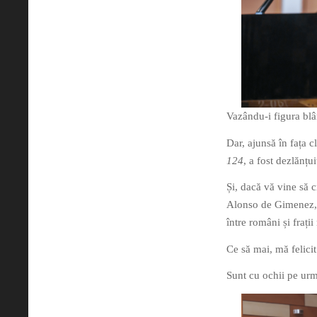
Vazându-i figura blâ
Dar, ajunsă în fața c
124
, a fost dezlănțu
Și, dacă vă vine să 
Alonso de Gimenez, î
între români și frații
Ce să mai, mă felicit
Sunt cu ochii pe urm