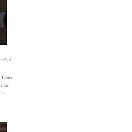
tră, S.
 Louis
dă că
te.