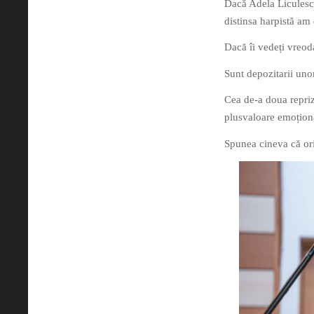
Dacă Adela Liculescu
distinsa harpistă am 
Dacă îi vedeți vreoda
Sunt depozitarii uno
Cea de-a doua repriz
plusvaloare emoționa
Spunea cineva că ori