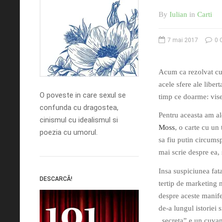
By
Iulian
in
Carti
7 mai 2017
0 
Acum ca rezolvat c
acele sfere ale libert
O poveste in care sexul se
timp ce doarme: vise
confunda cu dragostea,
Pentru aceasta am a
cinismul cu idealismul si
Moss
, o carte cu un 
poezia cu umorul.
sa fiu putin circums
mai scrie despre ea, 
Insa suspiciunea fat
DESCARCĂ!
tertip de marketing 
despre aceste manifest
de-a lungul istoriei
„secreta” e un cuvan