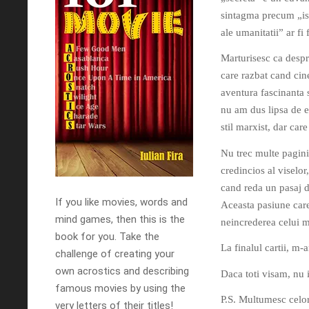
sintagma precum „ist
ale umanitatii” ar fi
Marturisesc ca despre
care razbat cand cine
aventura fascinanta s
nu am dus lipsa de e
stil marxist, dar care
Nu trec multe pagini
credincios al viselor
cand reda un pasaj 
If you like movies, words and
Aceasta pasiune care
mind games, then this is the
neincrederea celui ma
book for you. Take the
La finalul cartii, m-
challenge of creating your
own acrostics and describing
Daca toti visam, nu 
famous movies by using the
P.S. Multumesc celo
very letters of their titles!