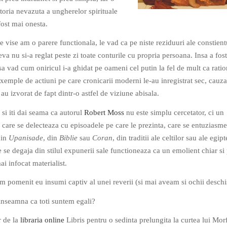
oria nevazuta a ungherelor spirituale
 fost mai onesta.
 vise am o parere functionala, le vad ca pe niste reziduuri ale constient
va nu si-a reglat peste zi toate conturile cu propria persoana. Insa a fost
a vad cum oniricul i-a ghidat pe oameni cel putin la fel de mult ca ratio
xemple de actiuni pe care cronicarii moderni le-au inregistrat sec, cauzal
 au izvorat de fapt dintr-o astfel de viziune abisala.
 si iti dai seama ca autorul
Robert Moss
nu este simplu cercetator, ci un
, care se delecteaza cu episoadele pe care le prezinta, care se entuziasm
din
Upanisade
, din
Biblie
sau
Coran
, din traditii ale celtilor sau ale egipt
 se degaja din stilul expunerii sale functioneaza ca un emolient chiar si
i infocat materialist.
am pomenit eu insumi captiv al unei reverii (si mai aveam si ochii deschis
inseamna ca toti suntem egali?
r de la
libraria online
Libris pentru o sedinta prelungita la curtea lui Mor