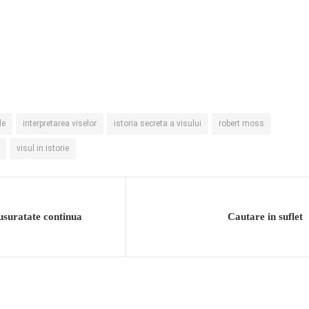
le
interpretarea viselor
istoria secreta a visului
robert moss
visul in istorie
suratate continua
Cautare in suflet