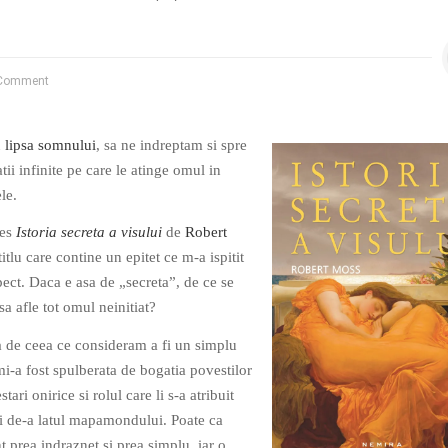
Comment
u
lipsa somnului
, sa ne indreptam si spre
atii infinite pe care le atinge omul in
le.
les
Istoria secreta a visului
de
Robert
titlu care contine un epitet ce m-a ispitit
pect. Daca e asa de „secreta”, de ce se
sa afle tot omul neinitiat?
a de ceea ce consideram a fi un simplu
mi-a fost spulberata de bogatia povestilor
ari onirice si rolul care li s-a atribuit
 si de-a latul mapamondului. Poate ca
t prea indraznet si prea simplu, iar o