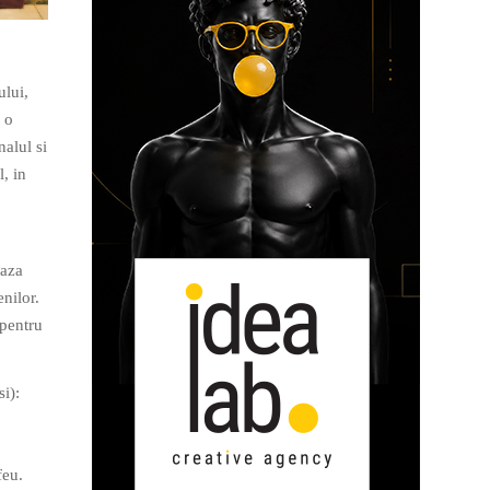
ului,
 o
nalul si
, in
eaza
enilor.
 pentru
i):
feu.