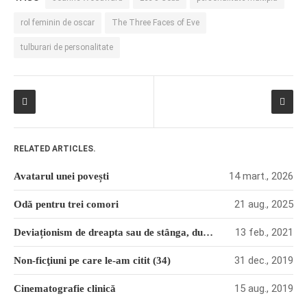
rol feminin de oscar
The Three Faces of Eve
tulburari de personalitate
RELATED ARTICLES.
14 mart., 2026
Avatarul unei povești
21 aug., 2025
Odă pentru trei comori
13 feb., 2021
Deviaționism de dreapta sau de stânga, după cum privești
31 dec., 2019
Non-ficţiuni pe care le-am citit (34)
15 aug., 2019
Cinematografie clinică