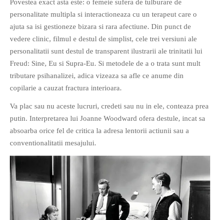
Povestea exact asta este: o femeie sufera de tulburare de
personalitate multipla si interactioneaza cu un terapeut care o
ajuta sa isi gestioneze bizara si rara afectiune. Din punct de
vedere clinic, filmul e destul de simplist, cele trei versiuni ale
personalitatii sunt destul de transparent ilustrarii ale trinitatii lui
Freud: Sine, Eu si Supra-Eu. Si metodele de a o trata sunt mult
tributare psihanalizei, adica vizeaza sa afle ce anume din
copilarie a cauzat fractura interioara.
Va plac sau nu aceste lucruri, credeti sau nu in ele, conteaza prea
putin. Interpretarea lui Joanne Woodward ofera destule, incat sa
absoarba orice fel de critica la adresa lentorii actiunii sau a
conventionalitatii mesajului.