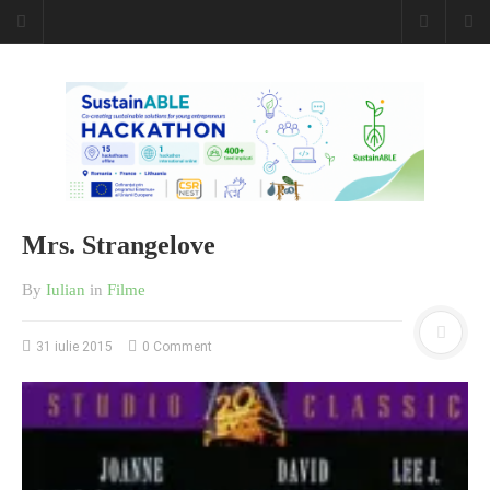
Mrs. Strangelove
By
Iulian
in
Filme
31 iulie 2015
0 Comment