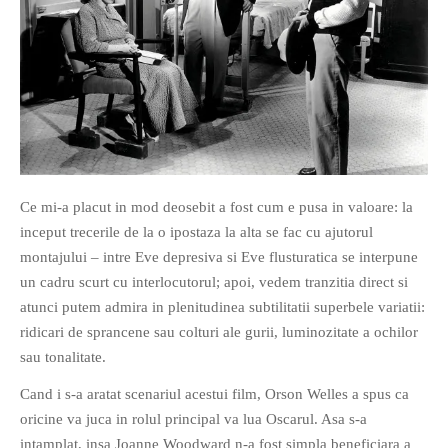
Ce mi-a placut in mod deosebit a fost cum e pusa in valoare: la
inceput trecerile de la o ipostaza la alta se fac cu ajutorul
montajului – intre Eve depresiva si Eve flusturatica se interpune
un cadru scurt cu interlocutorul; apoi, vedem tranzitia direct si
atunci putem admira in plenitudinea subtilitatii superbele variatii:
ridicari de sprancene sau colturi ale gurii, luminozitate a ochilor
sau tonalitate.
Cand i s-a aratat scenariul acestui film, Orson Welles a spus ca
oricine va juca in rolul principal va lua Oscarul. Asa s-a
intamplat, insa Joanne Woodward n-a fost simpla beneficiara a