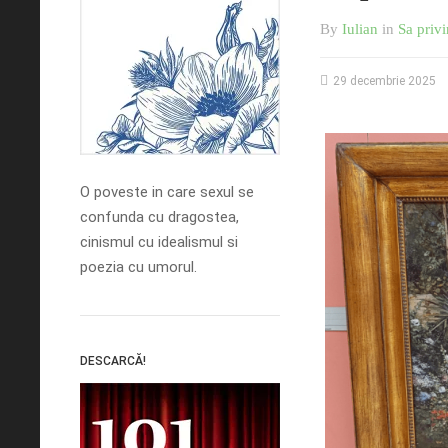
By
Iulian
in
Sa privi
29 decembrie 2025
O poveste in care sexul se
confunda cu dragostea,
cinismul cu idealismul si
poezia cu umorul.
DESCARCĂ!