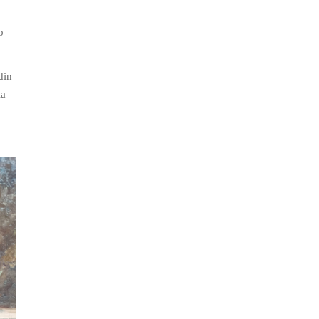
o
din
la