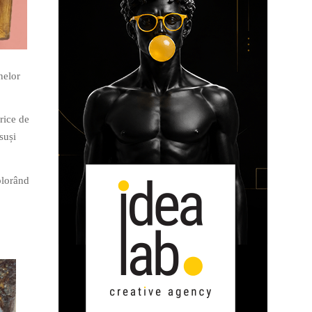
nelor
rice de
suși
plorând