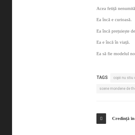
Acea fetiță nenumită 
Ea încă e curioasă.
Ea încă prețuiește d
Ea e încă în viață.
Ea să fie modelul no
TAGS
copii nu stiu 
scene mondene de t
Credință în