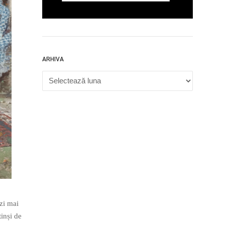
ARHIVA
Arhiva
ezi mai
tinși de