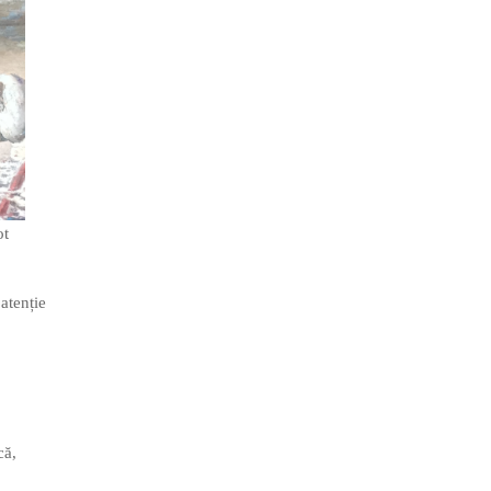
ot
atenție
că,