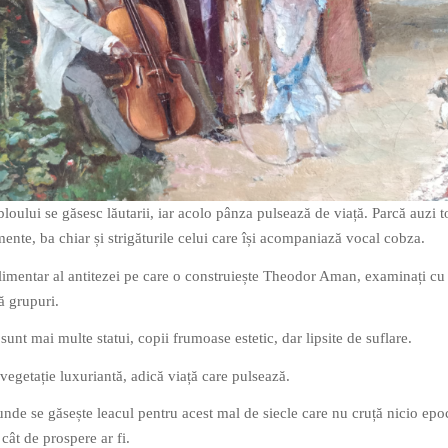
bloului se găsesc lăutarii, iar acolo pânza pulsează de viață. Parcă auzi t
ente, ba chiar și strigăturile celui care își acompaniază vocal cobza.
mentar al antitezei pe care o construiește Theodor Aman, examinați cu 
ă grupuri.
r sunt mai multe statui, copii frumoase estetic, dar lipsite de suflare.
e vegetație luxuriantă, adică viață care pulsează.
unde se găsește leacul pentru acest mal de siecle care nu cruță nicio epo
 cât de prospere ar fi.