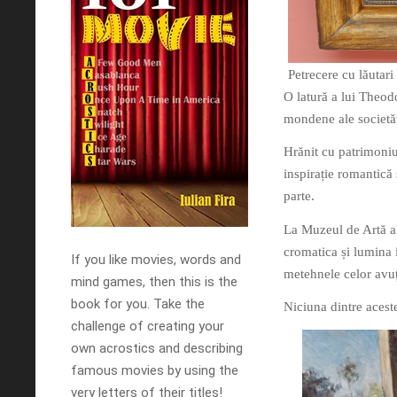
Petrecere cu lăutari
O latură a lui Theod
mondene ale societăț
Hrănit cu patrimoniu
inspirație romantică 
parte.
La Muzeul de Artă al
cromatica și lumina 
If you like movies, words and
metehnele celor avuț
mind games, then this is the
book for you. Take the
Niciuna dintre acest
challenge of creating your
own acrostics and describing
famous movies by using the
very letters of their titles!