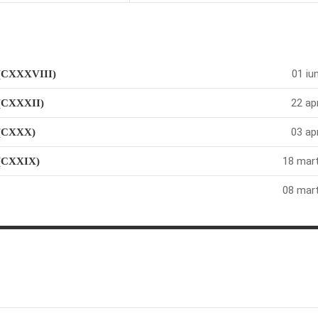
01 iu
! (CXXXVIII)
22 apr
 (CXXXII)
03 apr
! (CXXX)
18 mart
 (CXXIX)
08 mart