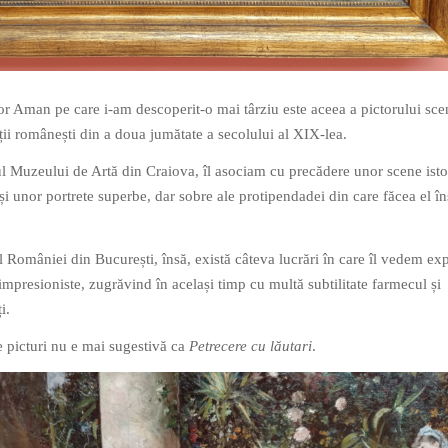
or Aman pe care i-am descoperit-o mai târziu este aceea a pictorului sce
ii românești din a doua jumătate a secolului al XIX-lea.
l Muzeului de Artă din Craiova, îl asociam cu precădere unor scene isto
și unor portrete superbe, dar sobre ale protipendadei din care făcea el în
 României din București, însă, există câteva lucrări în care îl vedem ex
impresioniste, zugrăvind în același timp cu multă subtilitate farmecul și
i.
e picturi nu e mai sugestivă ca
Petrecere cu lăutari
.