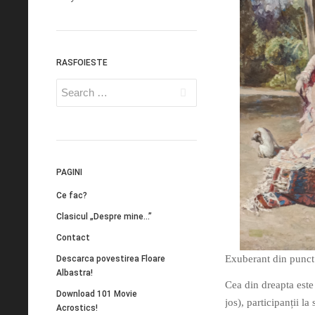
RASFOIESTE
PAGINI
Ce fac?
Clasicul „Despre mine…”
Contact
Exuberant din punct d
Descarca povestirea Floare
Albastra!
Cea din dreapta este
Download 101 Movie
jos), participanții l
Acrostics!