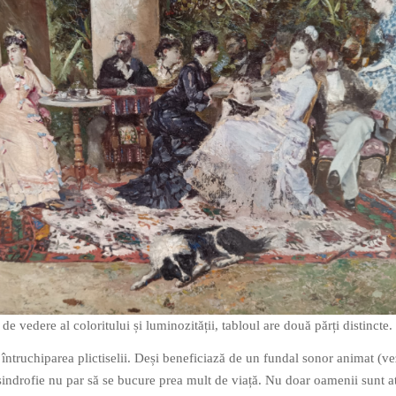
e vedere al coloritului și luminozității, tabloul are două părți distincte.
 întruchiparea plictiselii. Deși beneficiază de un fundal sonor animat (v
a sindrofie nu par să se bucure prea mult de viață. Nu doar oamenii sunt a