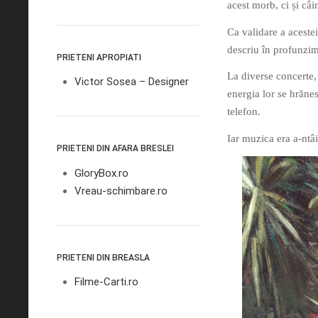
acest morb, ci și câ
Ca validare a acestei
descriu în profunzime
PRIETENI APROPIATI
La diverse concerte, 
Victor Sosea – Designer
energia lor se hrănes
telefon.
Iar muzica era a-ntâi
PRIETENI DIN AFARA BRESLEI
GloryBox.ro
Vreau-schimbare.ro
PRIETENI DIN BREASLA
Filme-Carti.ro