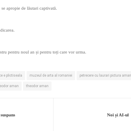
se apropie de lăutari captivată.
edicarea.
stru pentru noul an și pentru toți care vor urma.
ce e plictiseala
muzeul de arta al romaniei
petrecere cu laurari pictura ama
heodor aman
theodor aman
 suspans
Noi și AI-ul