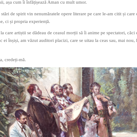
inii, așa cum îi înfățișează Aman cu mult umor.
 stări de spirit vin nenumăratele opere literare pe care le-am citit și care 
, ci și propria experiență.
la care artiștii se dădeau de ceasul morții să îi anime pe spectatori, căci 
c ei înșiși, am văzut auditori placizi, care se uitau la ceas sau, mai nou, 
a, credeți-mă.