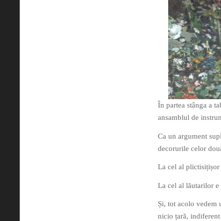
În partea stânga a ta
ansamblul de instrum
Ca un argument supli
decorurile celor dou
La cel al plictisițișo
La cel al lăutarilor 
Și, tot acolo vedem 
nicio țară, indiferent