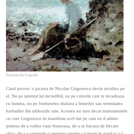
O poveste in care sexul se
confunda cu dragostea,
cinismul cu idealismul si
poezia cu umorul.
DESCARCĂ!
Pescarita din Granville
Cand privesc o pictura de Nicolae Grigorescu devin invidios pe
el. Nu pe talentul lui incredibil, nu pe culorile care te invadeaza
cu lumina, nu pe frumusetea diafana a femeilor sau serenitatea
barbatilor din tablourile sale. Acestea nu sunt decat instrumentele
cu care Grigorescu isi manifesta acel dar pe care eu il admir:
puterea de a vedea viata frumoasa, de a se bucura de fiecare
clipa, de a o surpinde si memora pentru a-l insoti in gand si a-l