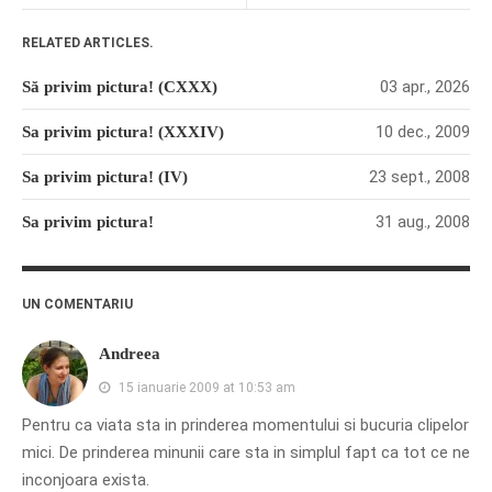
PAGINI
RELATED ARTICLES.
Ce fac?
03 apr., 2026
Să privim pictura! (CXXX)
Clasicul „Despre mine…”
Contact
10 dec., 2009
Sa privim pictura! (XXXIV)
Descarca povestirea Floare
23 sept., 2008
Sa privim pictura! (IV)
Albastra!
Download 101 Movie
31 aug., 2008
Sa privim pictura!
Acrostics!
PRIETENI APROPIATI
UN COMENTARIU
Victor Sosea – Designer
Andreea
15 ianuarie 2009 at 10:53 am
PRIETENI DIN AFARA BRESLEI
Pentru ca viata sta in prinderea momentului si bucuria clipelor
GloryBox.ro
mici. De prinderea minunii care sta in simplul fapt ca tot ce ne
Vreau-schimbare.ro
inconjoara exista.