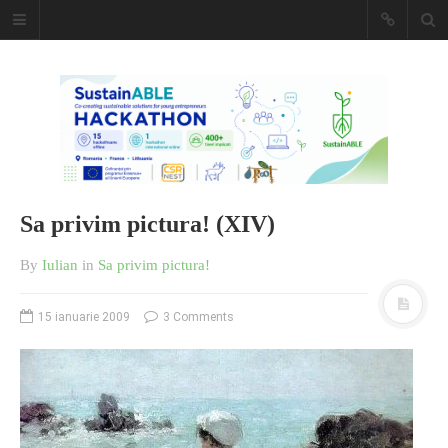
Caiet de
insemnari
DESCARCĂ!
Sa privim pictura! (XIV)
By
Iulian
in
Sa privim pictura!
15 ianuarie 2009
3 Comments