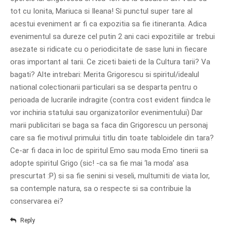
tot cu Ionita, Mariuca si Ileana! Si punctul super tare al
acestui eveniment ar fi ca expozitia sa fie itineranta. Adica
evenimentul sa dureze cel putin 2 ani caci expozitiile ar trebui
asezate si ridicate cu o periodicitate de sase luni in fiecare
oras important al tarii. Ce ziceti baieti de la Cultura tarii? Va
bagati? Alte intrebari: Merita Grigorescu si spiritul/idealul
national colectionarii particulari sa se desparta pentru o
perioada de lucrarile indragite (contra cost evident fiindca le
vor inchiria statului sau organizatorilor evenimentului) Dar
marii publicitari se baga sa faca din Grigorescu un personaj
care sa fie motivul primului titlu din toate tabloidele din tara?
Ce-ar fi daca in loc de spiritul Emo sau moda Emo tinerii sa
adopte spiritul Grigo (sic! -ca sa fie mai ‘la moda’ asa
prescurtat :P) si sa fie senini si veseli, multumiti de viata lor,
sa contemple natura, sa o respecte si sa contribuie la
conservarea ei?
Reply