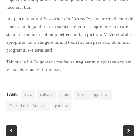
face mai bun.
Imi place tremurul
Pescaritei din Granville
, care trece dincolo de
panza, impingand o briza sarata si racoroasa spre privitor, care
sta uita usor, usor cat timp petrece in fata picturii. Muzeograful se
apropie si, cu o atingere fina, il trezeste: Imi pare rau, domnule,
If you like movies, words and
programul s-a terminat!
mind games, then this is the
book for you. Take the
Tablourile lui Grigorescu ma fac sa trag aer in piept si sa exclam:
challenge of creating your
Viata chiar poate fi frumoasa!
own acrostics and describing
famous movies by using the
very letters of their titles!
TAGS
briza
culoare
mare
Nicolae Grigorescu
Pescarita din Granville
puritate
RASFOIESTE