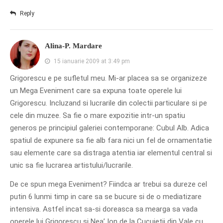
PRIETENI DIN BREASLA
Reply
Filme-Carti.ro
Alina-P. Mardare
15 ianuarie 2009 at 3:49 pm
Grigorescu e pe sufletul meu. Mi-ar placea sa se organizeze
un Mega Eveniment care sa expuna toate operele lui
Grigorescu. Incluzand si lucrarile din colectii particulare si pe
cele din muzee. Sa fie o mare expozitie intr-un spatiu
generos pe principiul galeriei contemporane: Cubul Alb. Adica
spatiul de expunere sa fie alb fara nici un fel de ornamentatie
sau elemente care sa distraga atentia iar elementul central si
unic sa fie lucrarea artistului/lucrarile.
De ce spun mega Eveniment? Fiindca ar trebui sa dureze cel
putin 6 lunmi timp in care sa se bucure si de o mediatizare
intensiva. Astfel incat sa-si doreasca sa mearga sa vada
operele lui Grigorescu si Nea’ Ion de la Cucuietii din Vale cu