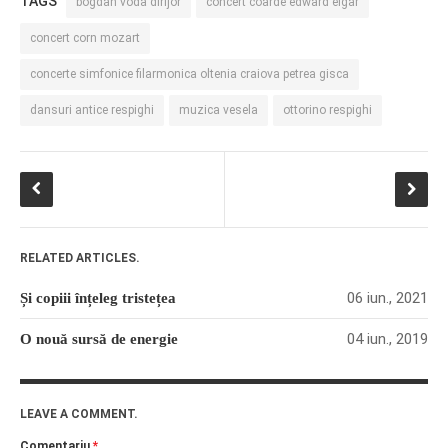
TAGS
bogdan voda dirijor
concert coarde edward elgar
concert corn mozart
concerte simfonice filarmonica oltenia craiova petrea gisca
dansuri antice respighi
muzica vesela
ottorino respighi
RELATED ARTICLES.
06 iun., 2021
Și copiii înțeleg tristețea
04 iun., 2019
O nouă sursă de energie
LEAVE A COMMENT.
Comentariu
*