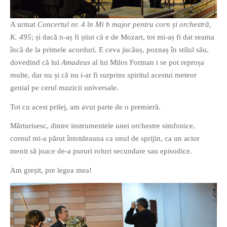
PAGINI
A urmat
Concertul nr. 4 în Mi b major pentru corn și orchestră,
Ce fac?
K. 495
; și dacă n-aș fi știut că e de Mozart, tot mi-aș fi dat seama
Clasicul „Despre mine…”
încă de la primele acorduri. E ceva jucăuș, poznaș în stilul său,
Contact
dovedind că lui
Amadeus
al lui Milos Forman i se pot reproșa
Descarca povestirea Floare
multe, dar nu și că nu i-ar fi surprins spiritul acestui meteor
Albastra!
genial pe cerul muzicii universale.
Download 101 Movie
Tot cu acest prilej, am avut parte de o premieră.
Acrostics!
Mărturisesc, dintre instrumentele unei orchestre simfonice,
PRIETENI APROPIATI
cornul mi-a părut întotdeauna ca unul de sprijin, ca un actor
menit să joace de-a pururi roluri secundare sau episodice.
Victor Sosea – Designer
Am greșit, pre legea mea!
PRIETENI DIN AFARA BRESLEI
GloryBox.ro
Vreau-schimbare.ro