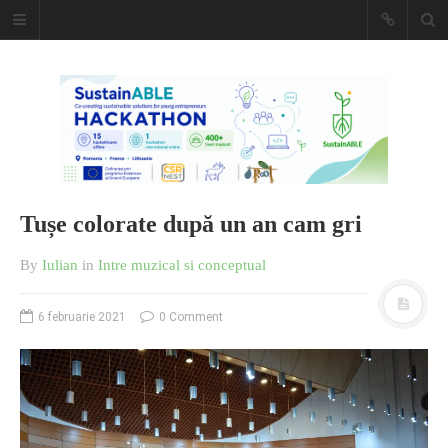
Caiet de
insemnari
DESCARCĂ!
Tușe colorate după un an cam gri
By
Iulian
in
Intre muzical si conceptual
6 februarie 2021
0 Comment