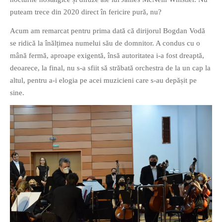
puteam trece din 2020 direct în fericire pură, nu?
Acum am remarcat pentru prima dată că dirijorul Bogdan Vodă
se ridică la înălțimea numelui său de domnitor. A condus cu o
mână fermă, aproape exigentă, însă autoritatea i-a fost dreaptă,
deoarece, la final, nu s-a sfiit să străbată orchestra de la un cap la
If you like movies, words and
altul, pentru a-i elogia pe acei muzicieni care s-au depășit pe
mind games, then this is the
sine.
book for you. Take the
challenge of creating your
own acrostics and describing
famous movies by using the
very letters of their titles!
RASFOIESTE