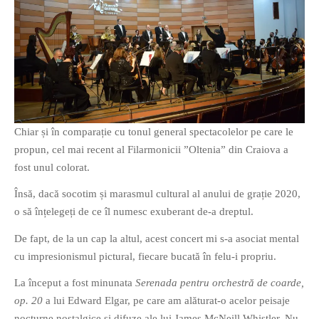
O poveste in care sexul se
confunda cu dragostea,
cinismul cu idealismul si
poezia cu umorul.
Chiar și în comparație cu tonul general spectacolelor pe care le
propun, cel mai recent al Filarmonicii ”Oltenia” din Craiova a
DESCARCĂ!
fost unul colorat.
Însă, dacă socotim și marasmul cultural al anului de grație 2020,
o să înțelegeți de ce îl numesc exuberant de-a dreptul.
De fapt, de la un cap la altul, acest concert mi s-a asociat mental
cu impresionismul pictural, fiecare bucată în felu-i propriu.
La început a fost minunata
Serenada pentru orchestră de coarde,
op. 20
a lui Edward Elgar, pe care am alăturat-o acelor peisaje
nocturne nostalgice și difuze ale lui James McNeill Whistler. Nu