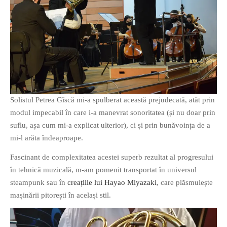
PRIETENI DIN BREASLA
Filme-Carti.ro
Solistul Petrea Gîscă mi-a spulberat această prejudecată, atât prin
modul impecabil în care i-a manevrat sonoritatea (și nu doar prin
suflu, așa cum mi-a explicat ulterior), ci și prin bunăvoința de a
mi-l arăta îndeaproape.
Fascinant de complexitatea acestei superb rezultat al progresului
în tehnică muzicală, m-am pomenit transportat în universul
steampunk sau în
creațiile lui Hayao Miyazaki
, care plăsmuiește
mașinării pitorești în același stil.