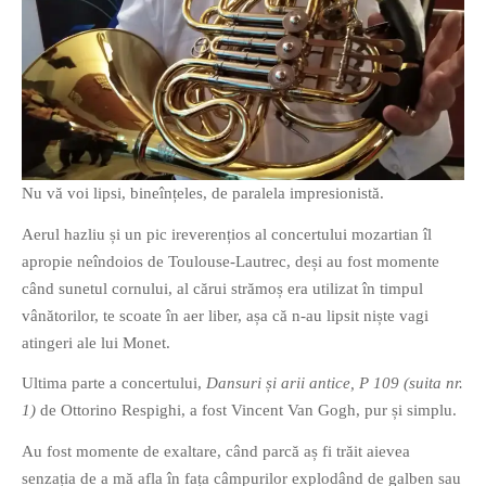
Nu vă voi lipsi, bineînțeles, de paralela impresionistă.
Aerul hazliu și un pic ireverențios al concertului mozartian îl
apropie neîndoios de Toulouse-Lautrec, deși au fost momente
când sunetul cornului, al cărui strămoș era utilizat în timpul
vânătorilor, te scoate în aer liber, așa că n-au lipsit niște vagi
atingeri ale lui Monet.
Ultima parte a concertului,
Dansuri și arii antice, P 109 (suita nr.
1)
de Ottorino Respighi, a fost Vincent Van Gogh, pur și simplu.
Au fost momente de exaltare, când parcă aș fi trăit aievea
senzația de a mă afla în fața câmpurilor explodând de galben sau