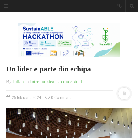
Caiet de
insemnari
DESCARCĂ!
Un lider e parte din echipă
By
Iulian
in
Intre muzical si conceptual
26 februarie 2024
0 Comment