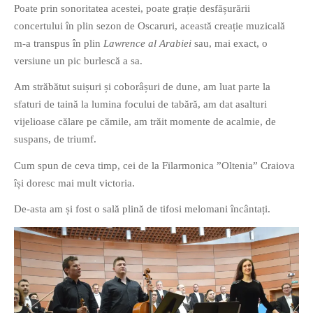
Poate prin sonoritatea acestei, poate grație desfășurării
concertului în plin sezon de Oscaruri, această creație muzicală
m-a transpus în plin
Lawrence al Arabiei
sau, mai exact, o
versiune un pic burlescă a sa.
Am străbătut suișuri și coborâșuri de dune, am luat parte la
sfaturi de taină la lumina focului de tabără, am dat asalturi
vijelioase călare pe cămile, am trăit momente de acalmie, de
suspans, de triumf.
Cum spun de ceva timp, cei de la Filarmonica ”Oltenia” Craiova
își doresc mai mult victoria.
De-asta am și fost o sală plină de tifosi melomani încântați.