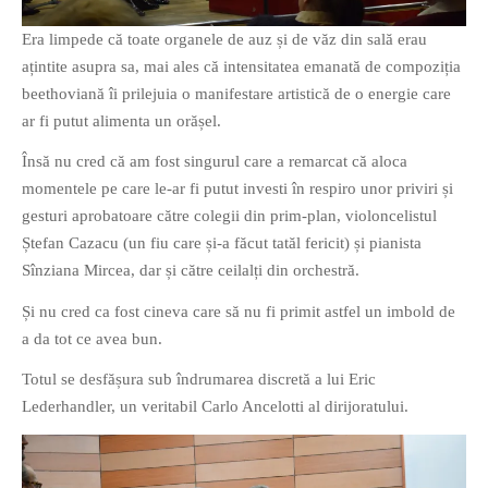
PAGINI
Era limpede că toate organele de auz și de văz din sală erau
Ce fac?
ațintite asupra sa, mai ales că intensitatea emanată de compoziția
Clasicul „Despre mine…”
beethoviană îi prilejuia o manifestare artistică de o energie care
ar fi putut alimenta un orășel.
Contact
Descarca povestirea Floare
Însă nu cred că am fost singurul care a remarcat că aloca
Albastra!
momentele pe care le-ar fi putut investi în respiro unor priviri și
Download 101 Movie
gesturi aprobatoare către colegii din prim-plan, violoncelistul
Acrostics!
Ștefan Cazacu (un fiu care și-a făcut tatăl fericit) și pianista
Sînziana Mircea, dar și către ceilalți din orchestră.
PRIETENI APROPIATI
Și nu cred ca fost cineva care să nu fi primit astfel un imbold de
Victor Sosea – Designer
a da tot ce avea bun.
Totul se desfășura sub îndrumarea discretă a lui Eric
PRIETENI DIN AFARA BRESLEI
Lederhandler, un veritabil Carlo Ancelotti al dirijoratului.
GloryBox.ro
Vreau-schimbare.ro