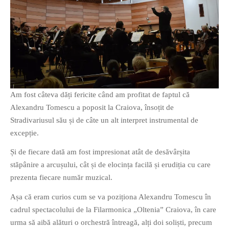
O poveste in care sexul se
confunda cu dragostea,
cinismul cu idealismul si
poezia cu umorul.
Am fost câteva dăți fericite când am profitat de faptul că
Alexandru Tomescu a poposit la Craiova, însoțit de
DESCARCĂ!
Stradivariusul său și de câte un alt interpret instrumental de
excepție.
Și de fiecare dată am fost impresionat atât de desăvârșita
stăpânire a arcușului, cât și de elocința facilă și erudiția cu care
prezenta fiecare număr muzical.
Așa că eram curios cum se va poziționa Alexandru Tomescu în
cadrul spectacolului de la Filarmonica „Oltenia” Craiova, în care
urma să aibă alături o orchestră întreagă, alți doi soliști, precum