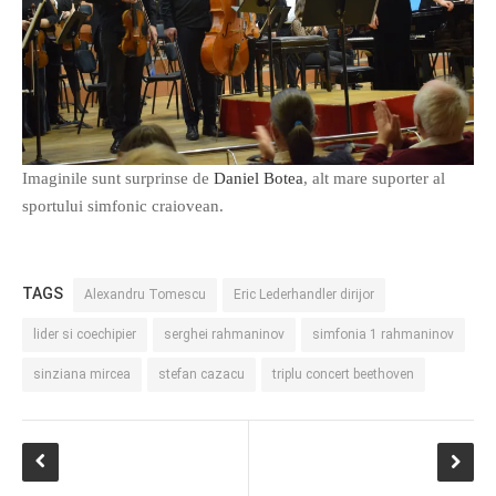
Imaginile sunt surprinse de
Daniel Botea
, alt mare suporter al
sportului simfonic craiovean.
TAGS
Alexandru Tomescu
Eric Lederhandler dirijor
lider si coechipier
serghei rahmaninov
simfonia 1 rahmaninov
sinziana mircea
stefan cazacu
triplu concert beethoven