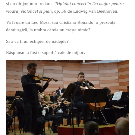
și un dirijor, întru redarea
Triplului concert în Do major pentru
vioară, violoncel și pian, op. 56
de Ludwig van Beethoven.
Va fi oare un Leo Messi sau Cristiano Ronaldo, o prezență
demiurgică, la umbra căreia nu crește nimic?
Sau va fi un echipier de nădejde?
If you like movies, words and
mind games, then this is the
Răspunsul a fost o superbă cale de mijloc.
book for you. Take the
challenge of creating your
own acrostics and describing
famous movies by using the
very letters of their titles!
RASFOIESTE