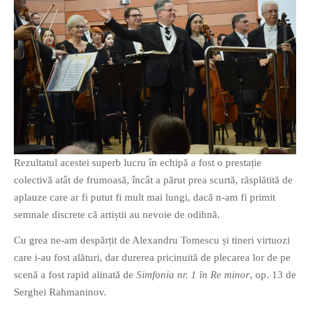
PRIETENI DIN BREASLA
Filme-Carti.ro
Rezultatul acestei superb lucru în echipă a fost o prestație
colectivă atât de frumoasă, încât a părut prea scurtă, răsplătită de
aplauze care ar fi putut fi mult mai lungi, dacă n-am fi primit
semnale discrete că artiștii au nevoie de odihnă.
Cu grea ne-am despărțit de Alexandru Tomescu și tineri virtuozi
care i-au fost alături, dar durerea pricinuită de plecarea lor de pe
scenă a fost rapid alinată de
Simfonia nr. 1 în Re minor
, op. 13 de
Serghei Rahmaninov.