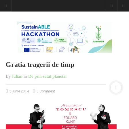
Gratia tragerii de timp
By
Iulian
in
De prin satul planetar
5 iunie 2014
0 Comment