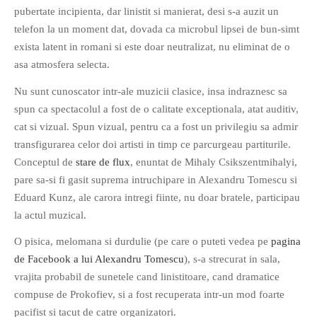
pubertate incipienta, dar linistit si manierat, desi s-a auzit un
telefon la un moment dat, dovada ca microbul lipsei de bun-simt
exista latent in romani si este doar neutralizat, nu eliminat de o
asa atmosfera selecta.
Nu sunt cunoscator intr-ale muzicii clasice, insa indraznesc sa
spun ca spectacolul a fost de o calitate exceptionala, atat auditiv,
cat si vizual. Spun vizual, pentru ca a fost un privilegiu sa admir
transfigurarea celor doi artisti in timp ce parcurgeau partiturile.
Conceptul de
stare de flux
, enuntat de Mihaly Csikszentmihalyi,
pare sa-si fi gasit suprema intruchipare in Alexandru Tomescu si
Eduard Kunz, ale carora intregi fiinte, nu doar bratele, participau
la actul muzical.
O pisica, melomana si durdulie (pe care o puteti vedea pe
pagina
de Facebook a lui Alexandru Tomescu
), s-a strecurat in sala,
vrajita probabil de sunetele cand linistitoare, cand dramatice
compuse de Prokofiev, si a fost recuperata intr-un mod foarte
pacifist si tacut de catre organizatori.