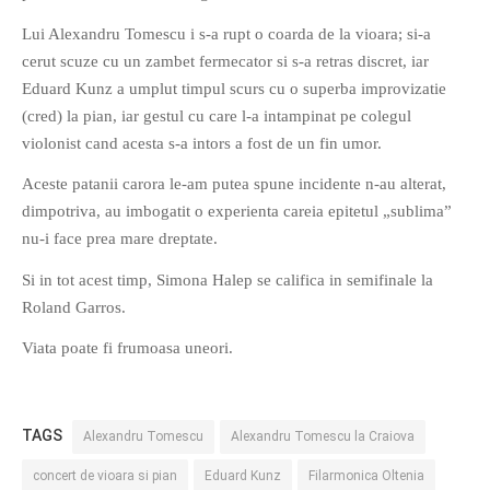
Lui Alexandru Tomescu i s-a rupt o coarda de la vioara; si-a
cerut scuze cu un zambet fermecator si s-a retras discret, iar
Eduard Kunz a umplut timpul scurs cu o superba improvizatie
(cred) la pian, iar gestul cu care l-a intampinat pe colegul
violonist cand acesta s-a intors a fost de un fin umor.
Aceste patanii carora le-am putea spune incidente n-au alterat,
dimpotriva, au imbogatit o experienta careia epitetul „sublima”
nu-i face prea mare dreptate.
Si in tot acest timp, Simona Halep se califica in semifinale la
Roland Garros.
Viata poate fi frumoasa uneori.
TAGS
Alexandru Tomescu
Alexandru Tomescu la Craiova
concert de vioara si pian
Eduard Kunz
Filarmonica Oltenia