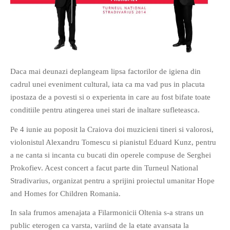
Daca mai deunazi deplangeam lipsa factorilor de igiena din
cadrul unei eveniment cultural, iata ca ma vad pus in placuta
ipostaza de a povesti si o experienta in care au fost bifate toate
conditiile pentru atingerea unei stari de inaltare sufleteasca.
Pe 4 iunie au poposit la Craiova doi muzicieni tineri si valorosi,
violonistul Alexandru Tomescu si pianistul Eduard Kunz, pentru
a ne canta si incanta cu bucati din operele compuse de Serghei
Prokofiev. Acest concert a facut parte din Turneul National
Stradivarius, organizat pentru a sprijini proiectul umanitar Hope
and Homes for Children Romania.
In sala frumos amenajata a Filarmonicii Oltenia s-a strans un
public eterogen ca varsta, variind de la etate avansata la