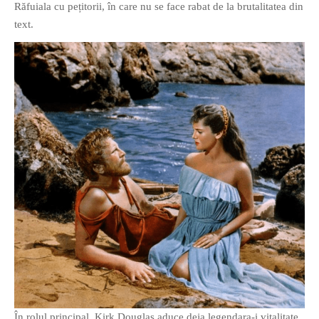
Răfuiala cu pețitorii, în care nu se face rabat de la brutalitatea din
text.
În rolul principal, Kirk Douglas aduce deja legendara-i vitalitate