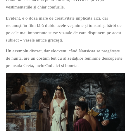
PAGINI
vestimentațiile și chiar coafurile.
Ce fac?
Evident, e o doză mare de creativitate implicată aici, dar
Clasicul „Despre mine…”
recunoști în film fără dubiu acele veșminte și tonsuri și bărbi de
pe cele mai importante surse vizuale de care dispunem pe acest
Contact
subiect – vasele antice grecești.
Descarca povestirea Floare
Albastra!
Un exemplu discret, dar elocvent: când Nausicaa se pregătește
Download 101 Movie
de nuntă, are un costum leit cu al zeităților feminine descoperite
Acrostics!
pe insula Creta, incluzînd aici și boneta.
PRIETENI APROPIATI
Victor Sosea – Designer
PRIETENI DIN AFARA BRESLEI
GloryBox.ro
Vreau-schimbare.ro