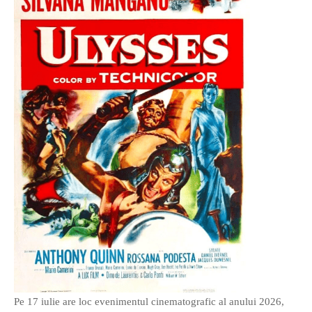
O poveste in care sexul se
confunda cu dragostea,
cinismul cu idealismul si
poezia cu umorul.
DESCARCĂ!
Pe 17 iulie are loc evenimentul cinematografic al anului 2026,