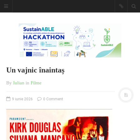
Caiet de
insemnari
DESCARCĂ!
Un vajnic înaintaș
By
Iulian
in
Filme
9 iunie 2026
0 Comment