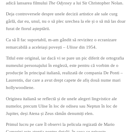
adică lansarea filmului
The Odyssey
a lui Sir Christopher Nolan.
Deja controversele despre unele decizii artistice ale sale curg
gârlă, dar eu, unul, nu o să plec urechea la ele și o să mă las doar
furat de fiorul așteptării.
Ca să îl fac suportabil, m-am gândit să revizitez o ecranizare
If you like movies, words and
remarcabilă a aceleiași povești –
Ulisse
din 1954.
mind games, then this is the
book for you. Take the
Titlul este original, iar dacă vi se pare un pic diferit de ortografia
challenge of creating your
numeului personajului în engleză, este pentru că vorbim de o
own acrostics and describing
producție în principal italiană, realizată de compania De Ponti –
famous movies by using the
Laurentis, dar care a avut drept capete de afiș două nume mari
very letters of their titles!
hollywoodiene.
Originea italiană se reflectă și de unele alegeri lingvistice ale
RASFOIESTE
numelor, precum Ulise în loc de odiseu sau Neptun în loc de
Jupiter, deși Atena și Zeus rămân denumiți elen.
Primul lucru pe care îl observi la pelicula regizată de Mario
Camerini este atenția pentru detalii, în ceea ce privește