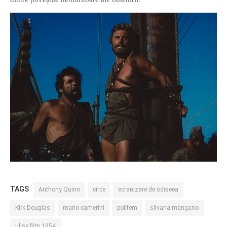
TAGS
Anthony Quinn
circe
ecranizare de odiseea
Kirk Douglas
mario camerini
polifem
silvana mangano
ulise film 1954