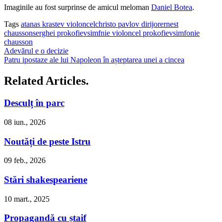
Imaginile au fost surprinse de amicul meloman
Daniel Botea
.
Tags
atanas krastev violoncel
christo pavlov dirijor
ernest
chausson
serghei prokofiev
simfnie violoncel prokofiev
simfonie
chausson
Adevărul e o decizie
Patru ipostaze ale lui Napoleon în așteptarea unei a cincea
Related Articles.
Desculț în parc
08 iun., 2026
Noutăți de peste Istru
09 feb., 2026
Stări shakespeariene
10 mart., 2025
Propagandă cu ștaif