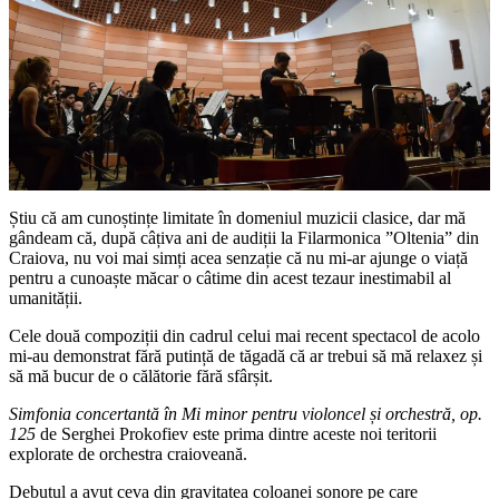
Știu că am cunoștințe limitate în domeniul muzicii clasice, dar mă
gândeam că, după câțiva ani de audiții la Filarmonica ”Oltenia” din
Craiova, nu voi mai simți acea senzație că nu mi-ar ajunge o viață
pentru a cunoaște măcar o câtime din acest tezaur inestimabil al
umanității.
Cele două compoziții din cadrul celui mai recent spectacol de acolo
mi-au demonstrat fără putință de tăgadă că ar trebui să mă relaxez și
să mă bucur de o călătorie fără sfârșit.
Simfonia concertantă în Mi minor pentru violoncel și orchestră, op.
125
de Serghei Prokofiev este prima dintre aceste noi teritorii
explorate de orchestra craioveană.
Debutul a avut ceva din gravitatea coloanei sonore pe care