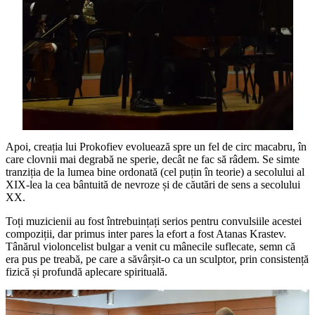
Apoi, creația lui Prokofiev evoluează spre un fel de circ macabru, în
care clovnii mai degrabă ne sperie, decât ne fac să râdem. Se simte
tranziția de la lumea bine ordonată (cel puțin în teorie) a secolului al
XIX-lea la cea bântuită de nevroze și de căutări de sens a secolului
XX.
Toți muzicienii au fost întrebuințați serios pentru convulsiile acestei
compoziții, dar primus inter pares la efort a fost Atanas Krastev.
Tânărul violoncelist bulgar a venit cu mânecile suflecate, semn că
era pus pe treabă, pe care a săvârșit-o ca un sculptor, prin consistență
fizică și profundă aplecare spirituală.