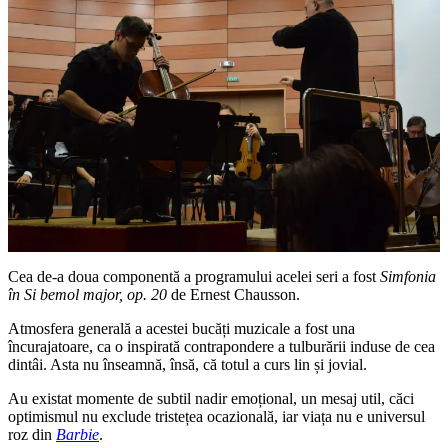
Cea de-a doua componentă a programului acelei seri a fost
Simfonia
în Si bemol major, op. 20
de Ernest Chausson.
Atmosfera generală a acestei bucăți muzicale a fost una
încurajatoare, ca o inspirată contrapondere a tulburării induse de cea
dintâi. Asta nu înseamnă, însă, că totul a curs lin și jovial.
Au existat momente de subtil nadir emoțional, un mesaj util, căci
optimismul nu exclude tristețea ocazională, iar viața nu e universul
roz din
Barbie
.