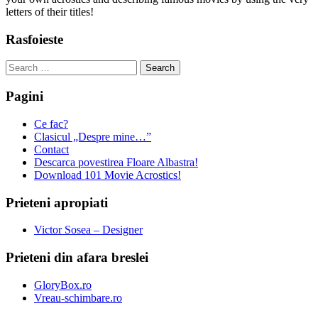
letters of their titles!
Rasfoieste
Search
for:
Pagini
Ce fac?
Clasicul „Despre mine…”
Contact
Descarca povestirea Floare Albastra!
Download 101 Movie Acrostics!
Prieteni apropiati
Victor Sosea – Designer
Prieteni din afara breslei
GloryBox.ro
Vreau-schimbare.ro