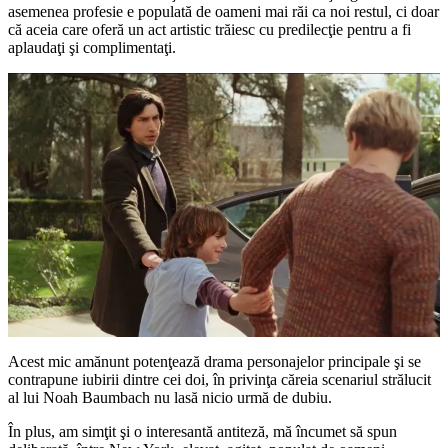
asemenea profesie e populată de oameni mai răi ca noi restul, ci doar
că aceia care oferă un act artistic trăiesc cu predilecţie pentru a fi
aplaudaţi şi complimentaţi.
Acest mic amănunt potenţează drama personajelor principale şi se
contrapune iubirii dintre cei doi, în privinţa căreia scenariul strălucit
al lui Noah Baumbach nu lasă nicio urmă de dubiu.
În plus, am simţit şi o interesantă antiteză, mă încumet să spun