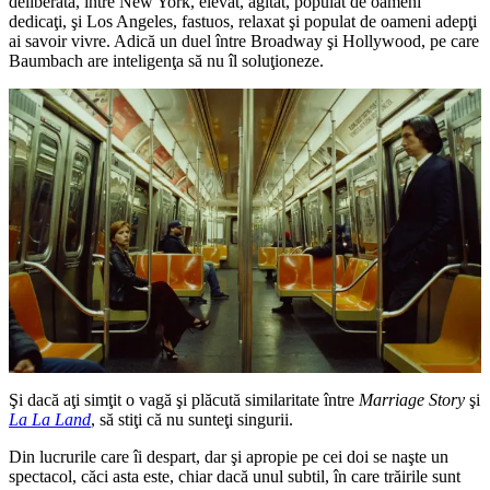
deliberată, între New York, elevat, agitat, populat de oameni
dedicaţi, şi Los Angeles, fastuos, relaxat şi populat de oameni adepţi
ai savoir vivre. Adică un duel între Broadway şi Hollywood, pe care
Baumbach are inteligenţa să nu îl soluţioneze.
Şi dacă aţi simţit o vagă şi plăcută similaritate între
Marriage Story
şi
La La Land
, să stiţi că nu sunteţi singurii.
Din lucrurile care îi despart, dar şi apropie pe cei doi se naşte un
spectacol, căci asta este, chiar dacă unul subtil, în care trăirile sunt