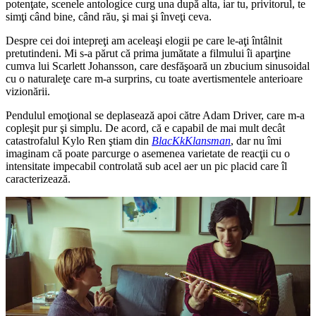
potenţate, scenele antologice curg una după alta, iar tu, privitorul, te
simţi când bine, când rău, şi mai şi înveţi ceva.
Despre cei doi intepreţi am aceleaşi elogii pe care le-aţi întâlnit
pretutindeni. Mi s-a părut că prima jumătate a filmului îi aparţine
cumva lui Scarlett Johansson, care desfăşoară un zbucium sinusoidal
cu o naturaleţe care m-a surprins, cu toate avertismentele anterioare
vizionării.
Pendulul emoţional se deplasează apoi către Adam Driver, care m-a
copleşit pur şi simplu. De acord, că e capabil de mai mult decât
catastrofalul Kylo Ren ştiam din
BlacKkKlansman
, dar nu îmi
imaginam că poate parcurge o asemenea varietate de reacţii cu o
intensitate impecabil controlată sub acel aer un pic placid care îl
caracterizează.