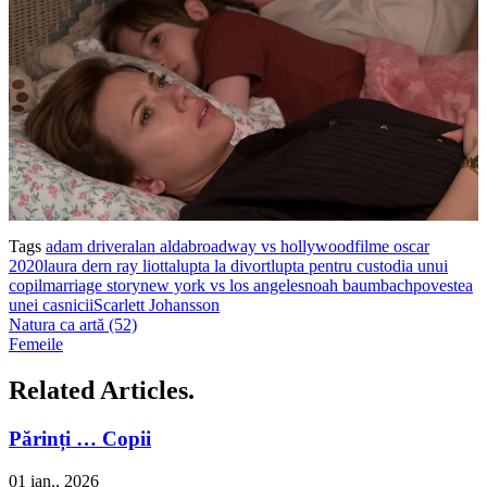
Tags
adam driver
alan alda
broadway vs hollywood
filme oscar
2020
laura dern ray liotta
lupta la divort
lupta pentru custodia unui
copil
marriage story
new york vs los angeles
noah baumbach
povestea
unei casnicii
Scarlett Johansson
Natura ca artă (52)
Femeile
Related Articles.
Părinți … Copii
01 ian., 2026