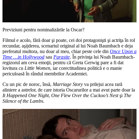
Previziuni pentru nominalizările la Oscar?
Filmul e acolo, fără doar şi poate, cei doi protagonişti şi actriţa în rol
recundar, aşijderea, scenariul original al lui Noah Baumbach e deja
preferatul multora, nu doar al meu, chiar peste cele din
Once Upon a
Time …in Hollywood
sau
Parasite
. În privinţa lui Noah Baumbach-
regizorul am ceva emoţii, pentru că Greta Gerwig pare a fi dat
lovitura cu
Little Women
, iar corectitudinea politică e o manie
periculoasă în rândul membrilor Academiei.
Cu un pic de noroc, însă,
Marriage Story
va prilejui acea rară
aliniere a astrelor, de care istoria Oscarurilor a mai avut parte doar la
It Happened One Night
,
One Flew Over the Cuckoo’s Nest
şi
The
Silence of the Lambs
.