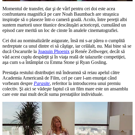
Momentul de transfer, dar şi de vârf pentru cei doi este acea
confruntarea magnifică pe care Noah Baumbach are straşnica
inspiraţie să o plaseze într-o cameră goală. Acolo, între pereţii albi
suntem martorii unor titanice descătuşări actoriceşti, cumulând un
episod care merită un loc de cinste în analele cinematografiei.
Cei doi au nominalizările asigurate, însă mi s-ar părea o cumplită
nedreptate ca unul dintre ei să câştige, iar celălalt, nu. Mai bine să se
ducă Oscarurile la
Joaquin Phoenix
şi Renée Zellweger, decât să
văd acest cuplu despărţit şi în viaţa reală de talazurile competiţiei,
aşa cum s-a întâmplat cu Emma Stone şi Ryan Gosling.
Prestaţia restului distribuţiei mă îndeamnă să reiau apelul către
Academia Americană de Film, cel pe care l-am enunţat când
vorbeam despre
Parasite
, referitor la introducerea unui premiu
colectiv. Şi aici se vădeşte faptul că un film mare este un ansamblu
care este mai mult decât suma prestaţiilor individuale.