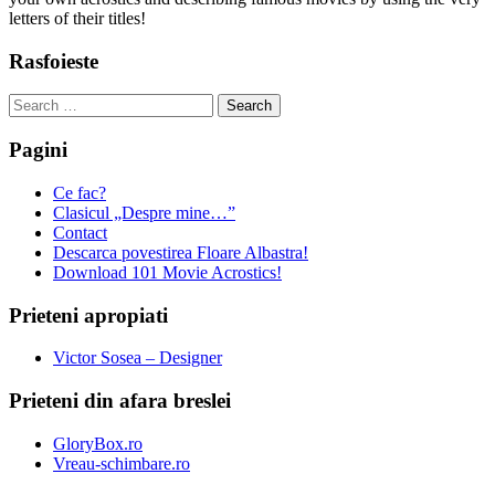
letters of their titles!
Rasfoieste
Search
for:
Pagini
Ce fac?
Clasicul „Despre mine…”
Contact
Descarca povestirea Floare Albastra!
Download 101 Movie Acrostics!
Prieteni apropiati
Victor Sosea – Designer
Prieteni din afara breslei
GloryBox.ro
Vreau-schimbare.ro