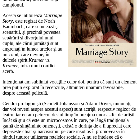
campionul.
Acesta se intitulează
Marriage
Story
, este regizat de Noah
Baumbach, care semnează şi
scenariul, şi prezintă povestea
sepărării şi divorţului unui
cuplu, ale cărui jumătăţi sunt
angrenaţi în lumea artelor şi au
un copil, care devine, în
dulcele spirit
Kramer vs.
Kramer
, miza unui conflict
acerb.
Intenţionat am subliniat vocaţiile celor doi, pentru că sunt un element
prea puţin explorat în recenziile, altminteri unamim favorabile,
despre această peliculă.
Cei doi protagonişti (Scarlett Johansson şi Adam Driver, minunaţi,
dar voi reveni asupra acestui aspect) sunt actriţă, respectiv regizor de
teatru, iar eu am petrecut destul timp în preajma unor astfel de artişti,
încât să ştiu că este un microcosmos în care, pe lângă tradiţionala
gamă de simțăminte omeneşti, există o dorinţa de a fi apreciat care
depăşeşte chiar şi narcisismul pe care insidios îl promovează în
rândul tuturor utilizarea reţelelor sociale. A nu se înţelege că o