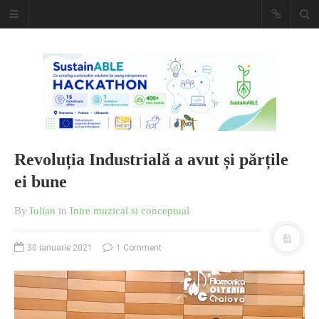
Caiet de
insemnari
DESCARCĂ!
Revoluția Industrială a avut și părțile
ei bune
By
Iulian
in
Intre muzical si conceptual
30 ianuarie 2021
1 Comment