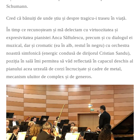
Schumann.
PAGINI
Ce fac?
Cred că bănuiți de unde știu și despre tragicu-i traseu în viață.
Clasicul „Despre mine…”
În timp ce recunoșteam și mă delectam cu virtuozitatea și
Contact
expresivitatea pianistei Anca Săftulescu, precum și cu dialogul ei
Descarca povestirea Floare
muzical, dar și cromatic (ea în alb, restul în negru) cu orchestra
Albastra!
noastră simfonică (energic condusă de dirijorul Cristian Sandu),
Download 101 Movie
poziția în sală îmi permitea să văd reflectată în capacul deschis al
Acrostics!
pianului acea urzeală de corzi încrucișate și cadre de metal,
mecanism uluitor de complex și de generos.
PRIETENI APROPIATI
Victor Sosea – Designer
PRIETENI DIN AFARA BRESLEI
GloryBox.ro
Vreau-schimbare.ro