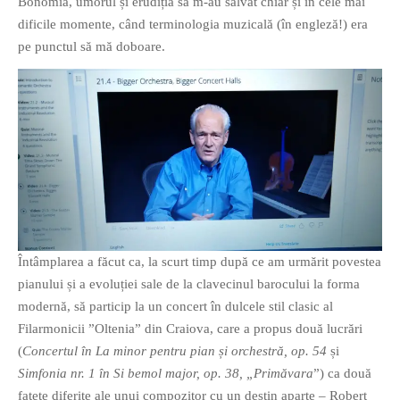
Bonomia, umorul și erudiția sa m-au salvat chiar și în cele mai
dificile momente, când terminologia muzicală (în engleză!) era
pe punctul să mă doboare.
If you like movies, words and
mind games, then this is the
book for you. Take the
challenge of creating your
own acrostics and describing
famous movies by using the
very letters of their titles!
Întâmplarea a făcut ca, la scurt timp după ce am urmărit povestea
pianului și a evoluției sale de la clavecinul barocului la forma
modernă, să particip la un concert în dulcele stil clasic al
RASFOIESTE
Filarmonicii ”Oltenia” din Craiova, care a propus două lucrări
(
Concertul în La minor pentru pian și orchestră, op. 54
și
Simfonia nr. 1 în Si bemol major, op. 38, „Primăvara
”) ca două
fațete diferite ale unui compozitor cu un destin aparte – Robert