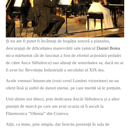
PRIETENI DIN BREASLA
Filme-Carti.ro
Și nu am fi putut fi încântați de bogăția sonoră a pianului,
descurajați de dificultatea manevrării sale (amicul
Daniel Botea
mi-a mărturisit cât de fascinat a fost de efortul acționării pedalei
de către Anca Săftulescu) sau alinați de sonoritatea sa, dacă nu ar
fi avut loc Revoluția Industrială a secolului al XIX-lea.
Acele vremuri întunecate (vezi cerul Londrei victoriene) ne-au
oferit însă și astfel de daruri eterne, pe care merită să le prețuim.
Unii dintre noi direct, prin dedicarea Ancăi Săftulescu și a altor
pianiști de marcă pe care am avut ocazia să îi ascult la
Filarmonica ”Oltenia” din Craiova.
Alții, ca mine, prin simpla, dar fericita prezență în sala de