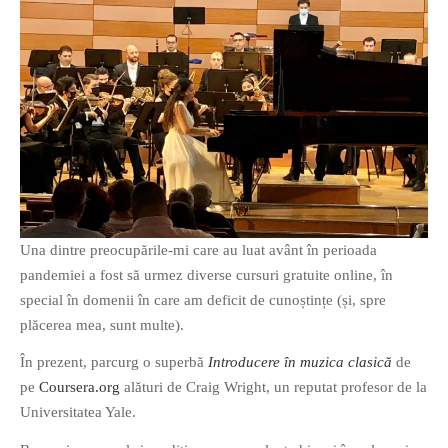
O poveste in care sexul se
confunda cu dragostea,
cinismul cu idealismul si
poezia cu umorul.
DESCARCĂ!
Una dintre preocupările-mi care au luat avânt în perioada
pandemiei a fost să urmez diverse cursuri gratuite online, în
special în domenii în care am deficit de cunoștințe (și, spre
plăcerea mea, sunt multe).
În prezent, parcurg o superbă
Introducere în muzica clasică
de
pe
Coursera.org
alături de Craig Wright, un reputat profesor de la
Universitatea Yale.