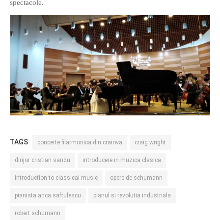
spectacole.
TAGS
concerte filarmonica din craiova
craig wright
dirijor cristian sandu
introducere in muzica clasica
introduction to classical music
opere de schumann
pianista anca saftulescu
pianul si revolutia industriala
robert schumann