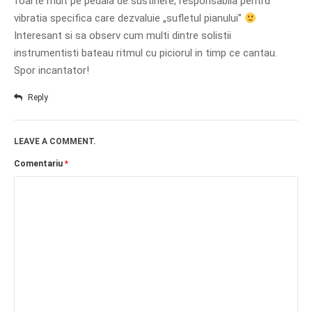
foarte mult pe pedala de sustinere, responsabila pentru
vibratia specifica care dezvaluie „sufletul pianului”
Interesant si sa observ cum multi dintre solistii
instrumentisti bateau ritmul cu piciorul in timp ce cantau.
Spor incantator!
Reply
LEAVE A COMMENT.
Comentariu
*