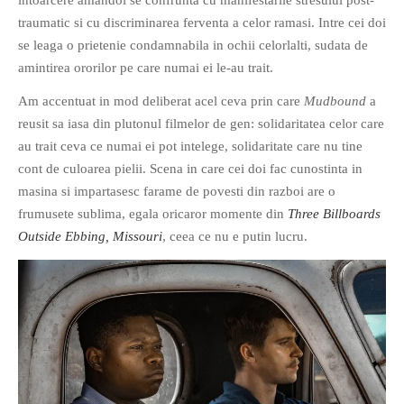
PAGINI
traumatic si cu discriminarea ferventa a celor ramasi. Intre cei doi
se leaga o prietenie condamnabila in ochii celorlalti, sudata de
Ce fac?
amintirea ororilor pe care numai ei le-au trait.
Clasicul „Despre mine…”
Am accentuat in mod deliberat acel ceva prin care
Mudbound
a
Contact
reusit sa iasa din plutonul filmelor de gen: solidaritatea celor care
Descarca povestirea Floare
au trait ceva ce numai ei pot intelege, solidaritate care nu tine
Albastra!
cont de culoarea pielii. Scena in care cei doi fac cunostinta in
Download 101 Movie
masina si impartasesc farame de povesti din razboi are o
Acrostics!
frumusete sublima, egala oricaror momente din
Three Billboards
Outside Ebbing, Missouri
, ceea ce nu e putin lucru.
PRIETENI APROPIATI
Victor Sosea – Designer
PRIETENI DIN AFARA BRESLEI
GloryBox.ro
Vreau-schimbare.ro