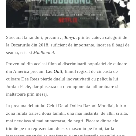
Strecurat la randu-i, precum
I, Tonya
, printre cateva categorii de
If you like movies, words and
la Oscarurile din 2018, suficient de importante, incat sa il bagi de
mind games, then this is the
seama, este si
Mudbound
.
book for you. Take the
Provenind din acelasi filon al discriminarii populatiei de culoare
challenge of creating your
din America precum
Get Out!
, filmul regizat de cineasta de
own acrostics and describing
culoare Dee Rees pierde duelul inovativitatii cu pelicula lui
famous movies by using the
Jordan Peele, dar pluseaza cu o componenta tulburatoare si
very letters of their titles!
inaltatoare prin mesaj.
RASFOIESTE
In preajma debutului Celui De-al Doilea Razboi Mondial, intr-o
zona rurala traiesc doua familii, una mai instarita, de albi, si alta,
mai nevoiasa si mai numeroasa, de negri. Fiecare dintre ele
trimite pe un reprezentant de sex masculin pe front, iar la
intoarcere amandoi se confrunta cu manifestarile stresului post-