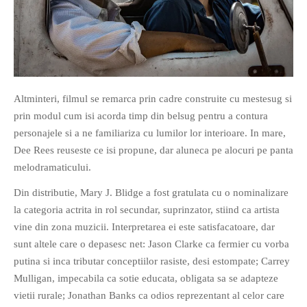
PRIETENI DIN BREASLA
Filme-Carti.ro
Altminteri, filmul se remarca prin cadre construite cu mestesug si
prin modul cum isi acorda timp din belsug pentru a contura
personajele si a ne familiariza cu lumilor lor interioare. In mare,
Dee Rees reuseste ce isi propune, dar aluneca pe alocuri pe panta
melodramaticului.
Din distributie, Mary J. Blidge a fost gratulata cu o nominalizare
la categoria actrita in rol secundar, suprinzator, stiind ca artista
vine din zona muzicii. Interpretarea ei este satisfacatoare, dar
sunt altele care o depasesc net: Jason Clarke ca fermier cu vorba
putina si inca tributar conceptiilor rasiste, desi estompate; Carrey
Mulligan, impecabila ca sotie educata, obligata sa se adapteze
vietii rurale; Jonathan Banks ca odios reprezentant al celor care