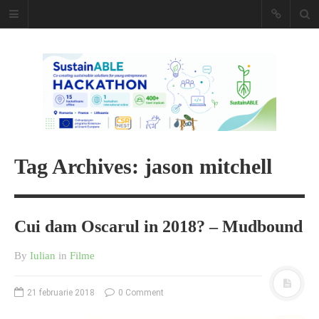
Caiet de
insemnari
DESCARCĂ!
Tag Archives: jason mitchell
Cui dam Oscarul in 2018? – Mudbound
By
Iulian
in
Filme
21 februarie 2018
0 Comment