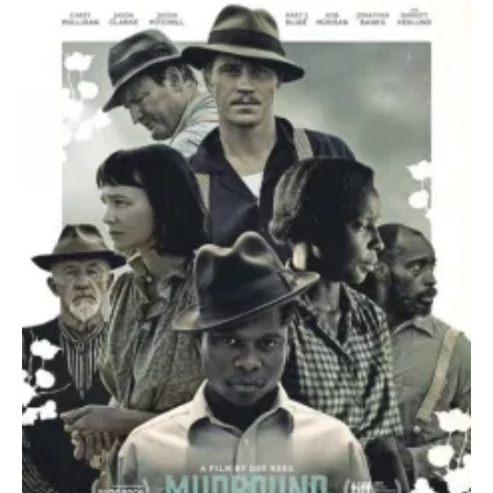
O poveste in care sexul se
confunda cu dragostea,
cinismul cu idealismul si
poezia cu umorul.
DESCARCĂ!